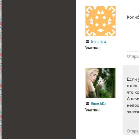
Колиб
Б е л к а
Участник
Отпра
Если 
отнош
что х
А пси
UmochKa
непро
Участник
залож
Отпра