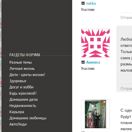
notka
Участник
Отпра
Любой
ответ
Тольк
РАЗДЕЛЫ ФОРУМА
сама 
Акилина
Разные темы
размы
Участник
Личная жизнь
жалов
Дети - цветы жизни!
Здоровье
Досуг и хобби
Отпра
Будь красивой!
Домашние дела
Недвижимость
С одн
Карьера
будут
Домашние любимцы
плани
АвтоЛеди
являю