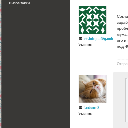
Вызов такси
Согла
зараб
пробл
мужа.
eksinicyna@yandex.ru
его и
Участник
под 4
Отпра
fantom30
Участник