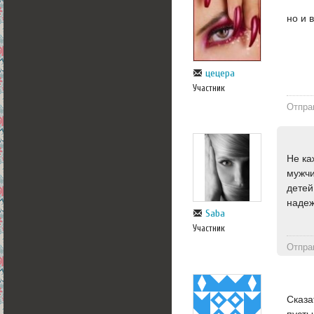
но и 
цецера
Участник
Отпра
Не ка
мужчи
детей
наде
Saba
Участник
Отпра
Сказа
пусты