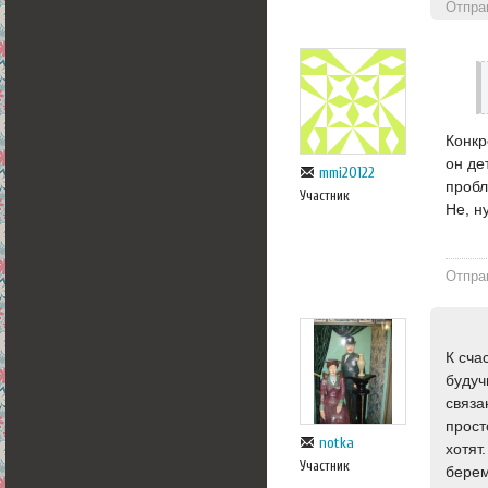
Отпра
Конкр
он де
mmi20122
пробл
Участник
Не, н
Отпра
К сча
будуч
связа
прост
notka
хотят
Участник
берем