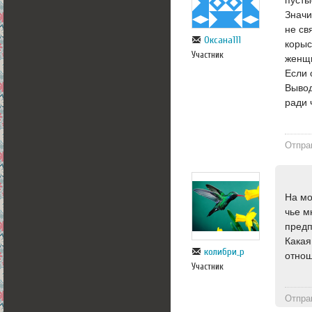
Значи
не св
Оксана111
корыс
Участник
женщи
Если 
Вывод
ради 
Отпра
На мо
чье м
предп
Какая
колибри_р
отнош
Участник
Отпра