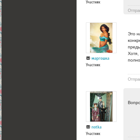
Участник
Отпра
Это н
конкр
преды
Хотя,
маргошка
полно
Участник
Отпра
Вопро
notka
Участник