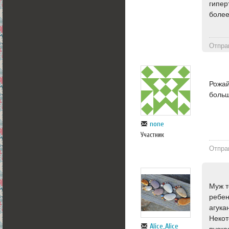
гипер
более
Отпра
Рожай
больш
none
Участник
Отпра
Муж т
ребен
агука
Некот
Alice_Alice