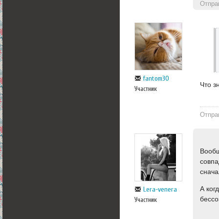
Отпра
fantom30
Что з
Участник
Отпра
Вообщ
совпа
снача
А ког
Lera-venera
бессо
Участник