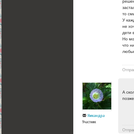
решен
заста
то см
У каж
не хо
дети 
Но мо
что н
любым
Отпра
А ско
позже
Никандра
Участник
Отпра