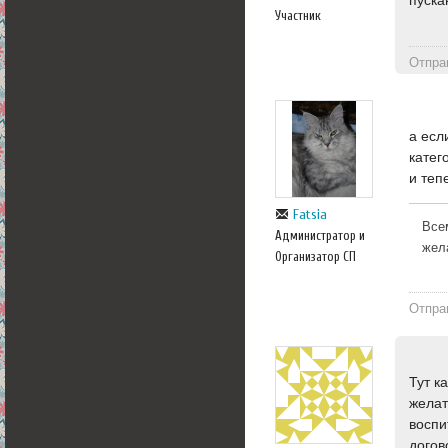
пуска
Участник
Отпра
а есл
катег
и теп
Fatsia
Все
Администратор и
жел
Организатор СП
Отпра
Тут к
желат
воспи
догов