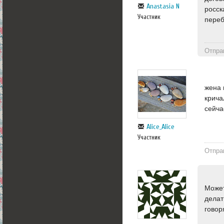
Anastasia N
росск
Участник
переб
Отпра
жена 
крича
сейча
Alice_Alice
Участник
Отпра
Может
делат
говоря