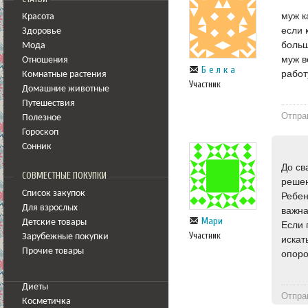
муж к
Красота
если 
Здоровье
больш
Мода
муж в
Отношения
Б е л к а
работ
Комнатные растения
Участник
Домашние животные
Путешествия
Отпра
Полезное
Гороскоп
Сонник
До св
СОВМЕСТНЫЕ ПОКУПКИ
решен
Список закупок
Ребен
Для взрослых
важна
Мари
Детские товары
Если 
Участник
Зарубежные покупки
искат
Прочие товары
опоро
Диеты
Отпра
Косметичка