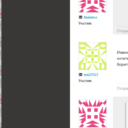
Акилина
Участник
Отпра
Извин
хотит
борит
mmi20122
Участник
Отпра