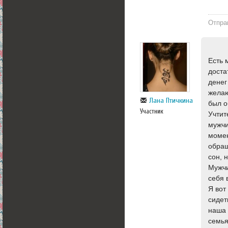
Отпра
Есть 
доста
денег
желаю
Лана Птичкина
был о
Участник
Учтит
мужчи
момен
обращ
сон, 
Мужчи
себя 
Я вот
сидет
наша 
семья