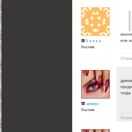
многи
еле н
Б е л к а
Участник
Отпра
думаю
продо
тогда
цецера
Участник
Отпра