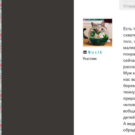
Отпра
Есть 
схват
того,
маляв
N u s i k
понра
Участник
сейча
расск
Муж к
нас в
берем
тюкну
приро
челов
вобще
детей
А вед
обрад