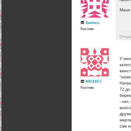
Меня 
Акилина
Участник
Отпра
У мен
катег
вмест
"неже
MASKA157
Напри
Участник
72 до
берем
- нет
много
друзе
мертв
сам н