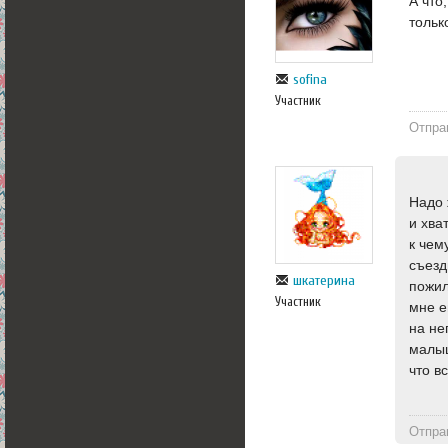
А что
тольк
sofina
Участник
Отпра
Надо 
и хва
к чем
съезд
шкатерина
пожил
Участник
мне е
на не
малыш
что в
Отпра