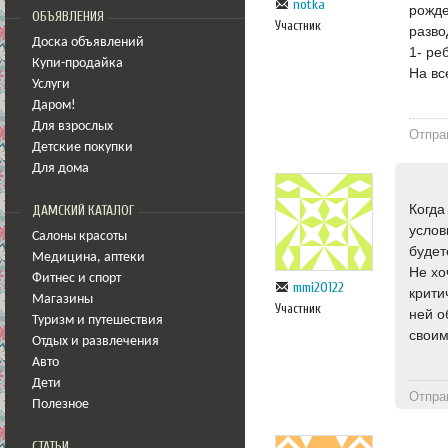
notka
рожде
ОБЪЯВЛЕНИЯ
Участник
разво
Доска объявлений
1- ре
Купи-продайка
На вс
Услуги
Даром!
Для взрослых
Отпра
Детские покупки
Для дома
Когда
ДАМСКИЙ КАТАЛОГ
услов
Салоны красоты
будет
Медицина
,
аптеки
Не хо
Фитнес и спорт
mmi20122
крити
Магазины
Участник
ней о
Туризм и путешествия
свои
Отдых и развлечения
Авто
Дети
Отпра
Полезное
СТАТЬИ