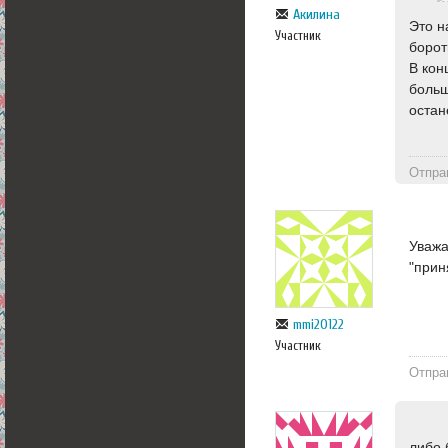
Акилина
Это н
Участник
борот
В кон
больш
остан
Отпра
Уважа
"прин
mmi20122
Участник
Отпра
либо 