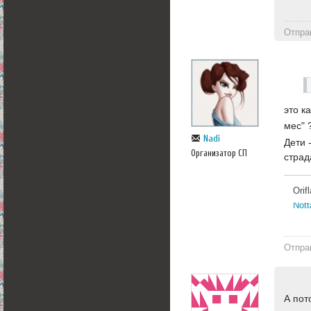
Отпра
это к
мес"
Nadi
Дети 
Организатор СП
страд
Ori
Nott
Отпра
А пот