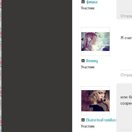
фишка
Участник
Отпра
Я счи
Remmy
Участник
Отпра
или б
созре
EkaterinaFromRussia
Участник