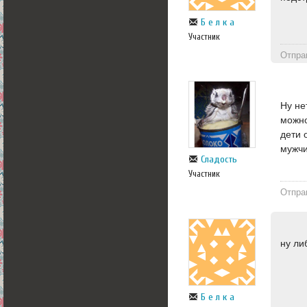
Б е л к а
Участник
Отпра
Ну не
можно
дети 
мужчи
Сладость
Участник
Отпра
ну ли
Б е л к а