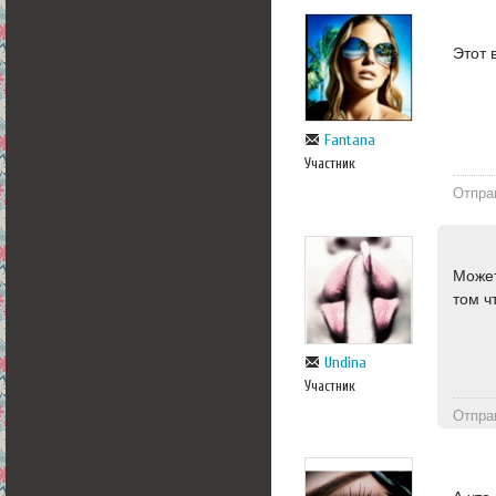
Этот 
Fantana
Участник
Отпра
Может
том ч
Undina
Участник
Отпра