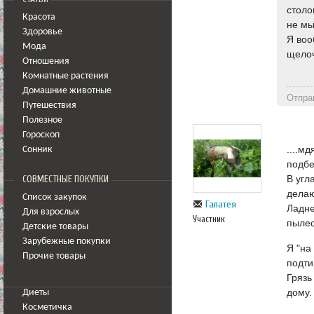
столо
Красота
не мы
Здоровье
Я воо
Мода
щелоч
Отношения
Комнатные растения
Домашние животные
Отпра
Путешествия
Полезное
Гороскоп
....м
Сонник
подбер
В угл
СОВМЕСТНЫЕ ПОКУПКИ
дела
Список закупок
Галатея
Ладне
Для взрослых
Участник
пылес
Детские товары
Зарубежные покупки
Я "на
Прочие товары
подти
Грязь
дому.
Диеты
Косметичка