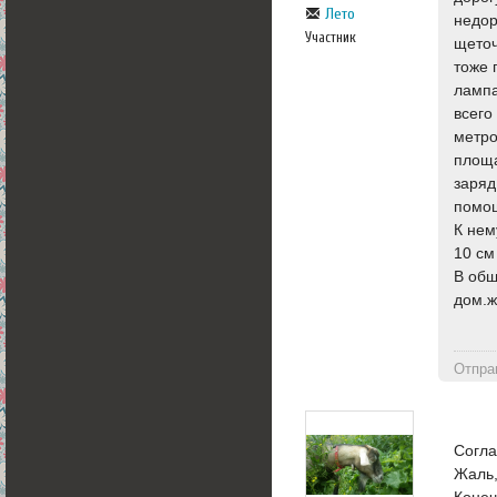
Лето
недор
Участник
щеточ
тоже 
лампа
всего
метро
площа
заряд
помощ
К нем
10 см
В общ
дом.ж
Отпра
Согла
Жаль,