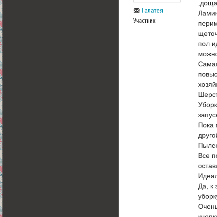
,доща
Галатея
Ламин
Участник
перим
щеточ
пол и
можно
Самая
повыс
хозяй
Шерст
Уборк
запус
Пока 
друго
Пылес
Все п
остав
Идеал
Да, к
уборк
Очень
кнопк