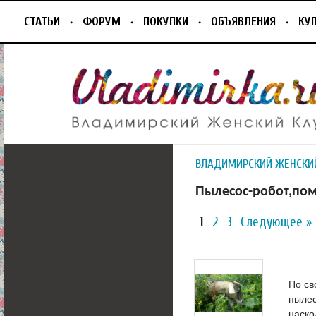
СТАТЬИ
ФОРУМ
ПОКУПКИ
ОБЪЯВЛЕНИЯ
КУ
ВЛАДИМИРСКИЙ ЖЕНСКИ
Пылесос-робот,по
1
2
3
Следующее »
По св
пылес
наско