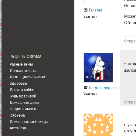
Не хо
Галатея
Может
Участник
Объем
Отпра
РАЗДЕЛЫ ФОРУМА
я нед
Разные темы
жалов
Личная жизнь
Дети - цветы жизни!
Здоровье
Лягушка-путешественница
Досуг и хобби
Участник
Будь красивой!
Отпра
Домашние дела
Недвижимость
Карьера
Домашние любимцы
в угл
АвтоЛеди
но у 