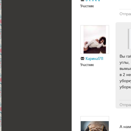
Участник
Отпра
Вы га
Карина1711
углы,
Участник
вымыв
в 2 н
уборк
уборк
Отпра
А нам