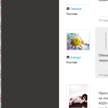
Конеч
Галатея
Участник
Отпра
Обяза
papaya
такую
Участник
Отпра
Присо
не по
А320 