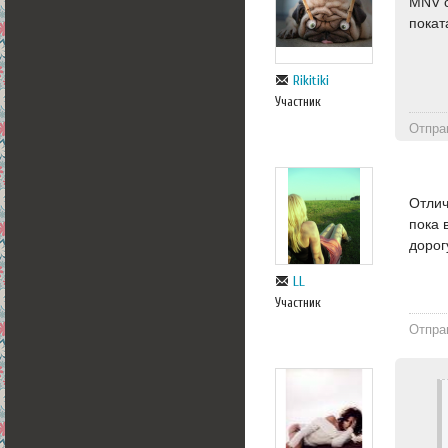
MNV с
поката
Rikitiki
Участник
Отпра
Отлич
пока 
дорог
LL
Участник
Отпра