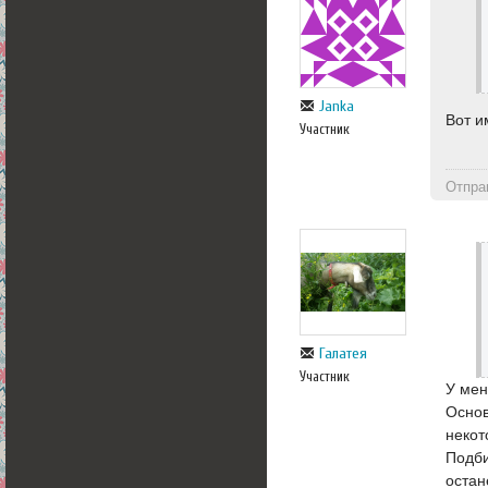
Janka
Вот и
Участник
Отпра
Галатея
Участник
У мен
Основ
некот
Подби
остан