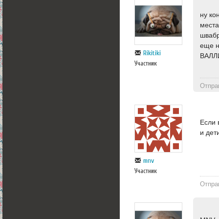
ну ко
места
швабр
еще н
Rikitiki
ВАЛЛИ
Участник
Отпра
Если 
и дет
mnv
Участник
Отпра