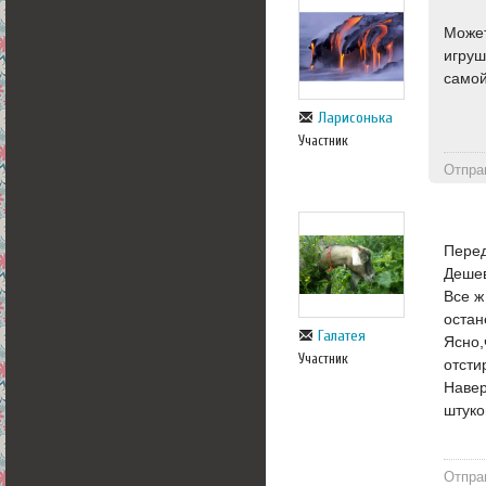
Может
игруш
самой
Ларисонька
Участник
Отпра
Перед
Дешев
Все ж
остан
Галатея
Ясно,
Участник
отсти
Навер
штуко
Отпра