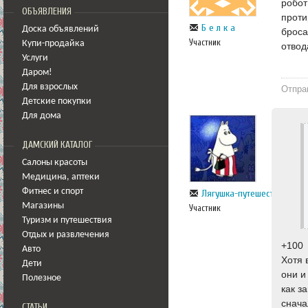
робот
ОБЪЯВЛЕНИЯ
проти
Б е л к а
Доска объявлений
броса
Участник
Купи-продайка
отвод
Услуги
Даром!
Для взрослых
Отпра
Детские покупки
Для дома
ДАМСКИЙ КАТАЛОГ
Салоны красоты
Медицина
,
аптеки
Фитнес и спорт
Лягушка-путешественница
Магазины
Участник
Туризм и путешествия
Отдых и развлечения
+100
Авто
Хотя 
Дети
они и
Полезное
как з
снача
СТАТЬИ