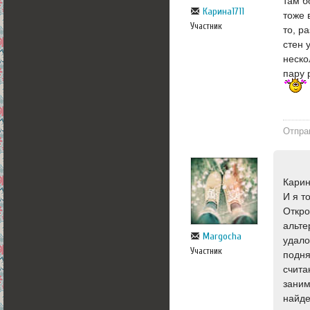
там б
Карина1711
тоже 
Участник
то, р
стен 
неско
пару 
Отпра
Карин
И я т
Откро
альте
Margocha
удало
Участник
подня
счита
заним
найд