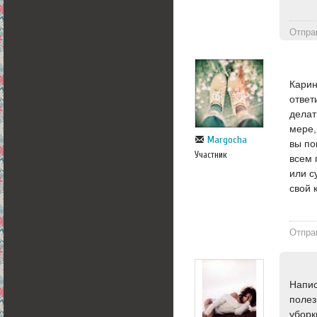
Отпра
Карин
ответ
делат
мере,
Margocha
вы по
Участник
всем 
или с
свой 
Отпра
Напис
полез
уборк