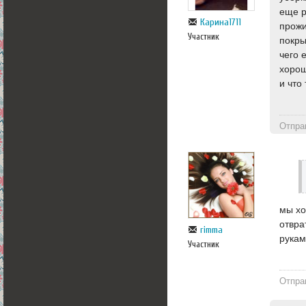
еще р
Карина1711
прожи
Участник
покры
чего 
хорош
и что
Отпра
мы хо
отвра
rimma
рукам
Участник
Отпра