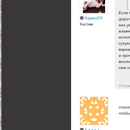
Если 
Карина1711
дорог
Участник
них у
влажн
испол
сухую
вариа
и про
вполн
ним г
Отпра
спаси
чтобы
Б е л к а