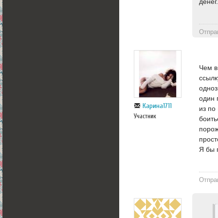
денег
Отпра
Чем в
ссылк
одноз
один 
Карина1711
из по
Участник
боить
порож
прост
Я бы 
Отпра