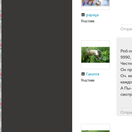
papaya
Участник
Отпра
Роб-п
9990,
Честн
Он пр
Галатея
Оч. м
Участник
каждо
А Пы-
смотр
Отпра