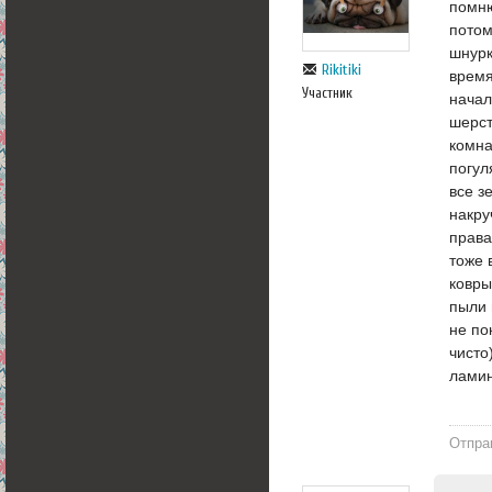
помню
потом
шнурк
Rikitiki
время
Участник
начал
шерст
комна
погул
все з
накру
права
тоже 
ковры
пыли 
не по
чисто
ламин
Отпра