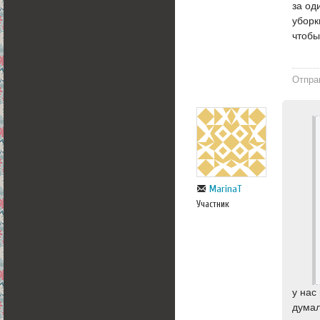
за од
уборк
чтобы
Отпра
MarinaT
Участник
у нас
думал