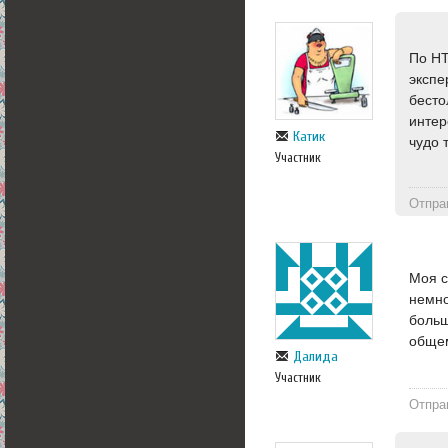
По НТ
экспе
бесто
интер
Катик
чудо 
Участник
Отпра
Моя с
немно
больш
общем
Далида
Участник
Отпра