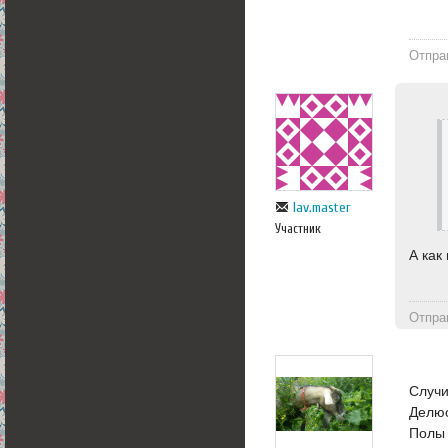
Отпра
lav.master
Участник
А как
Отпра
Случи
Делюс
Полы 