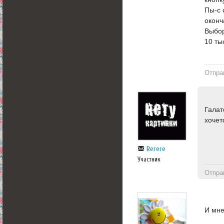
Пы-с 
оконч
Выбор
10 ты
Отпра
Галат
хочет
Rerere
Участник
Отпра
И мне