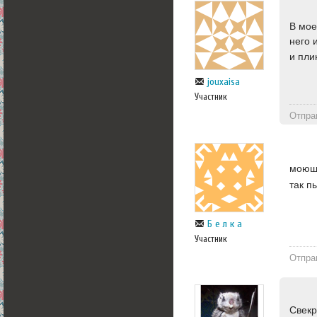
В мое
него 
и пли
jouxaisa
Участник
Отпра
моющи
так п
Б е л к а
Участник
Отпра
Свекр