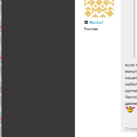
MarinaT
Участник
если 
минут
нашег
небол
щетки
Чисто
движе
Отпра