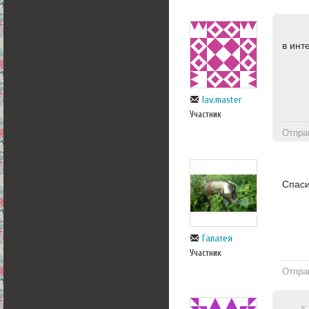
в инт
lav.master
Участник
Отпра
Спаси
Галатея
Участник
Отпра