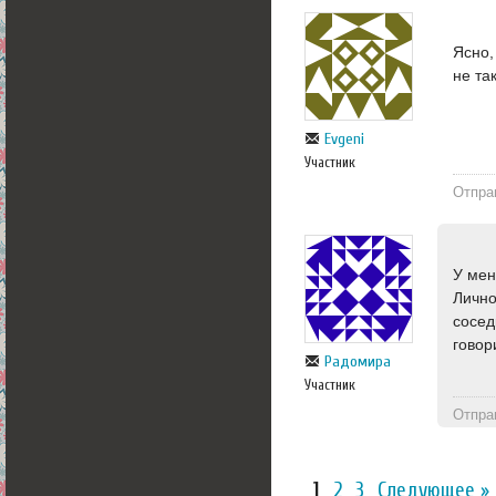
Ясно,
не та
Evgeni
Участник
Отпра
У мен
Лично
сосед
говор
Радомира
Участник
Отпра
1
2
3
Следующее »