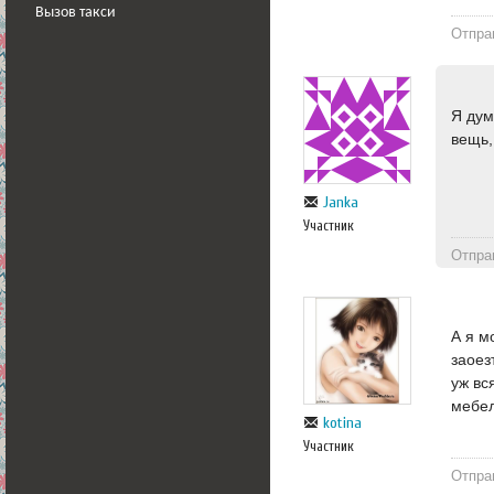
Вызов такси
Отпра
Я дум
вещь,
Janka
Участник
Отпра
А я м
заоез
уж вс
мебел
kotina
Участник
Отпра