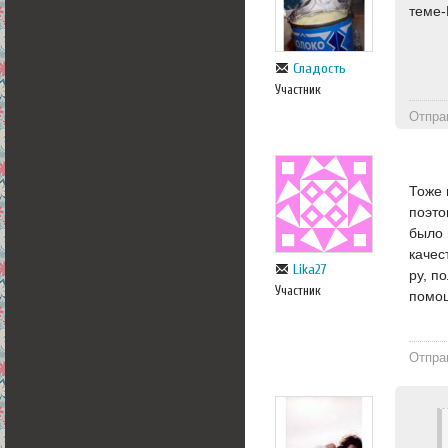
теме-
Сладость
Участник
Отпра
Тоже 
поэто
было 
качес
Lika27
ру, п
Участник
помощ
Отпра