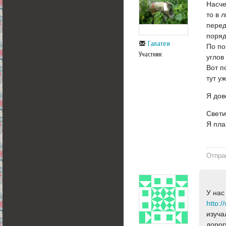
Насче
то в 
перед
поряд
Галатея
По по
Участник
углов
Вот п
тут у
Я дов
Свети
Я пла
Отпра
У нас
http:/
изуча
дорог