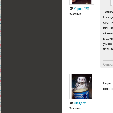
Карина1711
Точно
Участник
Панды
стен 
исклю
общал
марки
углах
чем-т
Отпра
Родит
него 
Сладость
Участник