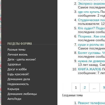
Экспресс-знаком
Самое последнее
где-что купить
Пос
сообщение: 2 го
Студенческая пол
пользователя: 12
Кто худел? Подел
последнее сообщ
Псориаз...Как сп
последнее сообщ
РАЗДЕЛЫ ФОРУМА
суши и роллы во 
Самое последнее
Разные темы
Болят суставы. Ч
Личная жизнь
последнее сообщ
Дети - цветы жизни!
нужна ли доверен
13 лет назад.
Сам
Здоровье
КНИГА ЖАЛОБ
По
Досуг и хобби
сообщение: 7 ле
Будь красивой!
Домашние дела
Недвижимость
1
2
…
9
Карьера
Домашние любимцы
Созданные темы
АвтоЛеди
Ремонт телефон