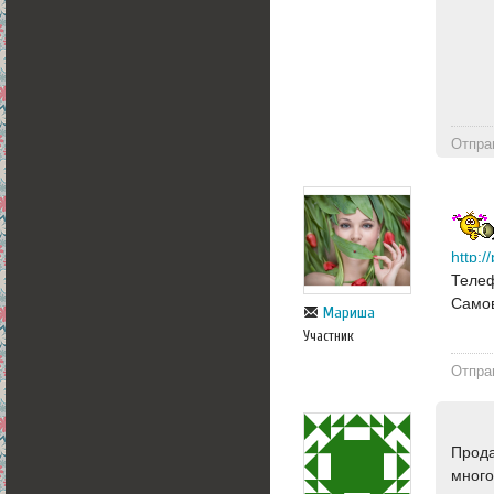
Отпра
http:
Теле
Самов
Мариша
Участник
Отпра
Прода
много