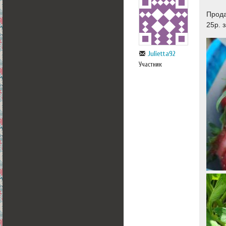
Прода
25р. 
Julietta92
Участник