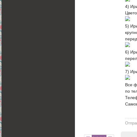
4) Ир
Цвето
5) Ир
крупн
перед
6) Ир
перел
7) Ир
Все ф
по те
Теле
Самов
Отпра