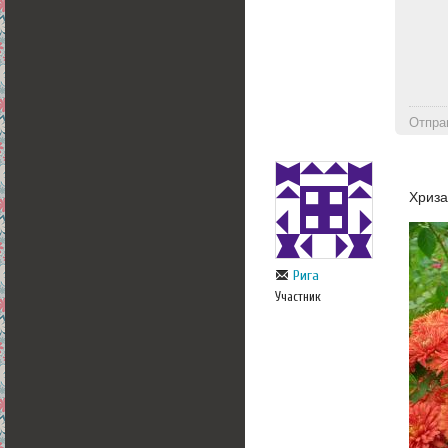
Отпра
Хриз
Рига
Участник