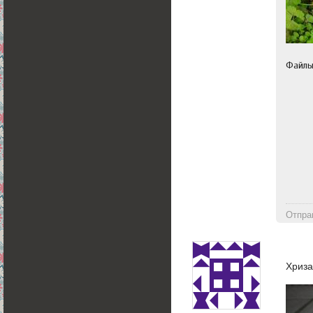
Файл
Отпра
Хриз