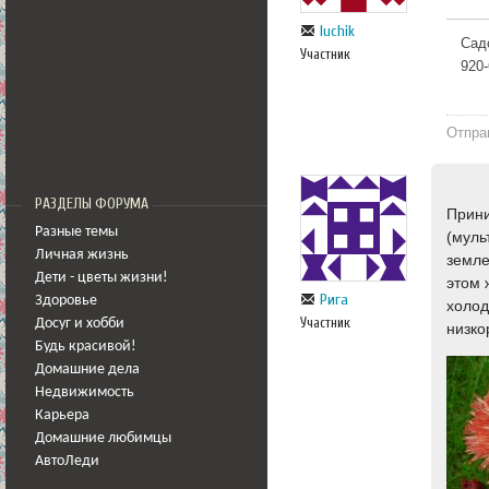
luchik
Сад
Участник
920
Отпра
РАЗДЕЛЫ ФОРУМА
Прини
Разные темы
(муль
Личная жизнь
земле
Дети - цветы жизни!
этом 
Рига
Здоровье
холод
Участник
Досуг и хобби
низко
Будь красивой!
Домашние дела
Недвижимость
Карьера
Домашние любимцы
АвтоЛеди