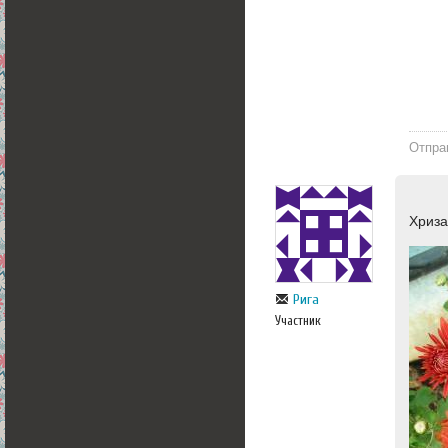
Отпра
Хриз
Рига
Участник