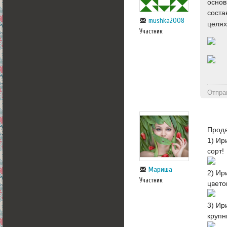
основ
соста
mushka2008
целях
Участник
Отпра
Прод
1) Ир
сорт!
Мариша
2) Ир
Участник
цвето
3) Ир
крупн