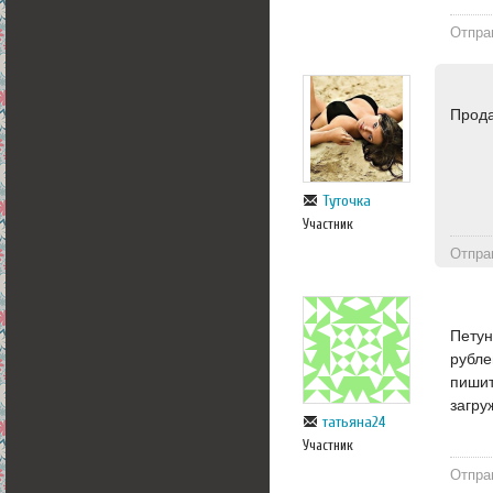
Отпра
Прода
Туточка
Участник
Отпра
Петун
рубле
пишит
загру
татьяна24
Участник
Отпра