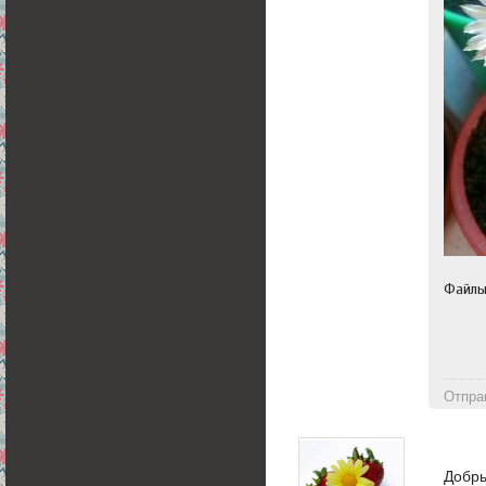
Файл
Отпра
Добры