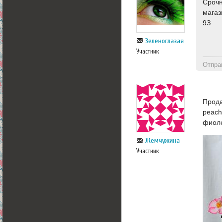
Срочн
магаз
9З
Зеленоглазая
Участник
Отпра
Прода
peach
фиоле
Жемчужина
Участник