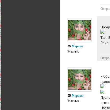
Отпра
Прода
Тел. 
Район
Мариша
Участник
Отпра
К объ
пуанс
Мариша
Пуанс
Участник
цвето
Цветё