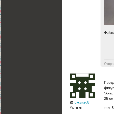
Файл
Отпра
Прода
фикус
"Анас
25 см
Оксана-33
тел. 
Участник