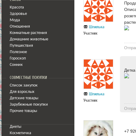
Прода
Красота
Описа
Здоровье
розет
Мода
расте
Шпилька
Отношения
Комнатные растения
Участник
Домашние животные
Путешествия
Отпра
Полезное
Гороскоп
Сонник
Детка
СОВМЕСТНЫЕ ПОКУПКИ
Список закупок
Для взрослых
Шпилька
Детские товары
Участник
Зарубежные покупки
Отпра
Прочие товары
Диеты
+7 92
Косметичка