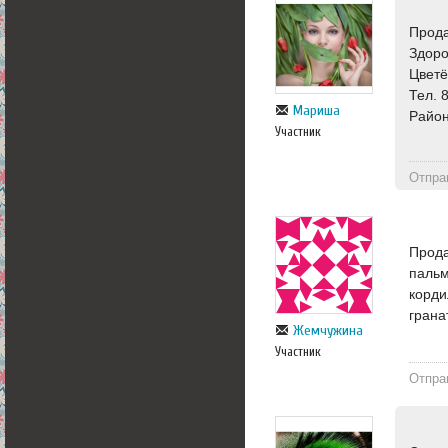
Прода
Здоро
Цветё
Тел. 
Мариша
Район
Участник
Отпра
Прода
пальм
корди
грана
Жемчужина
Участник
Отпра