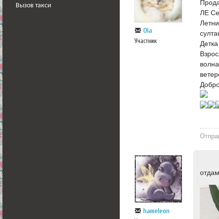
Прода
Вызов такси
ЛЕ Се
Летни
Ola
султа
Участник
Детка
Взрос
волна
ветер
Добро
Отпра
отдам
hameleon