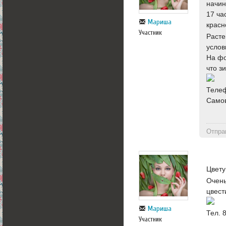
начин
17 ча
Мариша
красн
Участник
Расте
услов
На фо
что з
Теле
Самов
Отпра
Цвету
Очень
цвест
Мариша
Тел. 
Участник