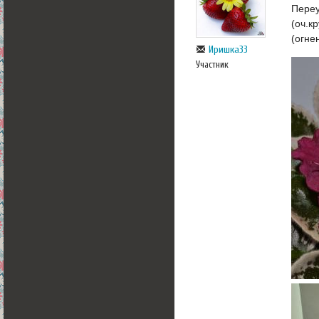
Переу
(оч.к
(огне
Иришка33
Участник