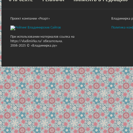
Проект компании «Реарт»
Владимирка ра
Политика кон
При использовании материалов ссылка на
https://vladimirka.ru/ обязательна.
2006-2025 © «Владимирка.ру»