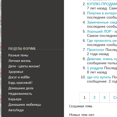
КУПЛЮ-ПРОДАМ-
7 лет назад.
Само
Покупки в интерн
последнее сообщ
Замеченные скид
последнее сообщ
Хороший ЛОР - в
Самое последнее
Где проколоть р
последнее сообщ
РАЗДЕЛЫ ФОРУМА
Проктолог
Послед
2 года назад
Разные темы
Девочки, очень н
Личная жизнь
сообщение польз
Дети - цветы жизни!
1 роддом
Последн
8 лет назад
Здоровье
где-что купить
Пос
Досуг и хобби
сообщение: 2 го
Будь красивой!
Домашние дела
Недвижимость
1
2
3
С
Карьера
Домашние любимцы
Созданные темы
АвтоЛеди
Новых тем нет.