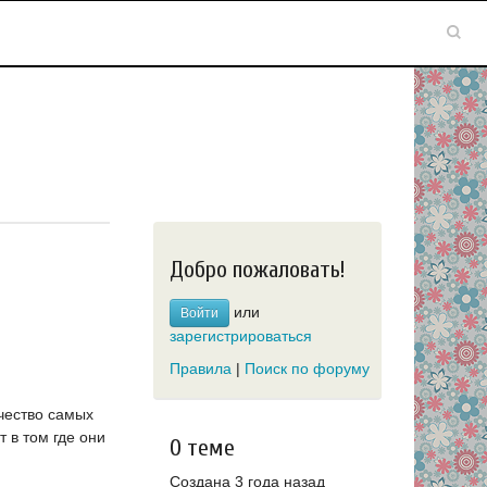
Добро пожаловать!
или
Войти
зарегистрироваться
Правила
|
Поиск по форуму
чество самых
 в том где они
О теме
Создана 3 года назад