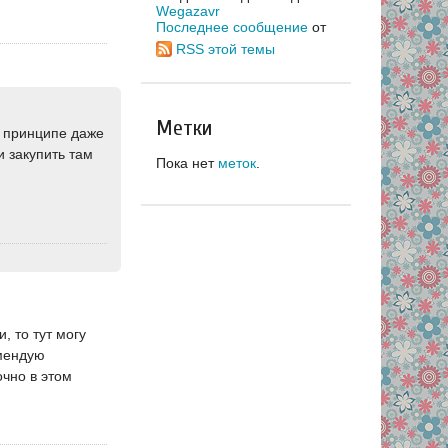
Wegazavr
Последнее сообщение
от
RSS этой темы
Метки
в принципе даже
 закупить там
Пока нет
меток
.
, то тут могу
омендую
очно в этом