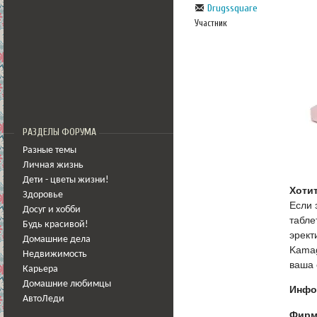
Drugssquare
Участник
РАЗДЕЛЫ ФОРУМА
Разные темы
Личная жизнь
Дети - цветы жизни!
Хотит
Здоровье
Если 
Досуг и хобби
табле
Будь красивой!
эрект
Домашние дела
Kamag
Недвижимость
ваша 
Карьера
Домашние любимцы
Инфо
АвтоЛеди
Фирм