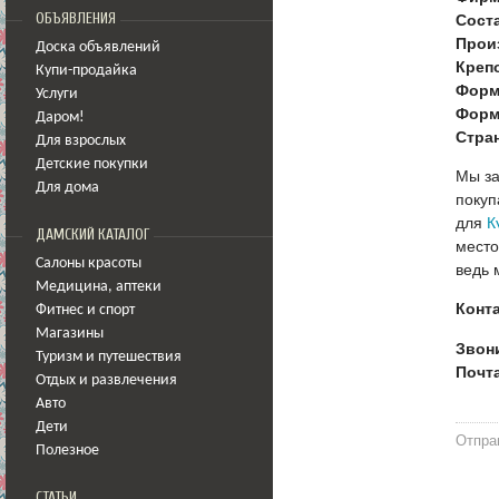
ОБЪЯВЛЕНИЯ
Сост
Прои
Доска объявлений
Креп
Купи-продайка
Форм
Услуги
Форм
Даром!
Стра
Для взрослых
Детские покупки
Мы за
Для дома
покуп
для
К
ДАМСКИЙ КАТАЛОГ
место
Салоны красоты
ведь 
Медицина
,
аптеки
Конт
Фитнес и спорт
Магазины
Звони
Туризм и путешествия
Почт
Отдых и развлечения
Авто
Дети
Отпра
Полезное
СТАТЬИ