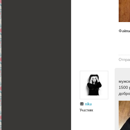
Файл
Отпра
мужск
1500 
добр
nika
Участник