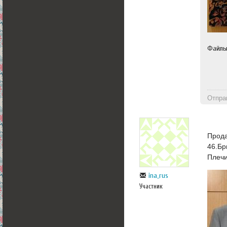
Файл
Отпра
Прода
46.Бр
Плечи
ina_rus
Участник