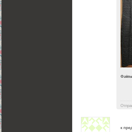
Файл
Отпра
к пр