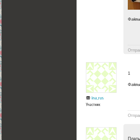
Файл
Отпра
1
Файл
ina_rus
Участник
Отпра
Плать