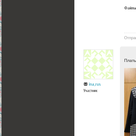
Файл
Отпра
Плать
ina_rus
Участник