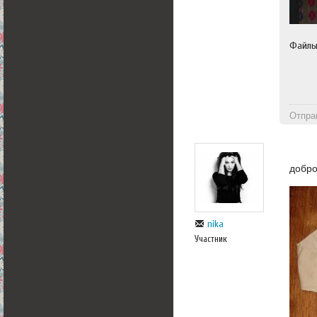
Файл
Отпра
добр
nika
Участник