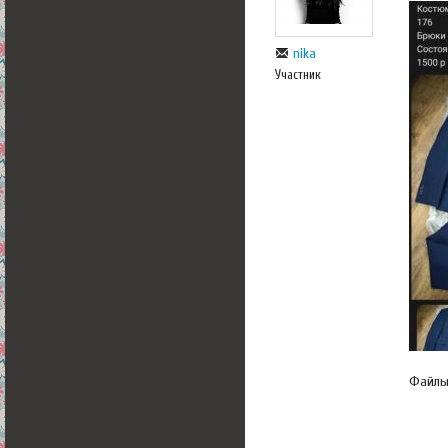
nika
Участник
Файл