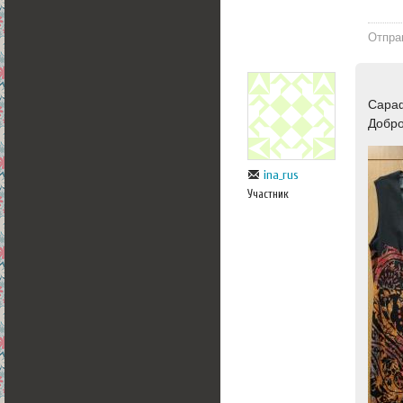
Отпра
Сараф
Добр
ina_rus
Участник