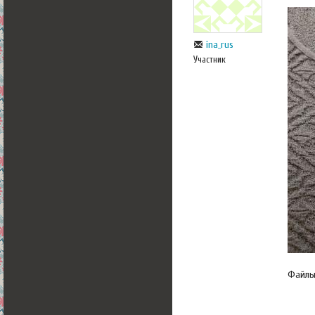
ina_rus
Участник
Файл