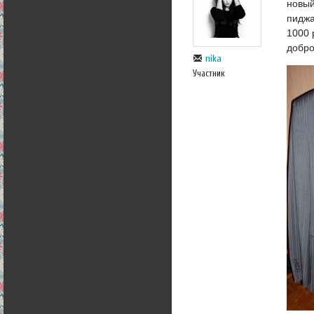
новый
пиджа
1000 
добр
nika
Участник