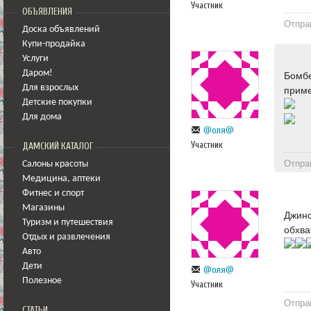
Участник
ОБЪЯВЛЕНИЯ
Отпра
Доска объявлений
Купи-продайка
Услуги
Даром!
Бомбе
Для взрослых
приме
Детские покупки
Для дома
@оля@
Участник
ДАМСКИЙ КАТАЛОГ
Отпра
Салоны красоты
Медицина
,
аптеки
Фитнес и спорт
Магазины
Джин
Туризм и путешествия
обхва
Отдых и развлечения
Авто
Дети
@оля@
Полезное
Участник
Отпра
СТАТЬИ