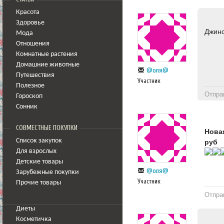
Красота
Здоровье
Джинс
Мода
Отношения
Комнатные растения
Домашние животные
@оля@
Путешествия
Участник
Полезное
Отпра
Гороскоп
Сонник
СОВМЕСТНЫЕ ПОКУПКИ
Нова
Список закупок
руб
Для взрослых
Детские товары
@оля@
Зарубежные покупки
Участник
Прочие товары
Отпра
Диеты
Косметичка