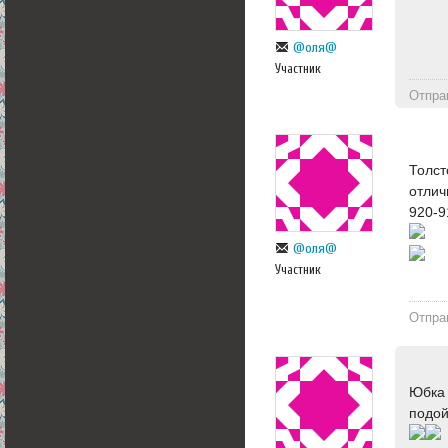
@оля@
Участник
Отпра
Толст
отлич
920-9
@оля@
Участник
Отпра
Юбка 
подой