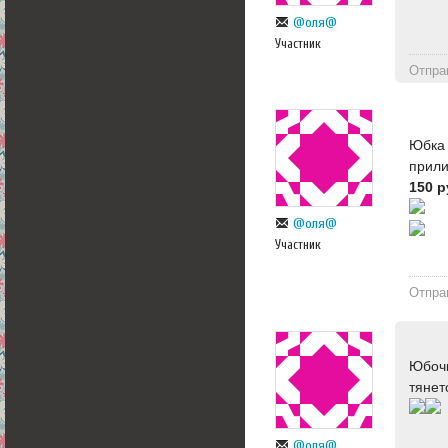
@оля@
Участник
Отпра
Юбка 
прили
150 р
@оля@
Участник
Отпра
Юбочк
тянет
@оля@