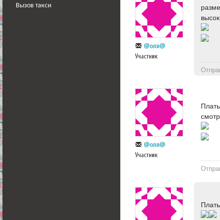
Вызов такси
разм
высок
@оля@
Участник
Отпра
Плат
смотр
@оля@
Участник
Отпра
Плать