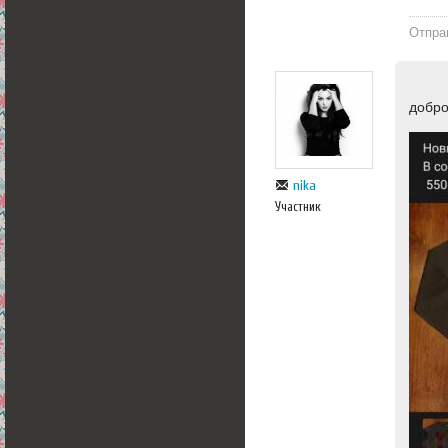
Отпра
добр
nika
Участник