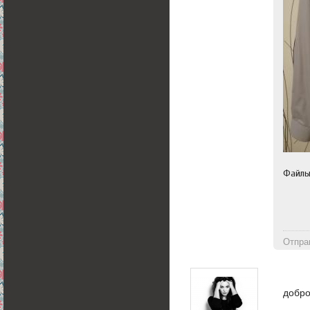
Файл
Отпра
добр