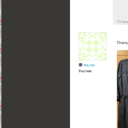
Отпра
Плать
ina_rus
Участник