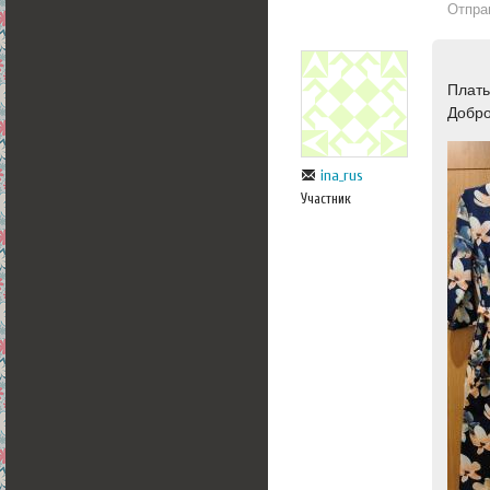
Отпра
Плать
Добр
ina_rus
Участник