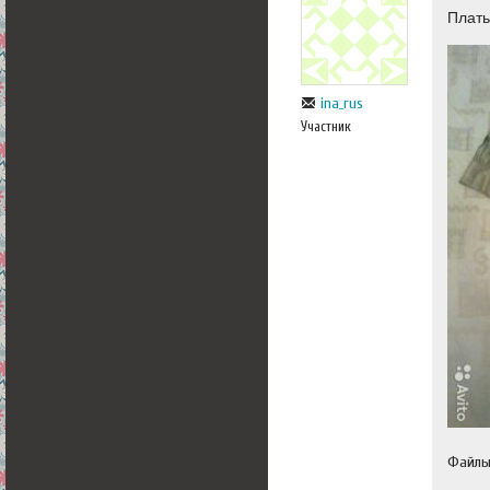
Плать
ina_rus
Участник
Файл