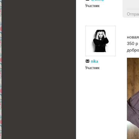
Участник
Отпра
новая
350 р
добр
nika
Участник