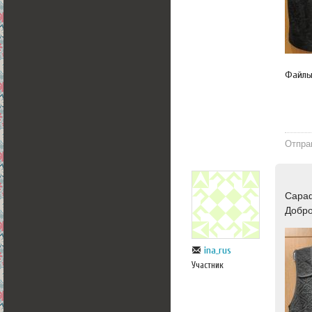
Файл
Отпра
Сараф
Добр
ina_rus
Участник