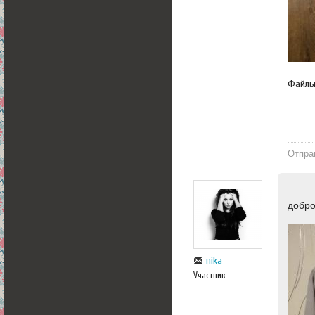
Файл
Отпра
добр
nika
Участник