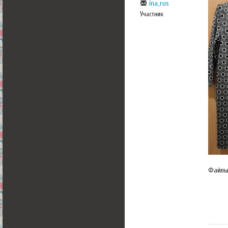
ina_rus
Участник
Файл