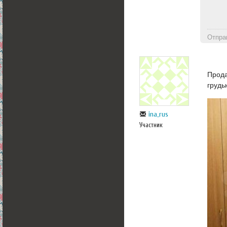
Отпра
Прода
грудь
ina_rus
Участник