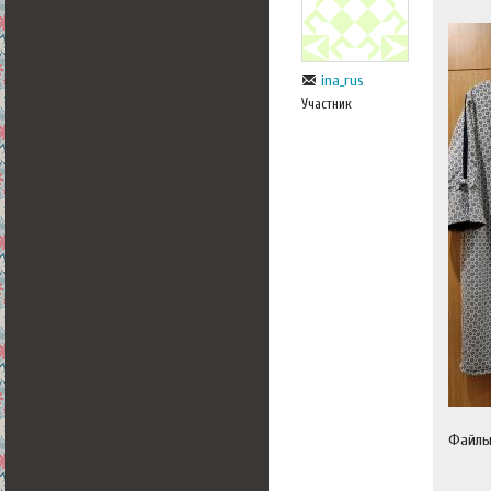
ina_rus
Участник
Файл