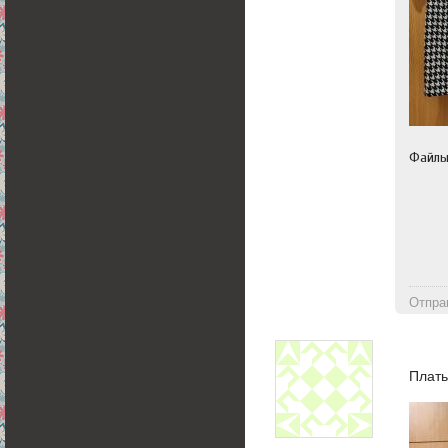
Файл
Отпра
Плать