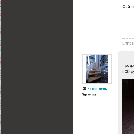
Файл
Отпра
прода
500 р
Ксюньдель
Участник