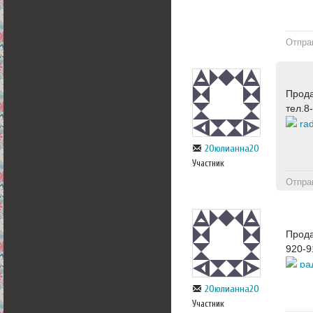
Отпра
Прода
тел.8
rad
20юлианна20
Участник
Отпра
Прода
920-9
ра
20юлианна20
Участник