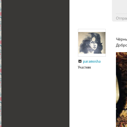
Отпра
Чёрны
Добро
paramosha
Участник