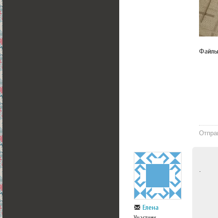
Файл
Отпра
.
Елена
Участник