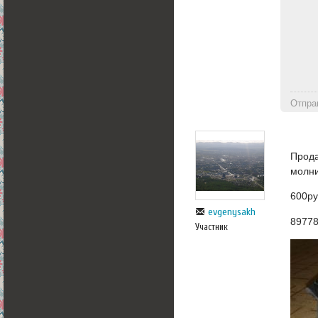
Отпра
Прода
молни
600ру
evgenysakh
8977
Участник