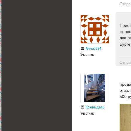
Отпра
Прист
женск
два р
Бургер
Анна3384
Участник
Отпра
прода
отвал
500 р
Ксюньдель
Участник