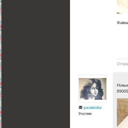
Файл
Отпра
Новые
89005
paramosha
Участник