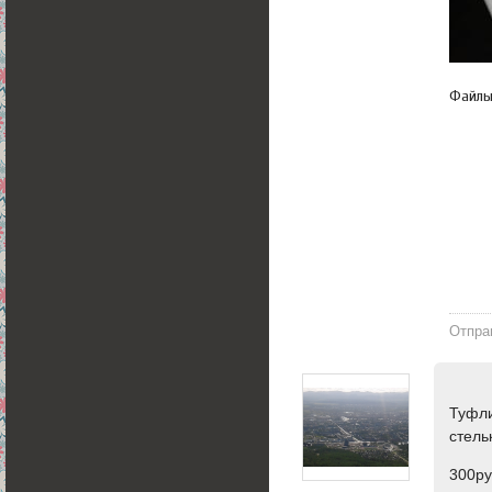
Файл
Отпра
Туфли
стель
300ру