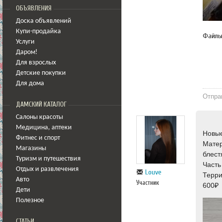
ОБЪЯВЛЕНИЯ
Доска объявлений
Купи-продайка
Файл
Услуги
Даром!
Для взрослых
Детские покупки
Для дома
Отпра
ДАМСКИЙ КАТАЛОГ
Салоны красоты
Медицина
,
аптеки
Новые
Фитнес и спорт
Матер
Магазины
блест
Туризм и путешествия
Часть
Отдых и развлечения
Louve
Терри
Авто
Участник
600₽
Дети
Полезное
СТАТЬИ