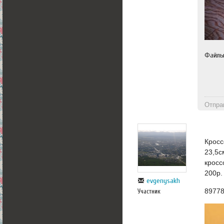
Файл
Отпра
Кросс
23,5с
кросс
200р.
evgenysakh
8977
Участник