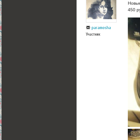
Новые
450 р
paramosha
Участник