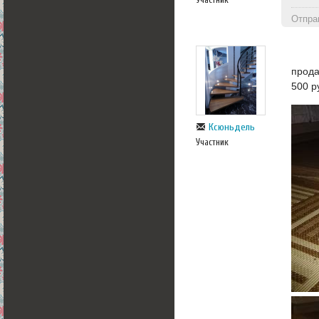
Отпра
прода
500 р
Ксюньдель
Участник