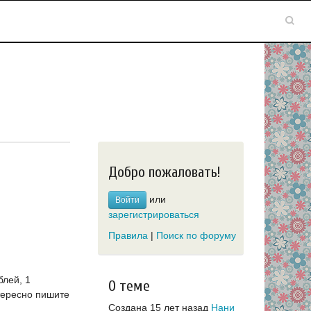
Добро пожаловать!
или
Войти
зарегистрироваться
Правила
|
Поиск по форуму
блей, 1
О теме
нтересно пишите
Создана 15 лет назад
Нани