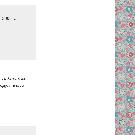
т 300р, а
 не быть мне
едуля вчера