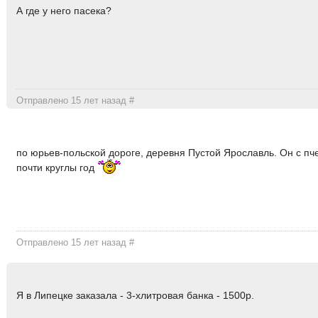
А где у него пасека?
Отправлено 15 лет назад
#
по юрьев-польской дороге, деревня Пустой Ярославль. Он с пч
почти круглы год
Отправлено 15 лет назад
#
Я в Липецке заказала - 3-хлитровая банка - 1500р.