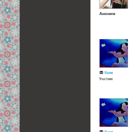
Аноним
Нани
Участник
Нани