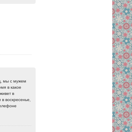
д, мы с мужем
емя в какое
живет в
 в воскресенье,
телефоне