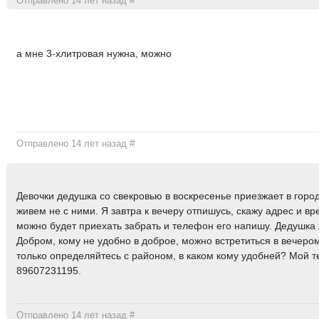
Отправлено 14 лет назад
#
а мне 3-хлитровая нужна, можно
Отправлено 14 лет назад
#
Девочки дедушка со свекровью в воскресенье приезжает в горо
живем не с ними. Я завтра к вечеру отпишусь, скажу адрес и вр
можно будет приехать забрать и телефон его напишу. Дедушка 
Добром, кому не удобно в доброе, можно встретиться в вечером
только определяйтесь с районом, в каком кому удобней? Мой 
89607231195.
Отправлено 14 лет назад
#