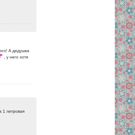
ого! А дедушка
, у него хотя
 а 1 литровая