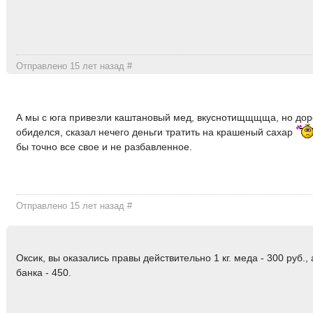
Отправлено 15 лет назад
#
А мы с юга привезли каштановый мед, вкуснотищщщща, но дор
обиделся, сказал нечего деньги тратить на крашеный сахар
бы точно все свое и не разбавленное.
Отправлено 15 лет назад
#
Оксик, вы оказались правы действительно 1 кг. меда - 300 руб.,
банка - 450.