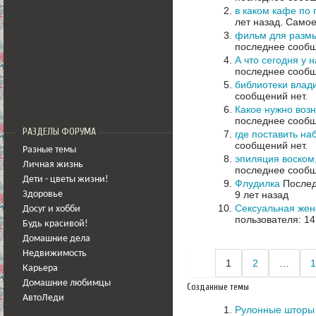
в каком кафе по
лет назад.
Самое
фильм для разм
последнее сообщ
А что сегодня у 
последнее сообщ
библиотеки влад
сообщений нет.
Какое нужно воз
последнее сообщ
РАЗДЕЛЫ ФОРУМА
где поставить на
сообщений нет.
Разные темы
эпиляция воском
Личная жизнь
последнее сообщ
Дети - цветы жизни!
Флудилка
Послед
9 лет назад
Здоровье
Сексуальная жен
Досуг и хобби
пользователя: 14
Будь красивой!
Домашние дела
Недвижимость
1
2
…
1
Карьера
Домашние любимцы
Созданные темы
АвтоЛеди
Рулонные шторы