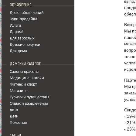
выпол
ОБЪЯВЛЕНИЯ
предп
Доска объявлений
обесп
Купи-продайка
Возвр
Услуги
Мы пр
Даром!
нашей
Для взрослых
может
Детские покупки
вопро
Для дома
течен
услов
ДАМСКИЙ КАТАЛОГ
испол
Салоны красоты
Медицина
,
аптеки
Партн
Фитнес и спорт
Мы це
Магазины
заказ
Туризм и путешествия
услов
Отдых и развлечения
Скидк
Авто
- 19%
Дети
- 21%
Полезное
- 23%
СТАТЬИ