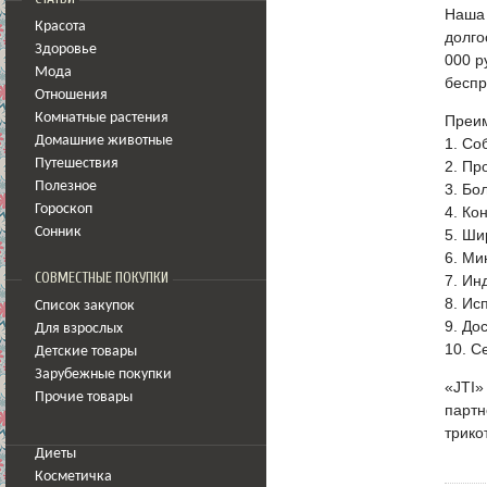
Наша 
Красота
долго
Здоровье
000 р
Мода
беспр
Отношения
Комнатные растения
Преим
Домашние животные
1. Со
Путешествия
2. Пр
Полезное
3. Бо
Гороскоп
4. Ко
Сонник
5. Ши
6. Ми
СОВМЕСТНЫЕ ПОКУПКИ
7. Ин
8. Ис
Список закупок
9. До
Для взрослых
10. С
Детские товары
Зарубежные покупки
«JTI»
Прочие товары
партн
трико
Диеты
Косметичка