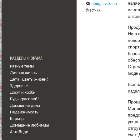
являе
pbogaevskaya
испол
Участник
оптов
Проду
Наш а
новор
спорт
Взрос
РАЗДЕЛЫ ФОРУМА
обесп
Стрем
Разные темы
модны
Личная жизнь
Дети - цветы жизни!
Вся н
Здоровье
издел
Досуг и хобби
Будь красивой!
Проце
Домашние дела
Миним
Недвижимость
предс
Карьера
увере
Домашние любимцы
отгру
АвтоЛеди
счет.