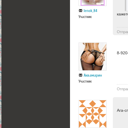
lenok_84
кажет
Участник
Отпра
8-920
Аквамарин
Участник
Отпра
Ага-с