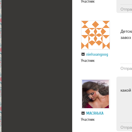
Участник
Отпра
Детск
завоз
nielsvangoog
Участник
Отпра
какой
МАСЯНЬКА
Участник
Отпра