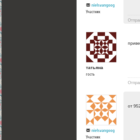
nielsvangoog
Участник
Отпра
приве
татьяна
гость
Отпра
от 95
nielsvangoog
Участник