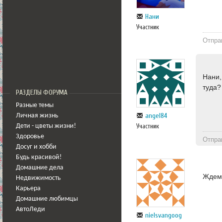
Нани
Участник
Отпра
Нани,
туда?
РАЗДЕЛЫ ФОРУМА
Разные темы
angel84
Личная жизнь
Участник
Дети - цветы жизни!
Здоровье
Отпра
Досуг и хобби
Будь красивой!
Домашние дела
Ждем 
Недвижимость
Карьера
Домашние любимцы
АвтоЛеди
nielsvangoog