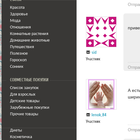
Отпра
Красота
Здоровье
Мода
приве
Отношения
Комнатные растения
Домашние животные
Путешествия
sid
Полезное
Участник
Гороскоп
Сонник
Отпра
СОВМЕСТНЫЕ ПОКУПКИ
Список закупок
А ест
Для взрослых
ширин
Детские товары
Зарубежные покупки
Прочие товары
lenok_84
Участник
Отпра
Диеты
Косметичка