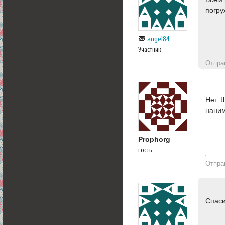
погру
angel84
Участник
Отпра
Нет. 
наним
Prophorg
гость
Отпра
Спас