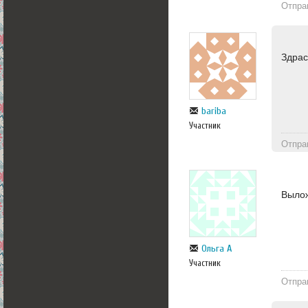
Отпра
Здрас
bariba
Участник
Отпра
Вылож
Ольга А
Участник
Отпра