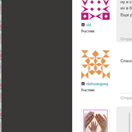
ну и 
их в 
Еще р
sid
Участник
Отпра
Спаси
nielsvangoog
Участник
Отпра