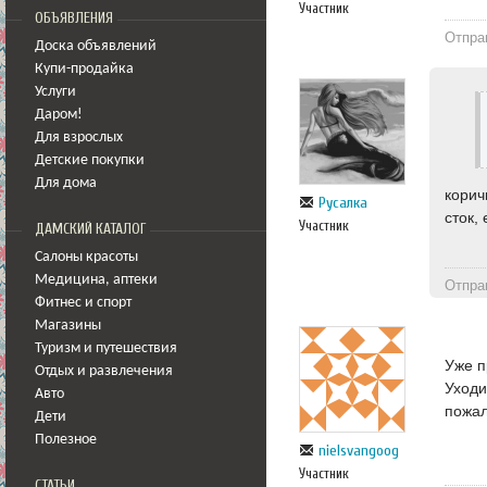
Участник
ОБЪЯВЛЕНИЯ
Отпра
Доска объявлений
Купи-продайка
Услуги
Даром!
Для взрослых
Детские покупки
Для дома
корич
Русалка
сток,
Участник
ДАМСКИЙ КАТАЛОГ
Салоны красоты
Медицина
,
аптеки
Отпра
Фитнес и спорт
Магазины
Туризм и путешествия
Уже п
Отдых и развлечения
Уходи
Авто
пожал
Дети
Полезное
nielsvangoog
Участник
СТАТЬИ