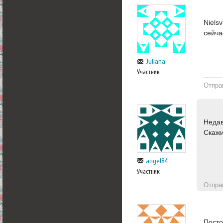
Niels
сейча
Juliana
Участник
Отпра
Недав
Скажи
angel84
Участник
Отпра
Посто