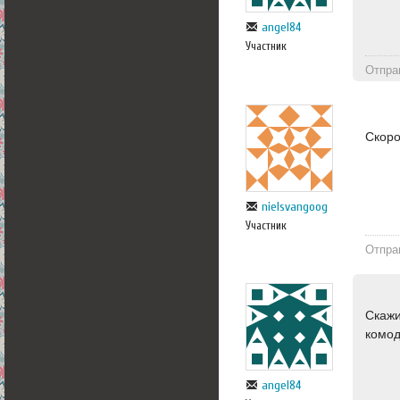
angel84
Участник
Отпра
Скоро
nielsvangoog
Участник
Отпра
Скажи
комод
angel84