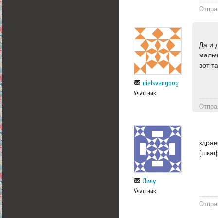
Отпра
Да и 
мальч
вот т
nielsvangoog
Участник
Отпра
здрав
(шкаф
Лилу
Участник
Отпра