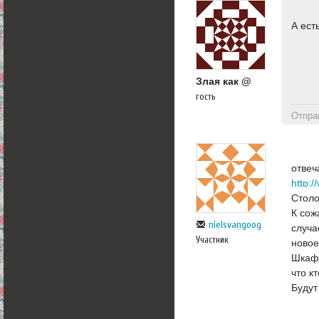
А ест
Злая как @
гость
Отпра
отвеч
http:
Столо
К сож
nielsvangoog
случа
Участник
новое
Шкафы
что к
Будут