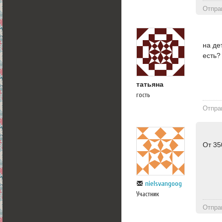
Отпра
на де
есть?
татьяна
гость
Отпра
От 35
nielsvangoog
Участник
Отпра