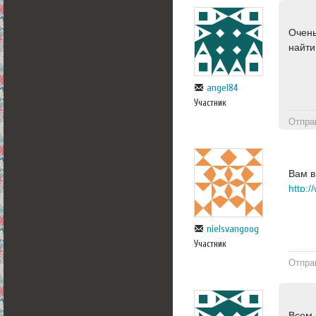
Очень
найти
angel84
Участник
Отпра
Вам в
http:
nielsvangoog
Участник
Отпра
Всем 