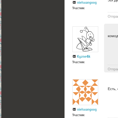
ЗЫ Де
nielsvangoog
Участник
Отпра
комод
Kyzne4ik
Участник
Отпра
Есть,
nielsvangoog
Участник