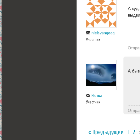
А куд
выдви
nielsvangoog
Участник
Отпра
А быв
Нютка
Участник
Отпра
« Предыдущее
1
2