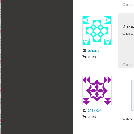
Отпра
И все
Само 
Juliana
Участник
Отпра
олёнк@
Участник
Ой, с