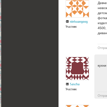
Девче
невоз
детск
фотка
nielsvangoog
издел
Участник
4500,
диван
Отпра
кухни
Sascha
Участник
Отпра