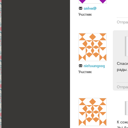
олёнк@
Участник
Отпра
Спаси
nielsvangoog
рады.
Участник
Отпра
К сож