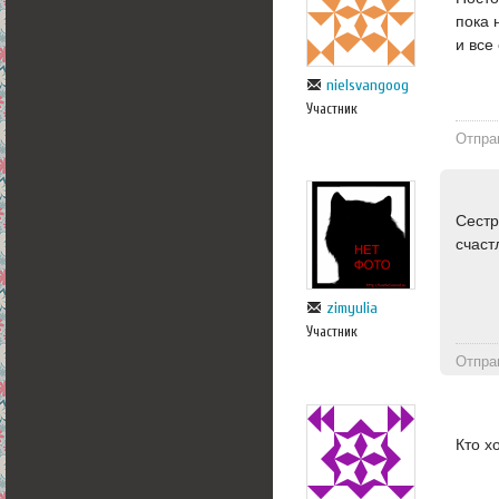
пока 
и все
nielsvangoog
Участник
Отпра
Сестр
счаст
zimyulia
Участник
Отпра
Кто х