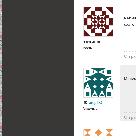
напиш
фото 
татьяна
гость
Отпра
И шкаф
angel84
Участник
Отпра