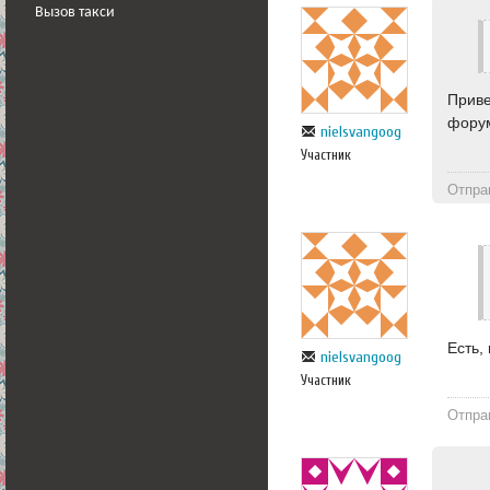
Вызов такси
Приве
форум
nielsvangoog
Участник
Отпра
Есть,
nielsvangoog
Участник
Отпра