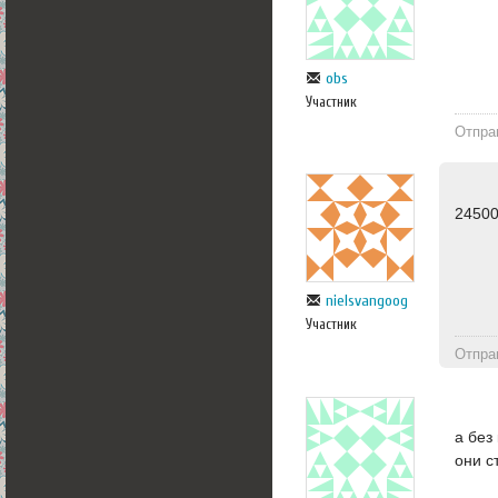
obs
Участник
Отпра
24500
nielsvangoog
Участник
Отпра
а без
они с