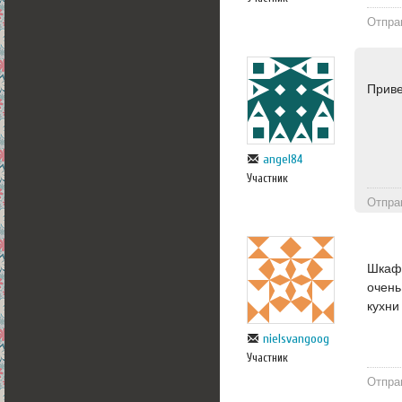
Отпра
Приве
angel84
Участник
Отпра
Шкафы
очень
кухни
nielsvangoog
Участник
Отпра