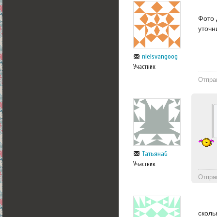
Фото 
уточн
nielsvangoog
Участник
Отпра
ТатьянаG
Участник
Отпра
сколь