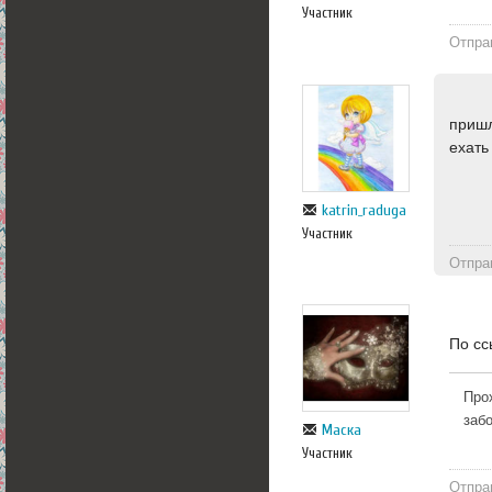
Участник
Отпра
пришл
ехать
katrin_raduga
Участник
Отпра
По сс
Про
заб
Маска
Участник
Отпра