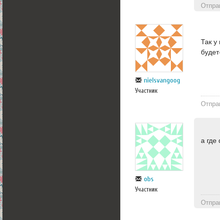
Отпра
Так у
будет
nielsvangoog
Участник
Отпра
а где
obs
Участник
Отпра