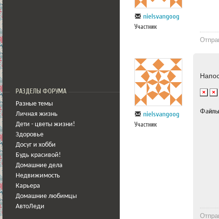
nielsvangoog
Участник
Отпра
Напо
РАЗДЕЛЫ ФОРУМА
Разные темы
Файл
nielsvangoog
Личная жизнь
Участник
Дети - цветы жизни!
Здоровье
Досуг и хобби
Будь красивой!
Домашние дела
Недвижимость
Карьера
Домашние любимцы
АвтоЛеди
Отпра