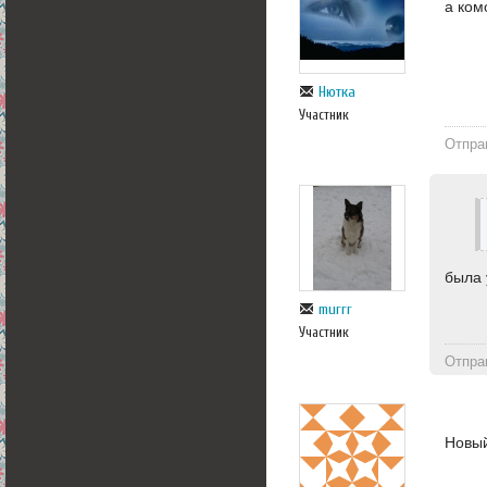
а ком
Нютка
Участник
Отпра
была 
murrr
Участник
Отпра
Новый