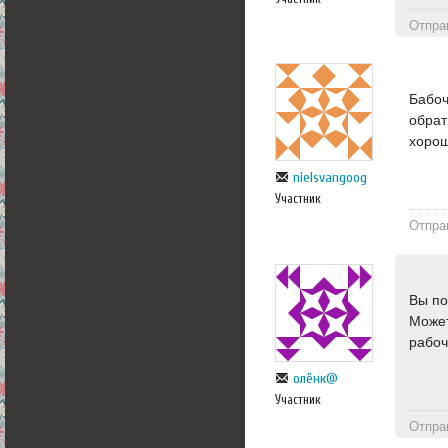
Отпра
Бабоч
обрат
хоро
nielsvangoog
Участник
Отпра
Вы по
Может
рабоч
олёнк@
Участник
Отпра