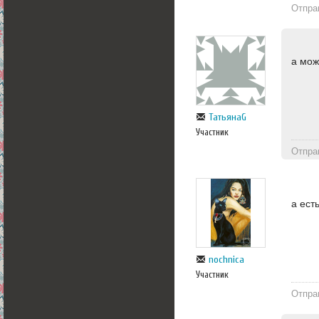
Отпра
а мож
ТатьянаG
Участник
Отпра
а ест
nochnica
Участник
Отпра