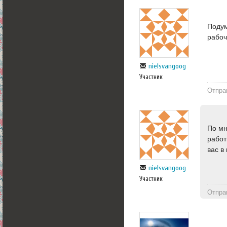
Подум
рабоч
nielsvangoog
Участник
Отпра
По мн
работ
вас в
nielsvangoog
Участник
Отпра