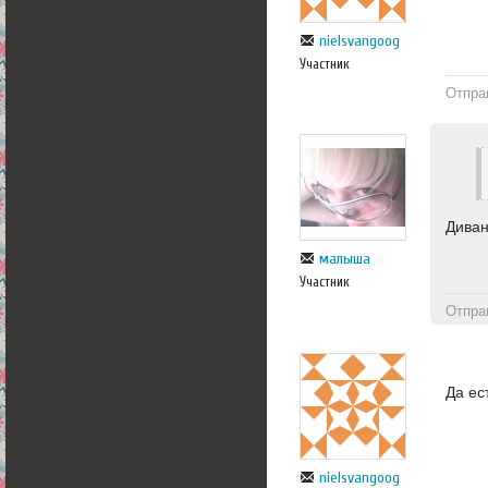
nielsvangoog
Участник
Отпра
Диван
малыша
Участник
Отпра
Да ес
nielsvangoog