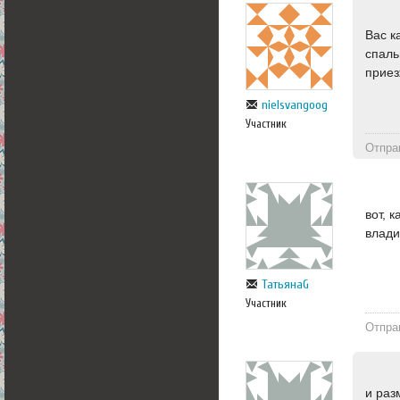
Вас к
спаль
приез
nielsvangoog
Участник
Отпра
вот, 
влади
ТатьянаG
Участник
Отпра
и раз