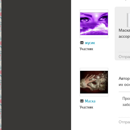
Маска
ассор
жусик
Участник
Отпра
Автор
их ос
Про
Маска
заб
Участник
Отпра