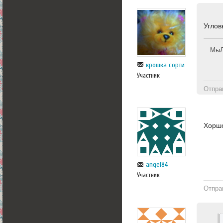
Углов
МыЛ
крошка сорти
Участник
Отпра
Хоршо
angel84
Участник
Отпра