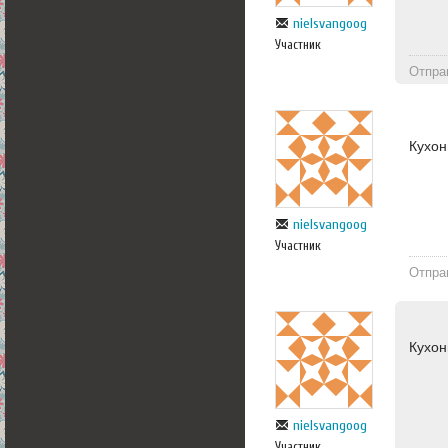
nielsvangoog
Участник
Отпра
Кухон
nielsvangoog
Участник
Отпра
Кухон
nielsvangoog
Участник