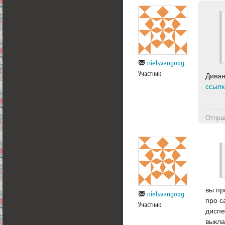
nielsvangoog
Участник
Диван
ссылк
Отпра
вы пр
nielsvangoog
про с
Участник
диспе
выкла