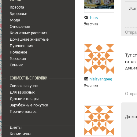
Красота
Жит
Здоровье
Тень
Мода
Участник
Отношения
Отпра
Комнатные растения
Домашние животные
Путешествия
Полезное
Тут с
Гороскоп
готов
Сонник
дешев
СОВМЕСТНЫЕ ПОКУПКИ
nielsvangoog
Участник
Список закупок
Для взрослых
Отпра
Детские товары
Зарубежные покупки
Прочие товары
Да кс
Диеты
Косметичка