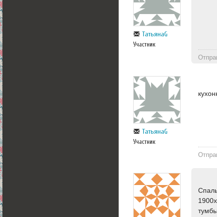
ТатьянаG
Участник
Отпра
кухон
ТатьянаG
Участник
Отпра
Спаль
1900х
тумбы