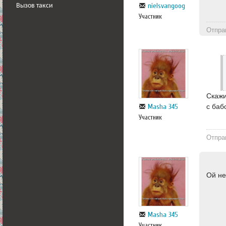
nielsvangoog
Вызов такси
Участник
Отпра
Скажи
с баб
Masha 345
Участник
Отпра
Ой не
Masha 345
Участник