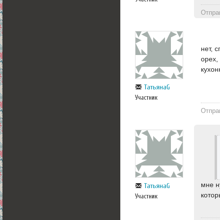
Отпра
нет, 
орех,
кухон
ТатьянаG
Участник
Отпра
мне н
ТатьянаG
котор
Участник