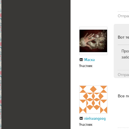
Отпра
Вот т
Про
заб
Маска
Участник
Отпра
Все п
nielsvangoog
Участник