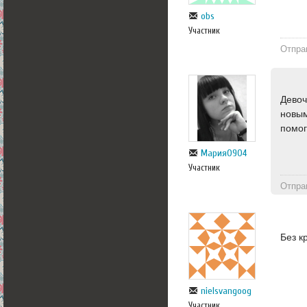
obs
Участник
Отпра
Девоч
новым
помог
Мария0904
Участник
Отпра
Без к
nielsvangoog
Участник