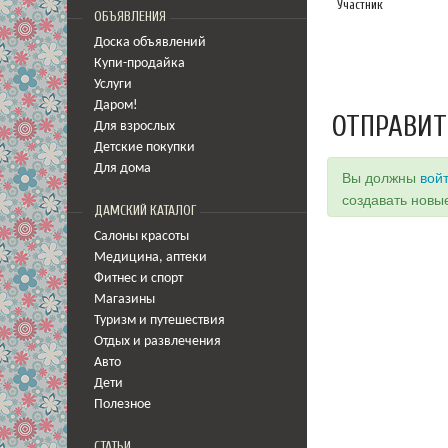
Участник
ОБЪЯВЛЕНИЯ
Доска объявлений
Купи-продайка
Услуги
Даром!
ОТПРАВИТ
Для взрослых
Детские покупки
Для дома
Вы должны
вой
создавать новы
ДАМСКИЙ КАТАЛОГ
Салоны красоты
Медицина
,
аптеки
Фитнес и спорт
Магазины
Туризм и путешествия
Отдых и развлечения
Авто
Дети
Полезное
СТАТЬИ