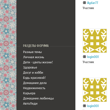
Aydar77
Участник
РАЗДЕЛЫ ФОРУМА
Разные темы
login001
Личная жизнь
Участник
Дети - цветы жизни!
Здоровье
Досуг и хобби
Будь красивой!
Домашние дела
Недвижимость
Карьера
Домашние любимцы
АвтоЛеди
login001