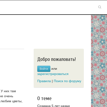
Добро пожаловать!
или
Войти
зарегистрироваться
Правила
|
Поиск по форуму
 У них там
не очень
О теме
е любим цветы,
Создана 5 лет назад