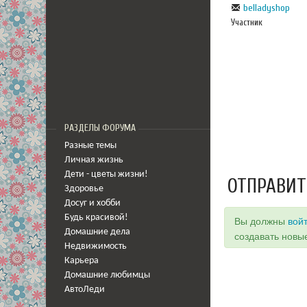
belladyshop
Участник
РАЗДЕЛЫ ФОРУМА
Разные темы
Личная жизнь
Дети - цветы жизни!
ОТПРАВИТ
Здоровье
Досуг и хобби
Будь красивой!
Вы должны
вой
Домашние дела
создавать новы
Недвижимость
Карьера
Домашние любимцы
АвтоЛеди