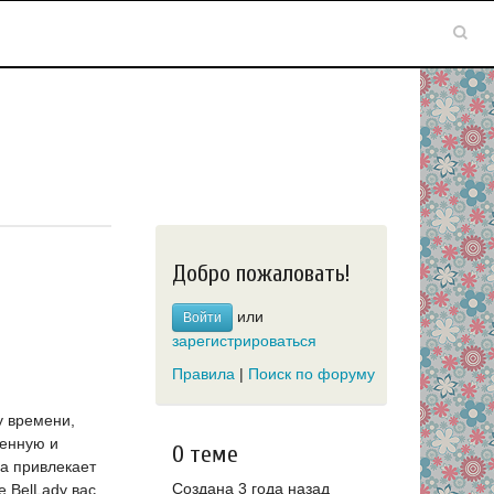
Добро пожаловать!
или
Войти
зарегистрироваться
Правила
|
Поиск по форуму
у времени,
менную и
О теме
а привлекает
Создана 3 года назад
е BelLady вас