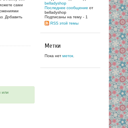
belladyshop
можете сами
Последнее сообщение
от
ложениями
belladyshop
з. Добавить
Подписаны на тему - 1
.
RSS этой темы
Метки
Пока нет
меток
.
и или