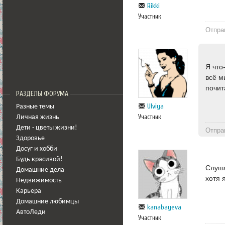
Rikki
Участник
Отпра
Я что
всё м
почит
РАЗДЕЛЫ ФОРУМА
Ulviya
Разные темы
Участник
Личная жизнь
Дети - цветы жизни!
Отпра
Здоровье
Досуг и хобби
Будь красивой!
Слуша
Домашние дела
хотя 
Недвижимость
Карьера
Домашние любимцы
kanabayeva
АвтоЛеди
Участник