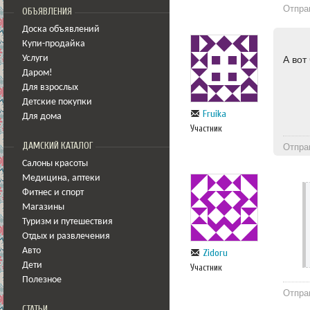
Отпра
ОБЪЯВЛЕНИЯ
Доска объявлений
Купи-продайка
Услуги
А вот
Даром!
Для взрослых
Детские покупки
Fruika
Для дома
Участник
ДАМСКИЙ КАТАЛОГ
Отпра
Салоны красоты
Медицина
,
аптеки
Фитнес и спорт
Магазины
Туризм и путешествия
Отдых и развлечения
Авто
Zidoru
Дети
Участник
Полезное
Отпра
СТАТЬИ