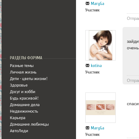
MaryGa
Участник
Отпра
зайди
очень
РАЗДЕЛЫ ФОРУМА
kotina
Разные темы
Участник
Личная жизнь
Дети - цветы жизни!
Отпра
Здоровье
Досуг и хобби
Будь красивой!
спаси
Домашние дела
Недвижимость
Карьера
Домашние любимцы
MaryGa
АвтоЛеди
Участник