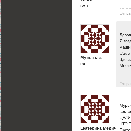
гость
Отпра
Девоч
Я тог
машин
Сама 
Мурыська
Здесь
гость
Многи
Отпра
Мурыс
сост
ЦЕЛИ
ЧТО 
Екатерина Медичи
Екате