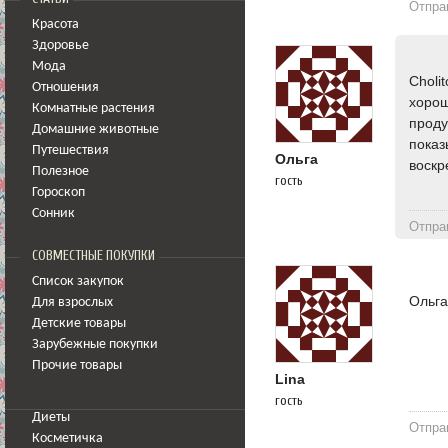
Отпра
Красота
Здоровье
Мода
Choli
Отношения
хорош
Комнатные растения
проду
Домашние животные
показ
Путешествия
Ольга
воскр
Полезное
гость
Гороскоп
Сонник
Отпра
СОВМЕСТНЫЕ ПОКУПКИ
Список закупок
Ольга
Для взрослых
Детские товары
Зарубежные покупки
Прочие товары
Lina
гость
Диеты
Отпра
Косметичка