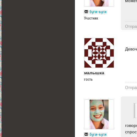
может
буги-вуги
Участник
Отпра
Девоч
малышка
гость
Отпра
говор
спрос
буги-вуги