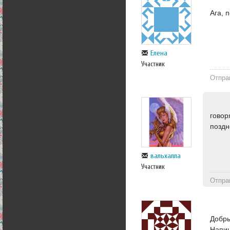
Ага, 
Елена
Участник
Отпра
говор
поздн
вальхалла
Участник
Отпра
Добры
Напиш