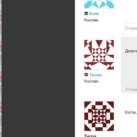
Кэтти
Участник
Отпра
Девоч
Таська
Участник
Отпра
Кэтти
Тигра