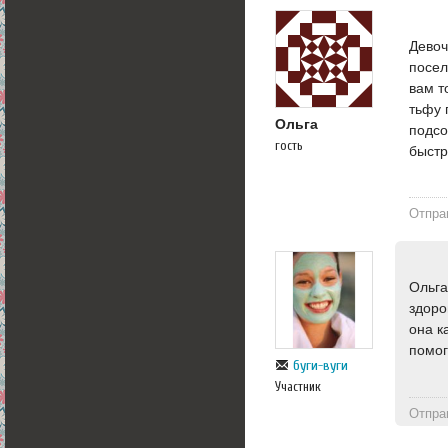
Девоч
посел
вам т
тьфу 
Ольга
подсо
гость
быстр
Отпра
Ольга
здоро
она к
помог
буги-вуги
Участник
Отпра