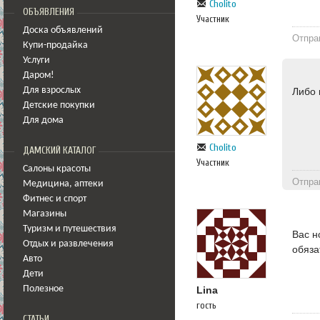
Cholito
ОБЪЯВЛЕНИЯ
Участник
Доска объявлений
Отпра
Купи-продайка
Услуги
Даром!
Либо 
Для взрослых
Детские покупки
Для дома
Cholito
ДАМСКИЙ КАТАЛОГ
Участник
Салоны красоты
Отпра
Медицина
,
аптеки
Фитнес и спорт
Магазины
Туризм и путешествия
Вас н
Отдых и развлечения
обяза
Авто
Дети
Полезное
Lina
гость
СТАТЬИ