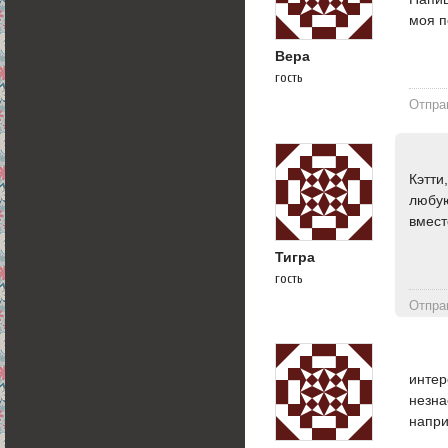
моя 
Вера
гость
Отпра
Кэтти
любую
вмест
Тигра
гость
Отпра
интер
незна
напр