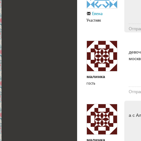
Елена
Участник
Отпра
девоч
москв
малинка
гость
Отпра
а с А
малинка