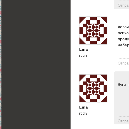
Отпра
девоч
психо
проду
набе
Lina
гость
Отпра
буги-
Lina
гость
Отпра