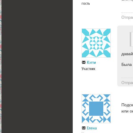
гость
Отпра
давай
Кэтти
Была 
Участник
Отпра
Подск
или о
Елена