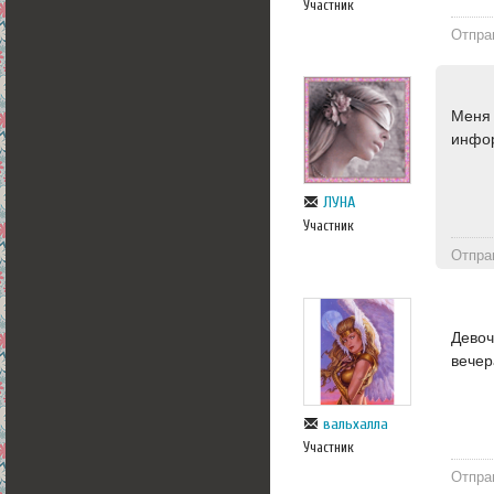
Участник
Отпра
Меня 
инфор
ЛУНА
Участник
Отпра
Девоч
вечер
вальхалла
Участник
Отпра