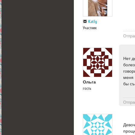
Katly
Участник
Отпра
Нет д
болез
говор
меня 
Ольга
бы съ
гость
Отпра
Девоч
проще