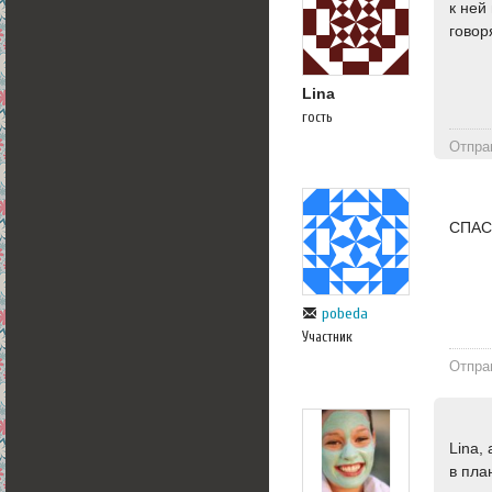
к ней
говор
Lina
гость
Отпра
СПАС
pobeda
Участник
Отпра
Lina,
в пла