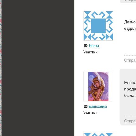
Девчо
ездил
Елена
Участник
Отпра
Елена
прода
была,
вальхалла
Участник
Отпра