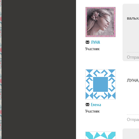
вальх
ЛУНА
Участник
Отпра
ЛУНА,
Елена
Участник
Отпра