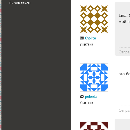
Вызов такси
Lina,
мой н
Cholito
Участник
Отпра
эта б
pobeda
Участник
Отпра