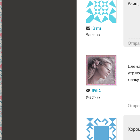
блин,
Кэтти
Участник
Отпра
Елена
утряс
личку
ЛУНА
Участник
Отпра
Хорош