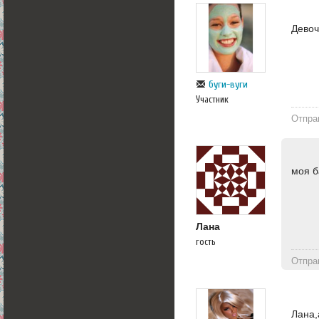
Девоч
буги-вуги
Участник
Отпра
моя б
Лана
гость
Отпра
Лана,