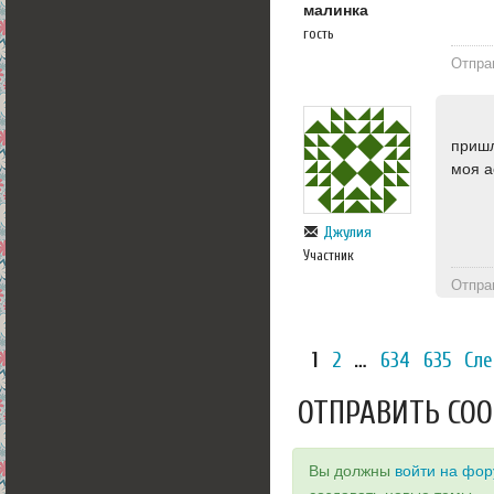
малинка
гость
Отпра
пришл
моя а
Джулия
Участник
Отпра
1
2
…
634
635
Сл
ОТПРАВИТЬ СО
Вы должны
войти на фо