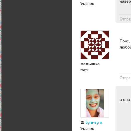
навер
Участник
Отпра
Пож.,
любо
малышка
гость
Отпра
а она
буги-вуги
Участник