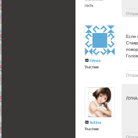
гость
Отпра
Если 
Ставр
повор
Голов
Елена
Участник
Отпра
ЛУНА,
kotina
Участник
Отпра