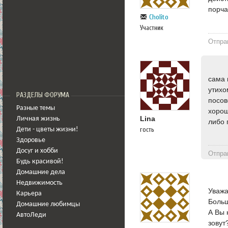
порча
Cholito
Участник
Отпра
сама 
утихо
РАЗДЕЛЫ ФОРУМА
посов
Разные темы
хорош
Lina
Личная жизнь
либо 
гость
Дети - цветы жизни!
Здоровье
Досуг и хобби
Отпра
Будь красивой!
Домашние дела
Недвижимость
Уважа
Карьера
Боль
Домашние любимцы
А Вы 
АвтоЛеди
зовут