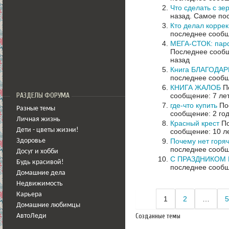
Что сделать с з
назад.
Самое пос
Кто делал корре
последнее сообщ
МЕГА-СТОК: парф
Последнее сообщ
назад
Книга БЛАГОДА
последнее сообщ
КНИГА ЖАЛОБ
По
сообщение: 7 ле
РАЗДЕЛЫ ФОРУМА
где-что купить
Пос
Разные темы
сообщение: 2 го
Личная жизнь
Красный крест
По
Дети - цветы жизни!
сообщение: 10 л
Почему нет горя
Здоровье
последнее сообщ
Досуг и хобби
С ПРАЗДНИКОМ Б
Будь красивой!
последнее сообщ
Домашние дела
Недвижимость
Карьера
1
2
…
5
Домашние любимцы
Созданные темы
АвтоЛеди