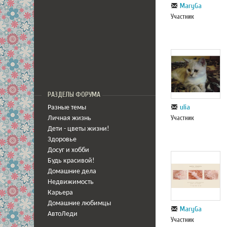
MaryGa
Участник
РАЗДЕЛЫ ФОРУМА
ulia
Разные темы
Участник
Личная жизнь
Дети - цветы жизни!
Здоровье
Досуг и хобби
Будь красивой!
Домашние дела
Недвижимость
Карьера
Домашние любимцы
MaryGa
АвтоЛеди
Участник