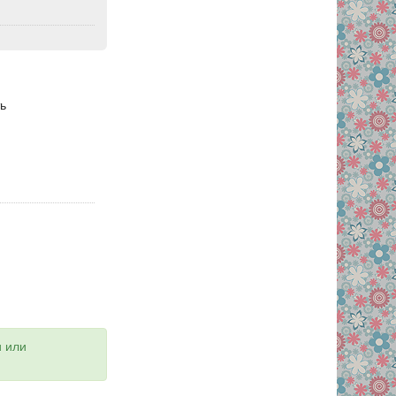
ть
и или