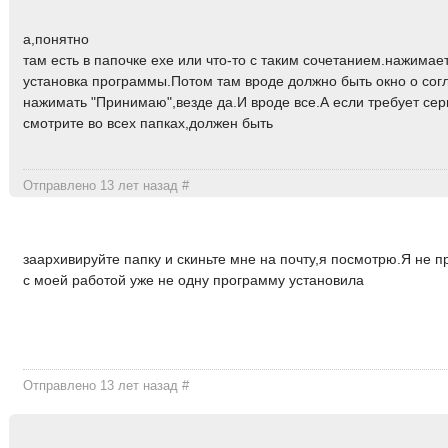
а,понятно
там есть в папочке exe или что-то с таким сочетанием.нажимае
установка программы.Потом там вроде должно быть окно о со
нажимать "Принимаю",везде да.И вроде все.А если требует се
смотрите во всех папках,должен быть
Отправлено 13 лет назад
#
заархивируйте папку и скиньте мне на почту,я посмотрю.Я не 
с моей работой уже не одну программу установила
Отправлено 13 лет назад
#