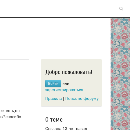
Добро пожаловать!
или
Войти
зарегистрироваться
Правила
|
Поиск по форуму
ки есть,он
как?спасибо
О теме
Создана 13 лет назад