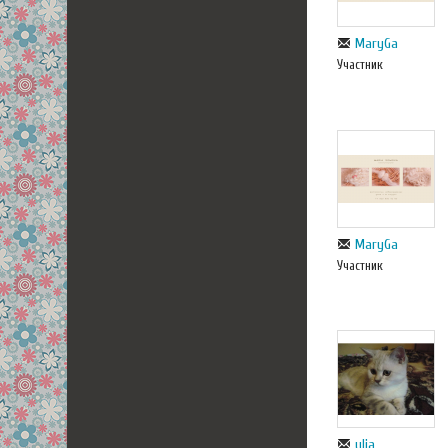
MaryGa
Участник
MaryGa
Участник
ulia