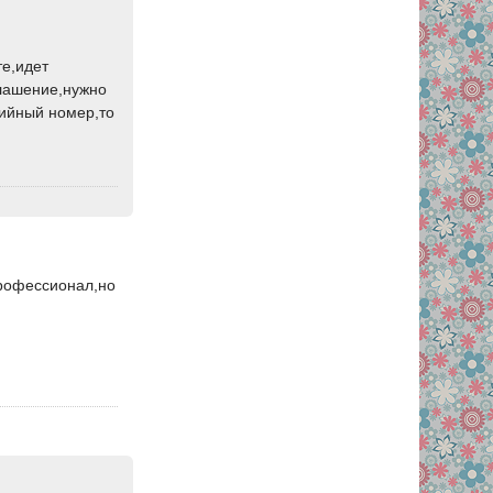
те,идет
глашение,нужно
рийный номер,то
профессионал,но