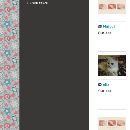
Вызов такси
MaryGa
Участник
ulia
Участник