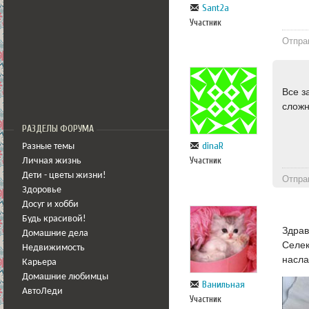
Sant2a
Участник
Отпра
Все з
сложн
РАЗДЕЛЫ ФОРУМА
dinaR
Разные темы
Участник
Личная жизнь
Дети - цветы жизни!
Отпра
Здоровье
Досуг и хобби
Будь красивой!
Здрав
Домашние дела
Селек
Недвижимость
насла
Карьера
Домашние любимцы
Ванильная
АвтоЛеди
Участник