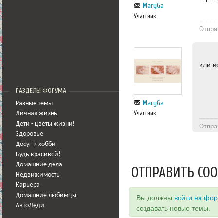
MaryGa
Участник
Отпра
или в
РАЗДЕЛЫ ФОРУМА
MaryGa
Разные темы
Участник
Личная жизнь
Дети - цветы жизни!
Отпра
Здоровье
Досуг и хобби
Будь красивой!
Домашние дела
ОТПРАВИТЬ СО
Недвижимость
Карьера
Домашние любимцы
Вы должны
войти на фо
АвтоЛеди
создавать новые темы.