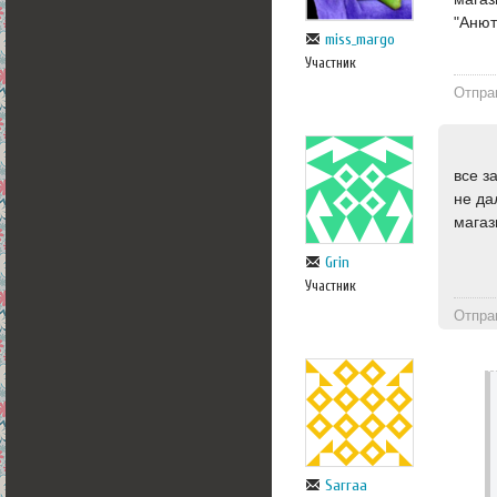
"Аню
miss_margo
Участник
Отпра
все з
не да
магаз
Grin
Участник
Отпра
Sarraa