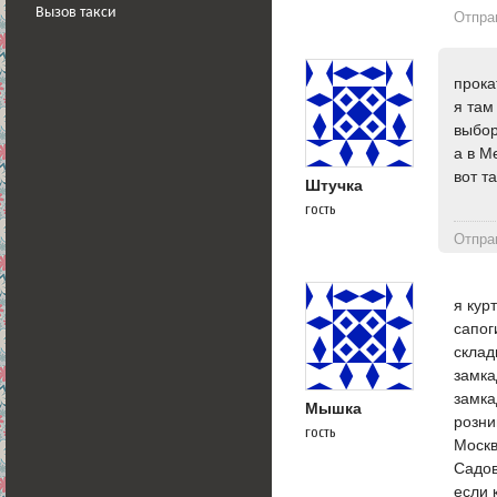
Вызов такси
Отпра
прока
я там
выбор
а в М
вот та
Штучка
гость
Отпра
я кур
сапог
склад
замка
замка
Мышка
розни
гость
Москв
Садов
если 