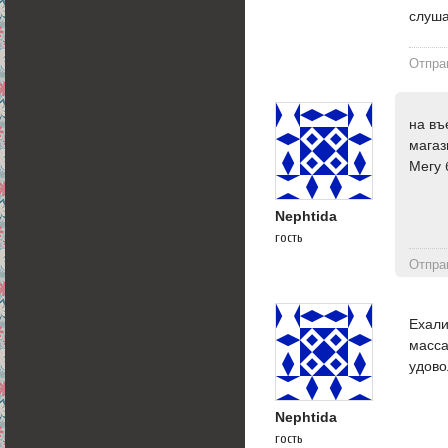
слуша
Отпра
на въ
магаз
Мегу 
Nephtida
гость
Отпра
Ехали
масса
удово
Nephtida
гость