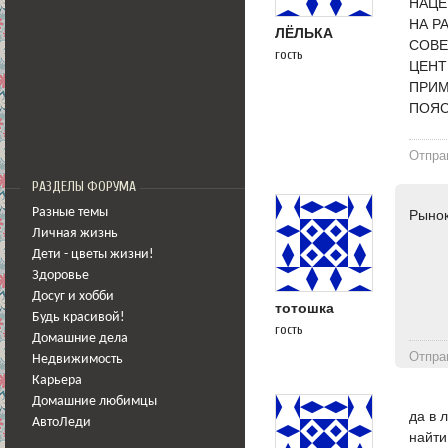
НАЦЕ
НА Р
ЛЁЛЬКА
СОВЕ
гость
ЦЕНТ
ПРИМ
ПОЯС
Отпра
РАЗДЕЛЫ ФОРУМА
Разные темы
Рынок
Личная жизнь
Дети - цветы жизни!
Здоровье
Досуг и хобби
тотошка
Будь красивой!
гость
Домашние дела
Отпра
Недвижимость
Карьера
Домашние любимцы
да в 
АвтоЛеди
найти