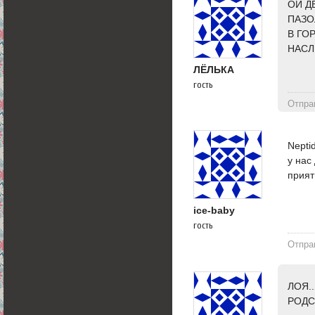
ОЙ Д
ПАЗО
В ГО
НАСЛ
ЛЁЛЬКА
гость
Отпра
Nepti
у нас
прият
ice-baby
гость
Отпра
ЛОЯ.
РОДС