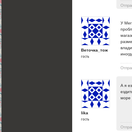
Отпра
У Мег
пробл
магаз
разме
влади
Веточка_тож
иногд
гость
Отпра
А я е
ездит
море 
lika
гость
Отпра