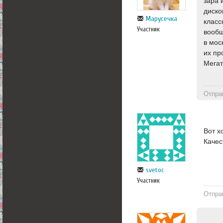
зара 
диско
Марусечка
класс
Участник
вообщ
в мос
их пр
Мега
Отпра
Вот х
Качес
svetoc
Участник
Отпра