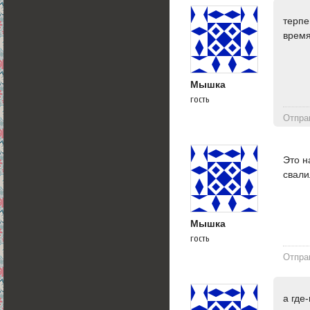
терпе
время
Мышка
гость
Отпра
Это н
свали
Мышка
гость
Отпра
а где