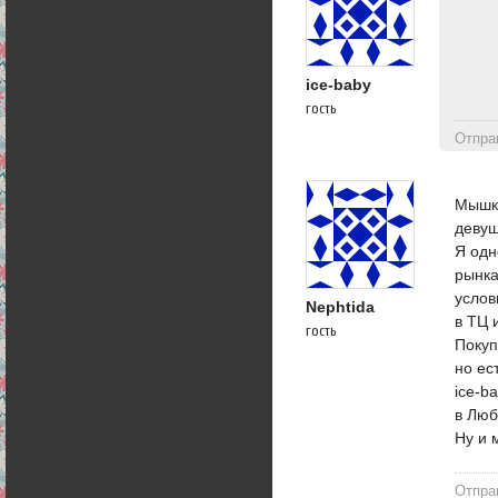
ice-baby
гость
Отпра
Мышк
девуш
Я одн
рынка
услов
Nephtida
в ТЦ 
гость
Покуп
но ес
ice-ba
в Люб
Ну и 
Отпра