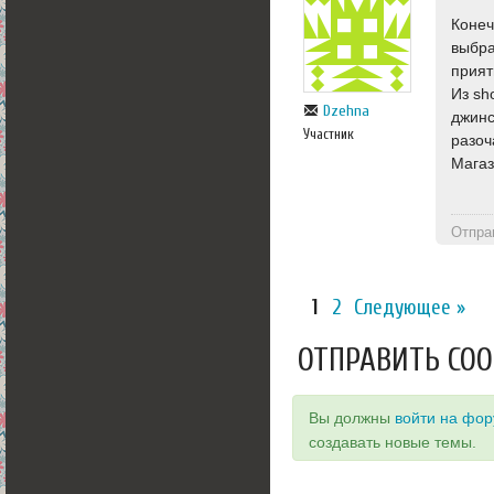
Конеч
выбра
прият
Из sh
Dzehna
джинс
Участник
разоч
Магаз
Отпра
1
2
Следующее »
ОТПРАВИТЬ СО
Вы должны
войти на фо
создавать новые темы.