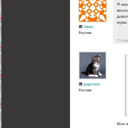
Я зак
весно
довол
мужа 
rimma
Участник
Отпра
pagerover
Участник
Моя ж