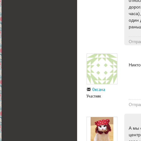
относ
дорог
часа)
один 
раньш
Отпра
Никто
Оксана
Участник
Отпра
А мы 
центр