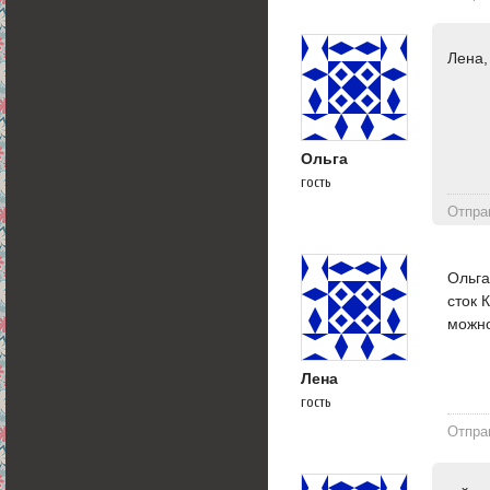
Лена,
Ольга
гость
Отпра
Ольга
сток 
можно
Лена
гость
Отпра