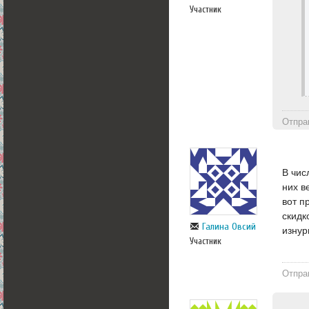
Участник
Отпра
В чис
них в
вот п
скидк
Галина Овсий
изнур
Участник
Отпра