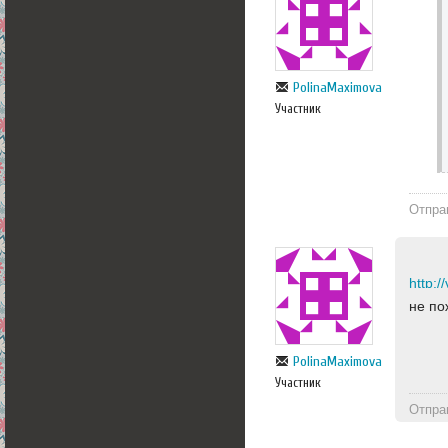
PolinaMaximova
Участник
Отпра
http:
не п
PolinaMaximova
Участник
Отпра