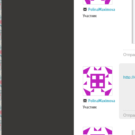
PolinaMaximova
Участник
Отпра
http:
PolinaMaximova
Участник
Отпра