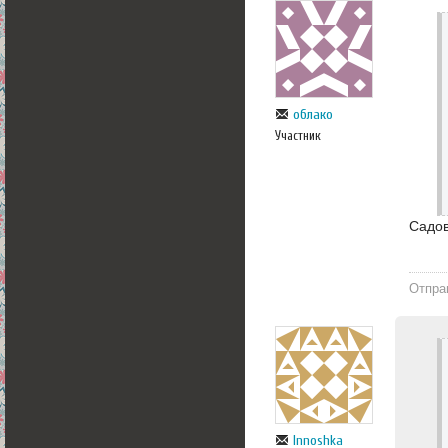
облако
Участник
Садо
Отпра
Innoshka