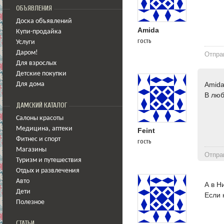
ОБЪЯВЛЕНИЯ
Доска объявлений
Amida
Купи-продайка
гость
Услуги
Даром!
Отпра
Для взрослых
Детские покупки
Amida
Для дома
В люб
ДАМСКИЙ КАТАЛОГ
Салоны красоты
Медицина
,
аптеки
Feint
Фитнес и спорт
гость
Магазины
Отпра
Туризм и путешествия
Отдых и развлечения
Авто
А в Н
Дети
Если 
Полезное
СТАТЬИ