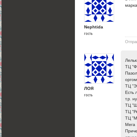
марка
Nephtida
гость
Отпра
Лельк
ТЦ "Ф
Пазол
орго
ТЦ "Э
ЛОЯ
Есть 
гость
т.р. 
ТЦ "Ш
ТЦ "Р
ТЦ "М
Мега
Приче