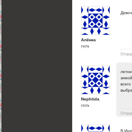
Девоч
Алёнка
гость
Отпра
летни
зимой
всего
выбра
Nephtida
гость
Отпра
В Инт