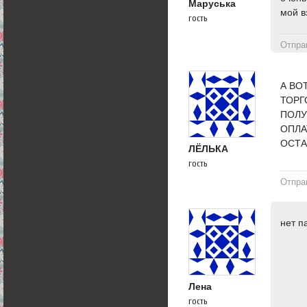
Маруська
мой в
гость
Отпра
А ВО
ТОРГ
ПОЛУ
ОПЛА
ОСТА
ЛЁЛЬКА
гость
Отпра
нет п
Лена
гость