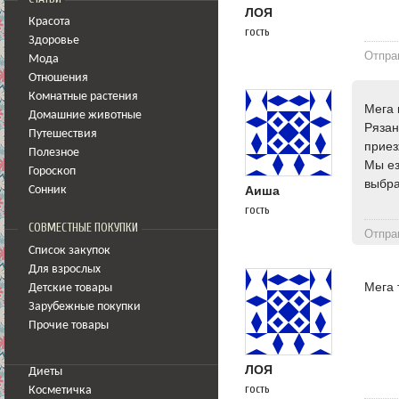
ЛОЯ
Красота
гость
Здоровье
Отпра
Мода
Отношения
Комнатные растения
Мега 
Домашние животные
Рязан
Путешествия
приез
Полезное
Мы ез
Гороскоп
выбра
Аиша
Сонник
гость
СОВМЕСТНЫЕ ПОКУПКИ
Отпра
Список закупок
Для взрослых
Мега 
Детские товары
Зарубежные покупки
Прочие товары
ЛОЯ
Диеты
гость
Косметичка