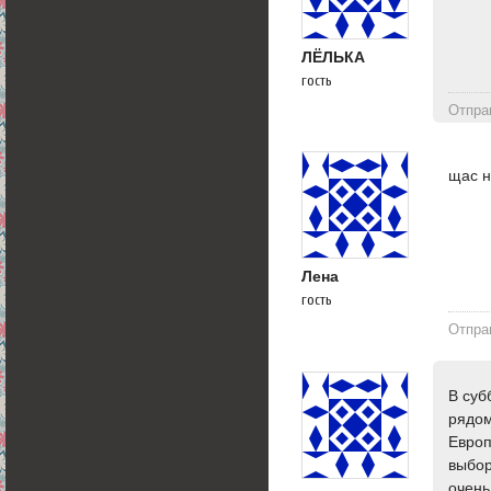
ЛЁЛЬКА
гость
Отпра
щас н
Лена
гость
Отпра
В суб
рядом
Европ
выбор
очень