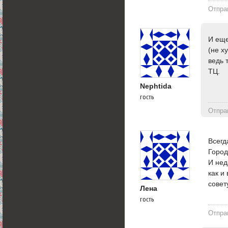
Отпра
И еще
(не х
ведь 
ТЦ.
Nephtida
гость
Отпра
Всегд
Город
И нед
как и
совет
Лена
гость
Отпра