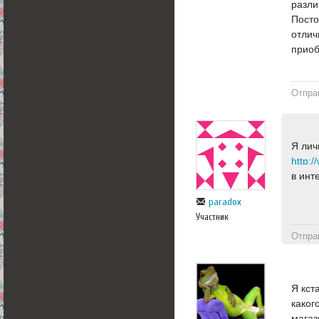
разли
Посто
отлич
приоб
Отпра
Я лич
http:/
в инт
paradox
Участник
Отпра
Я кст
каког
магаз