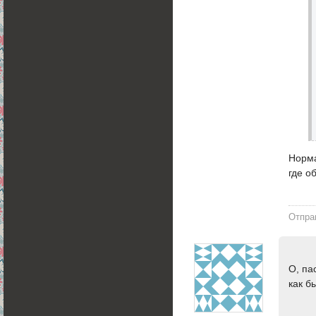
Норма
где о
Отпра
О, па
как б