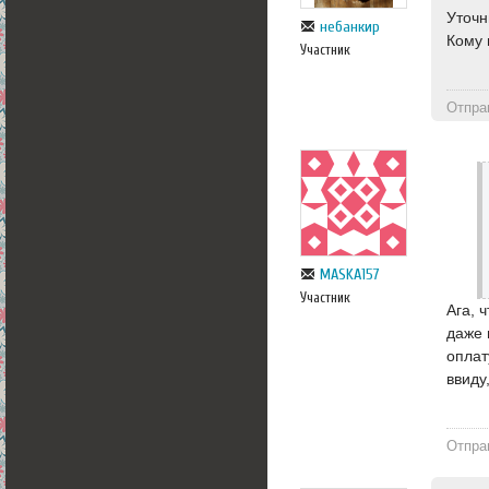
Уточн
небанкир
Кому 
Участник
Отпра
MASKA157
Участник
Ага, 
даже 
оплат
ввиду
Отпра