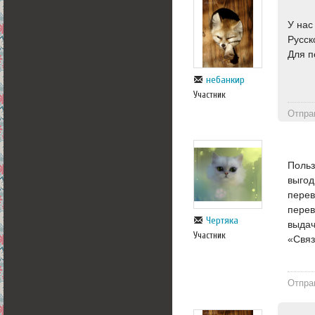
У нас
Русск
Для п
небанкир
Участник
Отпра
Поль
выгод
перев
перев
Чертяка
выдач
Участник
«Связ
Отпра