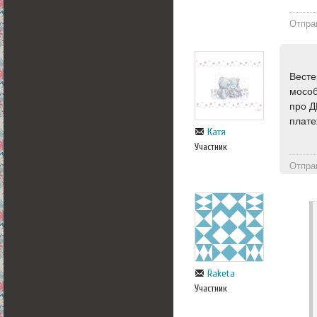
Отпра
Весте
мособ
про Д
плате
Катя
Участник
Отпра
Raketa
Участник