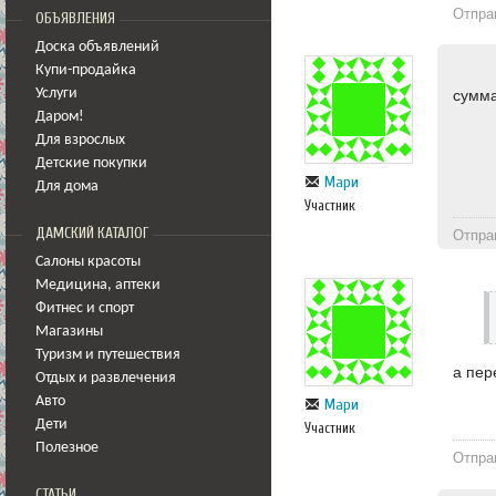
Отпра
ОБЪЯВЛЕНИЯ
Доска объявлений
Купи-продайка
Услуги
сумма
Даром!
Для взрослых
Детские покупки
Мари
Для дома
Участник
ДАМСКИЙ КАТАЛОГ
Отпра
Салоны красоты
Медицина
,
аптеки
Фитнес и спорт
Магазины
Туризм и путешествия
а пер
Отдых и развлечения
Авто
Мари
Дети
Участник
Полезное
Отпра
СТАТЬИ