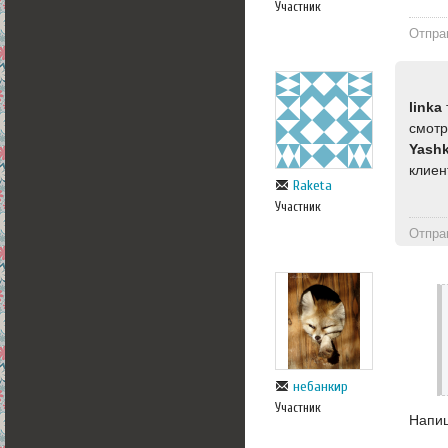
Участник
Отпра
linka
смот
Yash
клиен
Raketa
Участник
Отпра
небанкир
Участник
Напиш