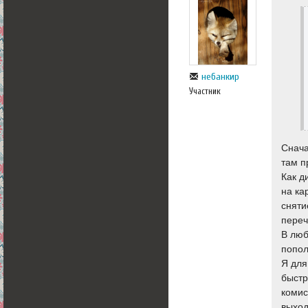
небанкир
Участник
Снача
там п
Как д
на ка
сняти
переч
В люб
попол
Я для
быстр
комис
выход