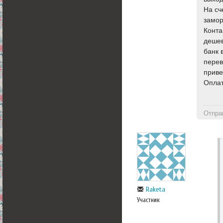
На сч
замор
Конта
дешев
банк 
перев
приве
Оплат
Отпра
Raketa
Участник