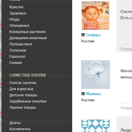
Красота
Систе
Здоровье
Есть 
Мода
Отношения
Комнатные растения
Глафира
Домашние животные
Участник
Путешествия
Отпра
Полезное
Гороскоп
Сонник
Мигом
СОВМЕСТНЫЕ ПОКУПКИ
меньш
Список закупок
Для взрослых
Малинка
Детские товары
Участник
Зарубежные покупки
Прочие товары
Отпра
Диеты
Косметичка
Люди,