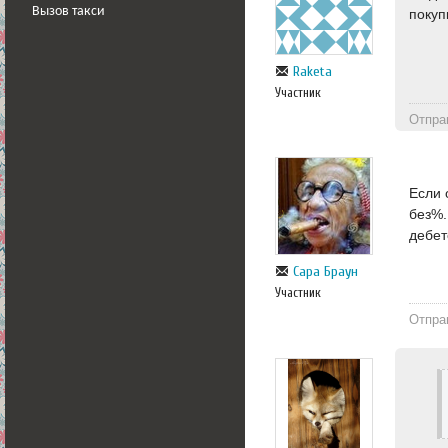
Вызов такси
покуп
Raketa
Участник
Отпра
Если 
без%.
дебет
Сара Браун
Участник
Отпра