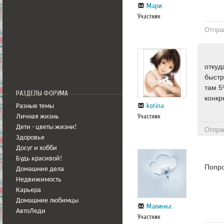
Мари
Участник
Отпра
откуд
быстр
там 5
РАЗДЕЛЫ ФОРУМА
конкр
kotina
Разные темы
Участник
Личная жизнь
Дети - цветы жизни!
Отпра
Здоровье
Досуг и хобби
Будь красивой!
Попро
Домашние дела
Недвижимость
Карьера
Домашние любимцы
Малинка
АвтоЛеди
Участник