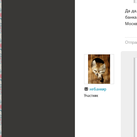
Да да
банка
Москв
Отпра
небанкир
Участник