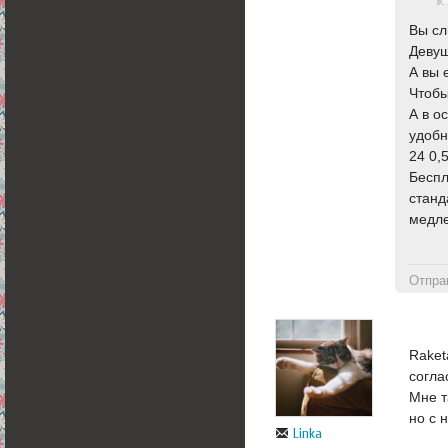
Вы сл
Девуш
А вы 
Чтобы
А в о
удобн
24 0,
Беспл
станд
медле
Отпра
Raket
согла
Мне т
но с 
Linka