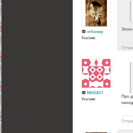
Этого
небанкир
Участник
Отпра
MASKA157
Про д
Участник
наход
Отпра