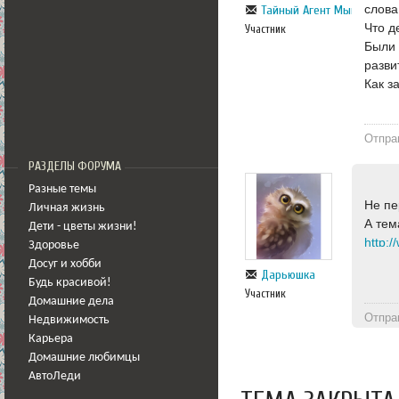
слова
Тайный Агент Мышка...
Что д
Участник
Были 
разви
Как з
Отпра
РАЗДЕЛЫ ФОРУМА
Разные темы
Не пе
Личная жизнь
А тем
Дети - цветы жизни!
Здоровье
Досуг и хобби
Дарьюшка
Будь красивой!
Участник
Домашние дела
Отпра
Недвижимость
Карьера
Домашние любимцы
АвтоЛеди