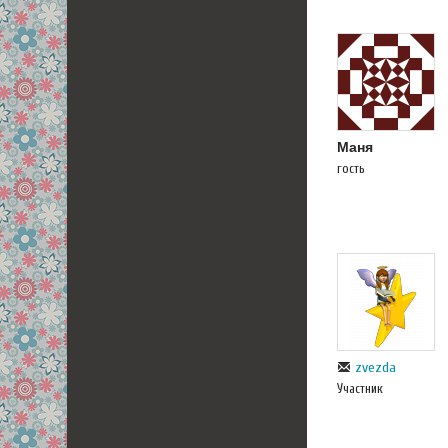
Маня
гость
zvezda
Участник