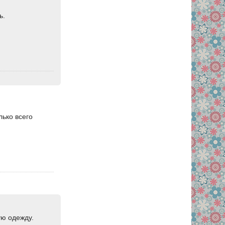
ь.
лько всего
ую одежду.