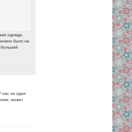
ская одежда,
 можно было на
с большей
У нас ни одни
нские, может