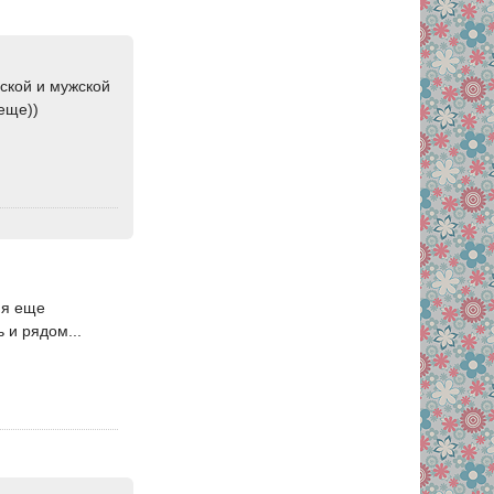
ской и мужской
 еще))
, я еще
 и рядом...