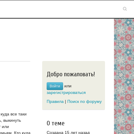
Добро пожаловать!
или
Войти
зарегистрироваться
Правила
|
Поиск по форуму
куда все таки
, выкинуть
О теме
т или
Создана 15 лет назад
мьям. Кто куда