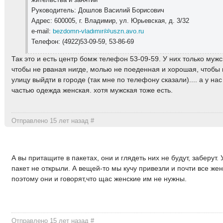
Руководитель: Дошлов Василий Борисович
Адрес: 600005, г. Владимир, ул. Юрьевская, д. 3/32
e-mail:
bezdomn-vladimir@uszn.avo.ru
Телефон: (4922)53-09-59, 53-86-69
Так это и есть центр бомж телефон 53-09-59. У них только муж
чтобы не рваная нигде, молью не поеденная и хорошая, чтобы
улицу выйдти в городе (так мне по телефону сказали).... а у на
частью одежда женская. хотя мужская тоже есть.
Отправлено 15 лет назад
#
А вы притащите в пакетах, они и глядеть них не будут, заберут. 
пакет не открыли. А вещей-то мы кучу привезли и почти все же
поэтому они и говорят,что щас женские им не нужны.
Отправлено 15 лет назад
#