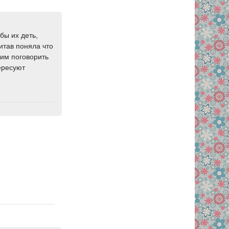
бы их деть,
итав поняла что
ним поговорить
ересуют