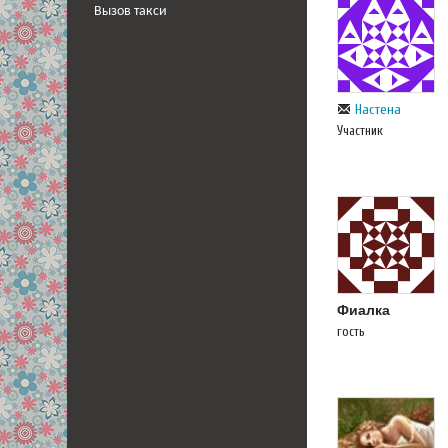
Вызов такси
Настена
Участник
Фиалка
гость