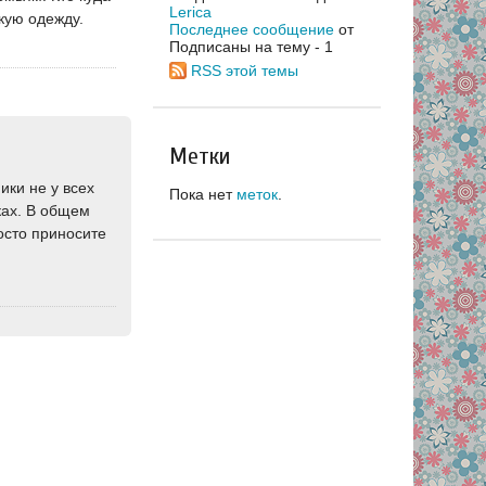
Lerica
кую одежду.
Последнее сообщение
от
Подписаны на тему - 1
RSS этой темы
Метки
ики не у всех
Пока нет
меток
.
ках. В общем
осто приносите