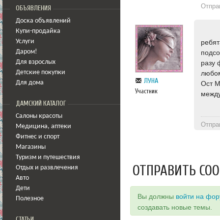
Отпра
ОБЪЯВЛЕНИЯ
Доска объявлений
Купи-продайка
Услуги
ребят
Даром!
подсо
Для взрослых
разу 
Детские покупки
любом
ЛУНА
Для дома
Ост М
Участник
между
ДАМСКИЙ КАТАЛОГ
Салоны красоты
Отпра
Медицина
,
аптеки
Фитнес и спорт
Магазины
Туризм и путешествия
ОТПРАВИТЬ СО
Отдых и развлечения
Авто
Дети
Вы должны
войти на фо
Полезное
создавать новые темы.
СТАТЬИ