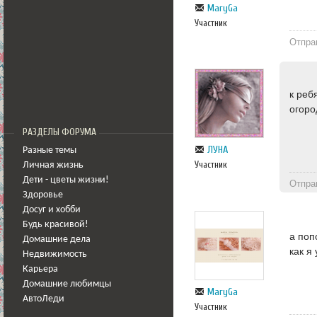
MaryGa
Участник
Отпра
к реб
огоро
РАЗДЕЛЫ ФОРУМА
ЛУНА
Разные темы
Участник
Личная жизнь
Дети - цветы жизни!
Отпра
Здоровье
Досуг и хобби
Будь красивой!
а поп
Домашние дела
как я
Недвижимость
Карьера
Домашние любимцы
MaryGa
АвтоЛеди
Участник