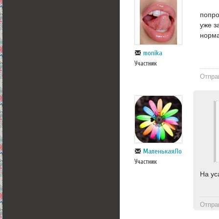
попро
уже з
норма
monika
Участник
Отпра
МаленькаяЛо
Участник
На ус
Отпра