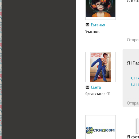
А в э
Евгенья
Участник
Отпра
Я IPa
СП 
СП 
Света
Организатор СП
Отпра
Я фот