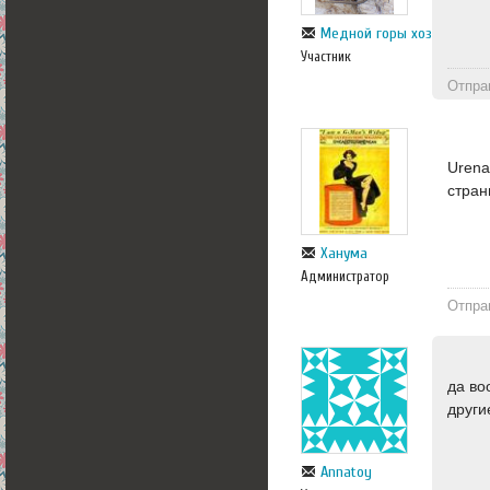
Медной горы хозяйка
Участник
Отпра
Urena
стран
Ханума
Администратор
Отпра
да во
други
Annatoy