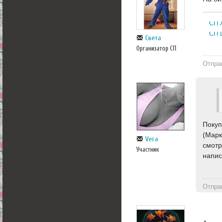
СП 
СП 
Света
Организатор СП
Отпра
Покуп
(Марк
Vera
смотр
Участник
напис
Отпра