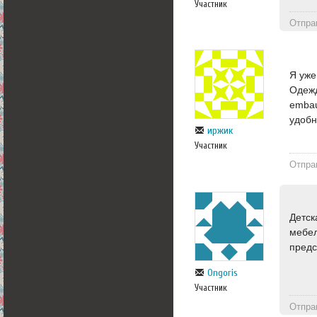
Участник
Отпра
Я уже
Одежд
embau
удобн
иржик
Участник
Отпра
Детск
мебел
предс
Ongoris
Участник
Отпра