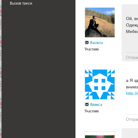
Вызов такси
Ой, в
Одежд
Мебел
Васюта
Участник
Отпра
а Я з
внима
http:
Клякса
Участник
Отпра