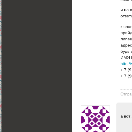
и на 
ответ
к сло
прийд
липец
адрес
будьт
ИМЯ 
http:
+ 7 (
+ 7 (
Отпра
а вот