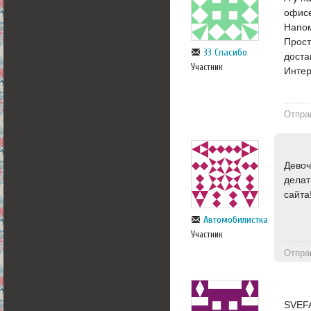
офисе
Напом
Прост
33 Спасибо
доста
Участник
Интер
Отпра
Девоч
делат
сайта
Автомобилистка
Участник
Отпра
SVEFA