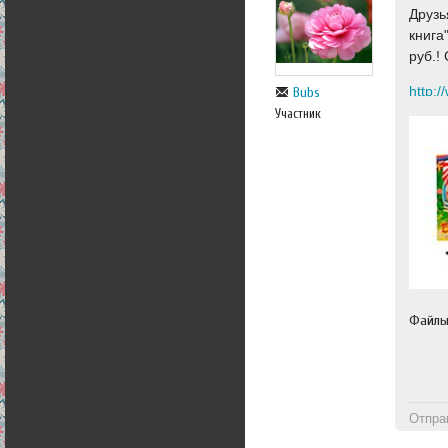
Друзь
книга
руб.!
http:
Bubs
Участник
Файл
Отпра