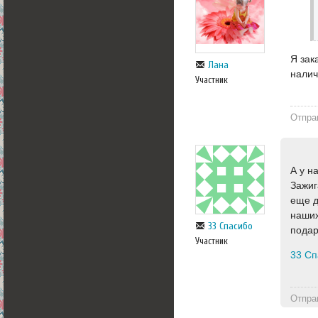
Я зак
Лана
налич
Участник
Отпра
А у н
Зажиг
еще д
наших
33 Спасибо
подар
Участник
33 Сп
Отпра