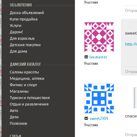
Участник
ОБЪЯВЛЕНИЯ
Отпра
Доска объявлений
Купи-продайка
Услуги
Даром!
sweet
Для взрослых
http:/
Детские покупки
Для дома
lav.master
Участник
ДАМСКИЙ КАТАЛОГ
Отпра
Салоны красоты
Медицина
,
аптеки
Фитнес и спорт
Магазины
Туризм и путешествия
Отдых и развлечения
Авто
спаси
Дети
sweet2309
Полезное
Участник
Отпра
СТАТЬИ