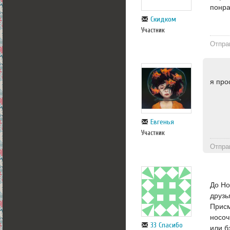
понра
Скидком
Участник
Отпра
я про
Евгенья
Участник
Отпра
До Но
друзь
Присм
носоч
33 Спасибо
или б