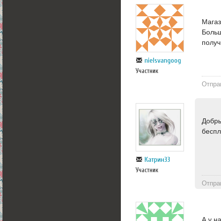
Магаз
Больш
получ
nielsvangoog
Участник
Отпра
Добры
беспл
Катрин33
Участник
Отпра
А у н