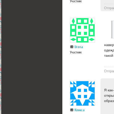
Участник
Отпра
навер
Urena
одежд
Участник
такой
Отпра
Я как
откры
образ
Клякса