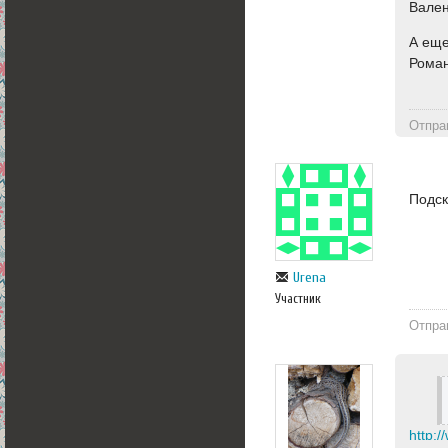
Вален
А еще
Роман
Отпра
Подск
Urena
Участник
Отпра
http:/