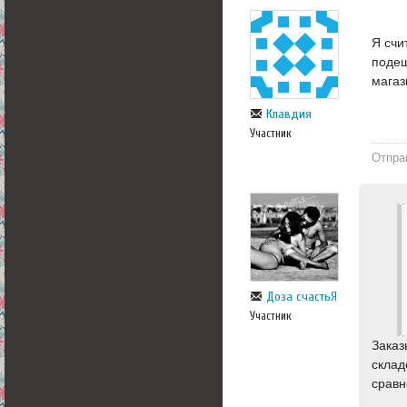
Я счи
подеш
магаз
Клавдия
Участник
Отпра
Доза счастьЯ
Участник
Заказ
склад
сравн