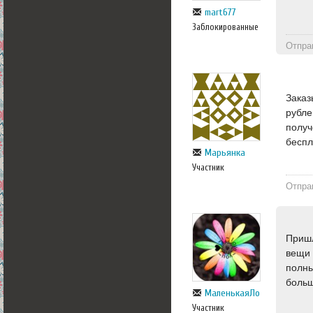
mart677
Заблокированные
Отпра
Заказ
рубле
получ
беспл
Марьянка
Участник
Отпра
Пришл
вещи 
полны
больш
МаленькаяЛо
Участник