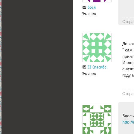
бося
Участник
Отпра
До ко
" сам
прият
И еще
33 Спасибо
снизи
Участник
году 
Отпра
Здесь
http:/