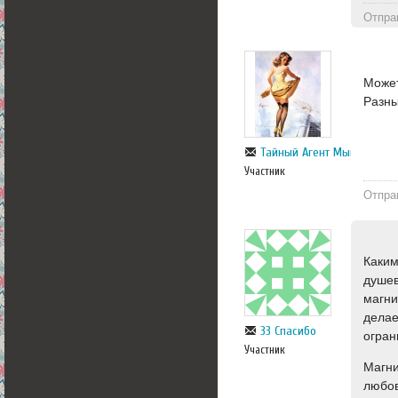
Отпра
Может
Разны
Тайный Агент Мышка...
Участник
Отпра
Каким
душев
магни
делае
33 Спасибо
огран
Участник
Магни
любов