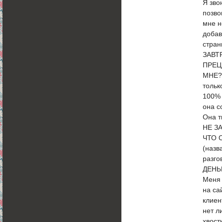
Я зво
позво
мне н
добав
стран
ЗАВТ
ПРЕЦ
МНЕ??
тольк
100% 
она с
Она 
НЕ З
ЧТО 
(наз
разго
ДЕНЬГ
Меня 
на са
клиен
нет л
хвост