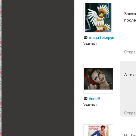
Зака
после
птица Говорун
Участник
Отпра
А тех
Ann09
Участник
Отпра
На би