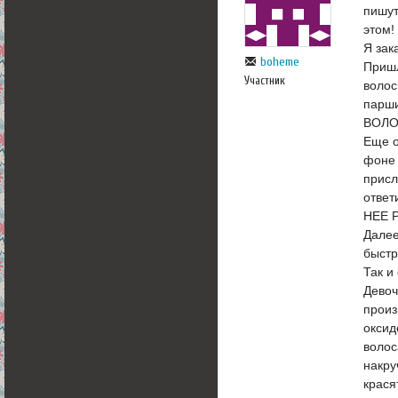
пишут
этом!
Я зак
boheme
Пришл
Участник
волос
парши
ВОЛО
Еще о
фоне 
присл
отве
НЕЕ 
Далее
быстр
Так и
Девоч
произ
оксид
волос
накру
крася