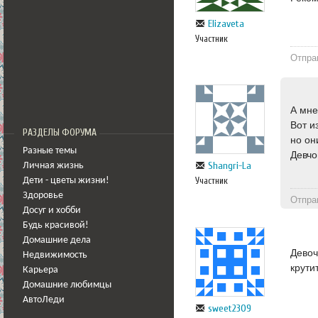
Elizaveta
Участник
Отпра
А мне
Вот и
РАЗДЕЛЫ ФОРУМА
но он
Разные темы
Девчо
Shangri-La
Личная жизнь
Участник
Дети - цветы жизни!
Здоровье
Отпра
Досуг и хобби
Будь красивой!
Домашние дела
Девоч
Недвижимость
крути
Карьера
Домашние любимцы
АвтоЛеди
sweet2309