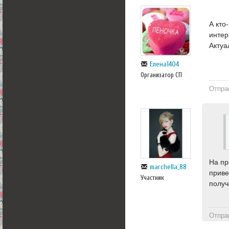
А кто
интер
Актуа
Елена1404
Организатор СП
Отпра
На пр
marchella_88
приве
Участник
получ
Отпра