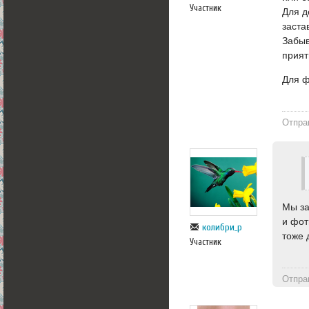
Участник
Для д
заста
Забыв
прият
Для ф
Отпра
Мы за
и фот
колибри_р
тоже 
Участник
Отпра