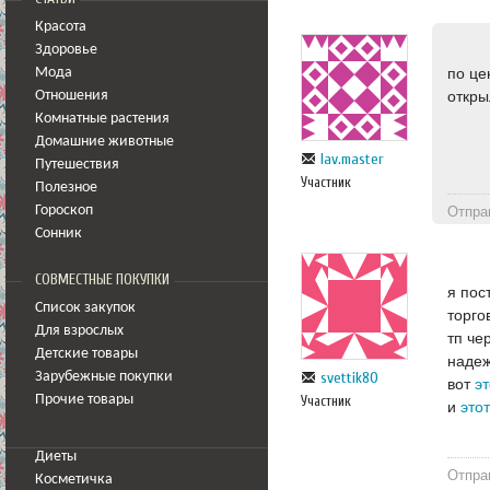
Красота
Здоровье
по це
Мода
откры
Отношения
Комнатные растения
Домашние животные
lav.master
Путешествия
Участник
Полезное
Отпра
Гороскоп
Сонник
СОВМЕСТНЫЕ ПОКУПКИ
я пос
Список закупок
торго
Для взрослых
тп че
Детские товары
надеж
svettik80
Зарубежные покупки
вот
эт
Прочие товары
Участник
и
это
Диеты
Отпра
Косметичка