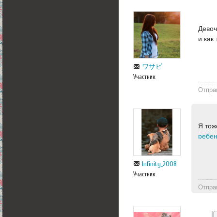
Девоч
и как
ワサビ
Участник
Отпра
Я тож
ребен
Infinity_2008
Участник
Отпра