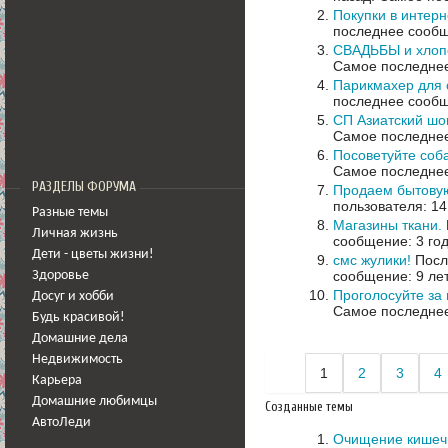
Покупки в интерн
последнее сообщ
СВАДЬБЫ и хлоп
Самое последнее
Парикмахер для 
последнее сообщ
СП Азиатский шоп
Самое последнее
Посоветуйте соба
Самое последнее
РАЗДЕЛЫ ФОРУМА
Продаем бытову
пользователя: 14
Разные темы
Магазины ткани.
Личная жизнь
сообщение: 3 го
Дети - цветы жизни!
смс жулики!
Посл
сообщение: 9 ле
Здоровье
Проголосуйте за 
Досуг и хобби
Самое последнее
Будь красивой!
Домашние дела
Недвижимость
1
2
3
4
Карьера
Домашние любимцы
Созданные темы
АвтоЛеди
Очищение кишеч