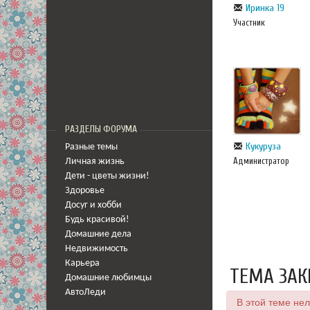
Иринка 19
Участник
РАЗДЕЛЫ ФОРУМА
Кукуруза
Разные темы
Администратор
Личная жизнь
Дети - цветы жизни!
Здоровье
Досуг и хобби
Будь красивой!
Домашние дела
Недвижимость
Карьера
ТЕМА ЗАК
Домашние любимцы
АвтоЛеди
В этой теме не