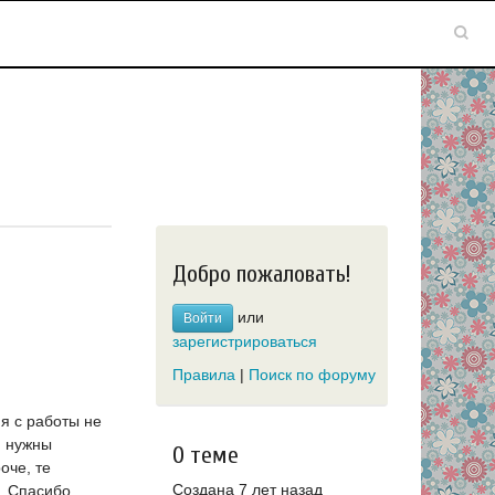
Добро пожаловать!
или
Войти
зарегистрироваться
Правила
|
Поиск по форуму
я с работы не
, нужны
О теме
оче, те
Создана 7 лет назад
о. Спасибо