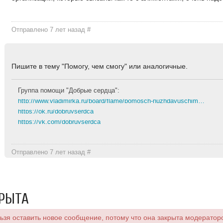
Отправлено 7 лет назад
#
Пишите в тему "Помогу, чем смогу" или аналогичные.
Группа помощи "Добрые сердца":
http://www.vladimirka.ru/board/flame/pomosch-nuzhdayuschimsya-1/page/28
https://ok.ru/dobruyserdca
https://vk.com/dobruyserdca
Отправлено 7 лет назад
#
РЫТА
льзя оставить новое сообщение, потому что она закрыта модератор