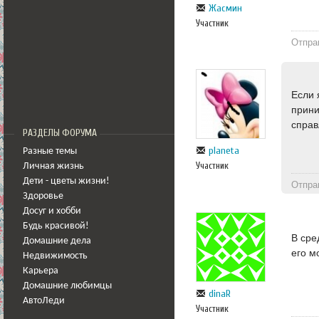
Жасмин
Участник
Отпра
Если 
прини
справ
РАЗДЕЛЫ ФОРУМА
planeta
Разные темы
Участник
Личная жизнь
Дети - цветы жизни!
Отпра
Здоровье
Досуг и хобби
Будь красивой!
В сре
Домашние дела
его м
Недвижимость
Карьера
Домашние любимцы
dinaR
АвтоЛеди
Участник