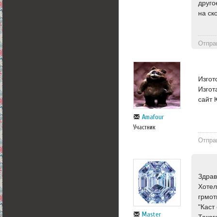
друго
на ск
Отпра
Изгот
Изгот
сайт 
Amafour
Участник
Отпра
Здрав
Хотел
грмот
"Каст
Master
Таког