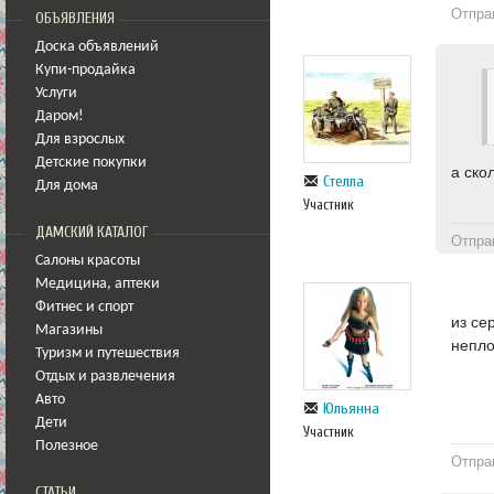
Отпра
ОБЪЯВЛЕНИЯ
Доска объявлений
Купи-продайка
Услуги
Даром!
Для взрослых
Детские покупки
а ско
Стелла
Для дома
Участник
ДАМСКИЙ КАТАЛОГ
Отпра
Салоны красоты
Медицина
,
аптеки
Фитнес и спорт
из се
Магазины
непло
Туризм и путешествия
Отдых и развлечения
Авто
Юльянна
Дети
Участник
Полезное
Отпра
СТАТЬИ