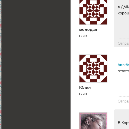
в ДММ
хорош
молодая
гость
Отпра
http:/
ответ
Юлия
гость
Отпра
В Кор