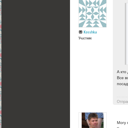
Kosshka
Участник
А кто
Все в
посад
Отпра
Могу 