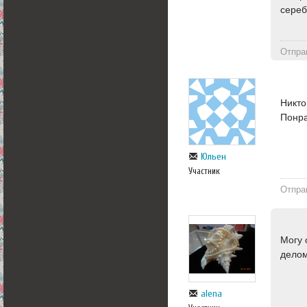
сереб
Отпра
Никто
Понра
Юльен
Участник
Отпра
Могу 
делом
alena