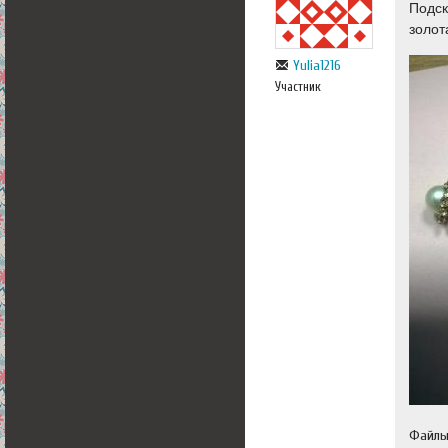
Подск
золот
Yulia1216
Участник
Файл