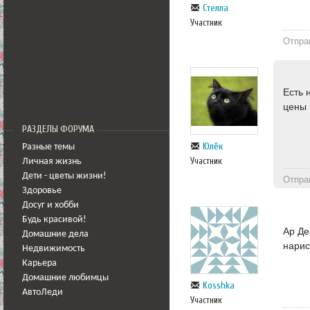
Стелла
Участник
Отпра
Есть 
цены 
РАЗДЕЛЫ ФОРУМА
Юлёк
Разные темы
Участник
Личная жизнь
Дети - цветы жизни!
Отпра
Здоровье
Досуг и хобби
Будь красивой!
Ар Де
Домашние дела
нарис
Недвижимость
Карьера
Домашние любимцы
Kosshka
АвтоЛеди
Участник