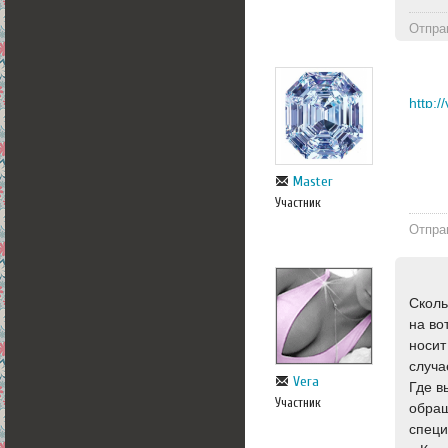
Отпра
http:
Master
Участник
Отпра
Сколь
на во
носит
случа
Vera
Где в
Участник
обращ
специ