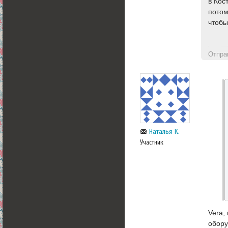
в Кос
потом
чтобы
Отпра
Наталья К.
Участник
Vera,
обору