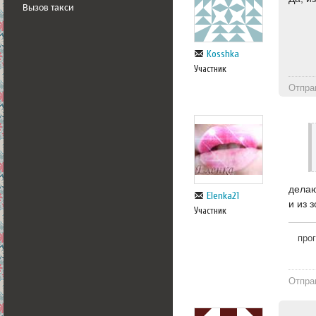
Вызов такси
Kosshka
Участник
Отпра
делаю
Elenka21
и из 
Участник
про
Отпра