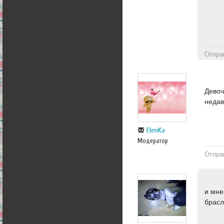
Отпра
Девоч
недав
ElenKa
Модератор
Отпра
и мне
брасл