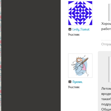
Хорош
работ
Ledy_Tiamat
Участник
Отпра
Пухлик.
Участник
Летом
вроде
такая
подру
Общит