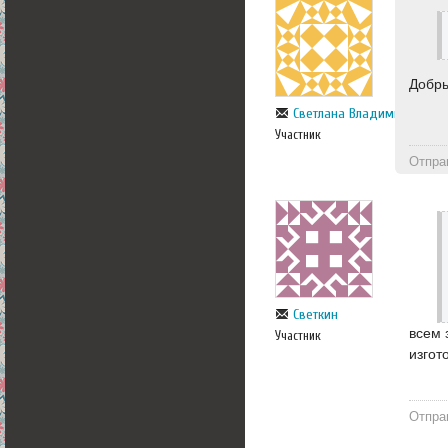
Добры
Светлана Владимирова
Участник
Отпра
Светкин
всем 
Участник
изгот
Отпра