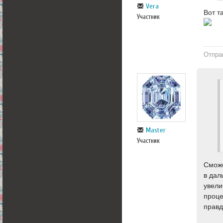
Vera
Вот т
Участник
Отпра
Master
Участник
Сможе
в дал
увели
проце
правд