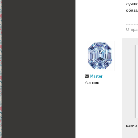
лучше
обяза
Отпра
Master
Участник
какие