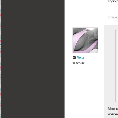
Нужно
Отпра
Vera
Участник
Мне к
новое