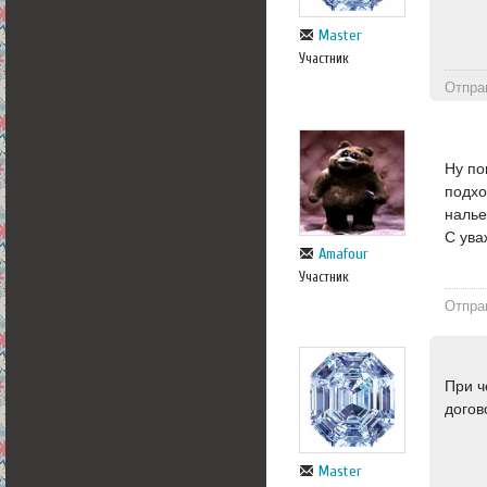
Master
Участник
Отпра
Ну по
подхо
наль
С ува
Amafour
Участник
Отпра
При ч
догов
Master