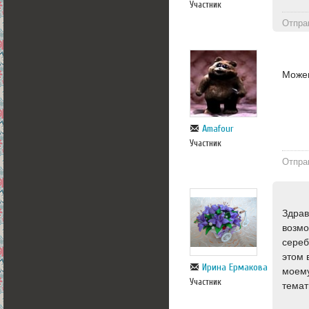
Участник
Отпра
Можем
Amafour
Участник
Отпра
Здрав
возмо
сереб
этом 
Ирина Ермакова
моему
Участник
темат