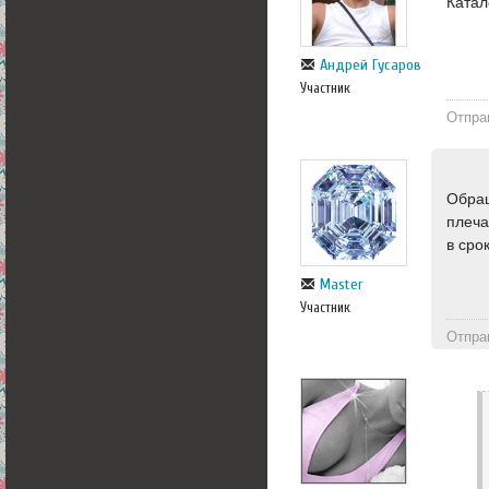
Катал
Андрей Гусаров
Участник
Отпра
Обращ
плеча
в сро
Master
Участник
Отпра