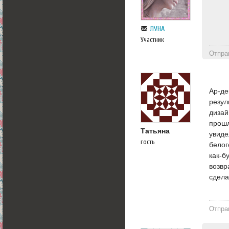
ЛУНА
Участник
Отпра
Ар-де
резул
дизай
прошл
Татьяна
увиде
гость
белог
как-б
возвр
сдела
Отпра