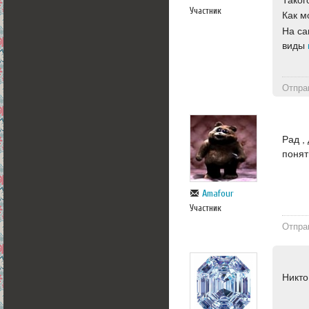
Участник
Как м
На са
виды
Отпра
Рад ,
понят
Amafour
Участник
Отпра
Никто