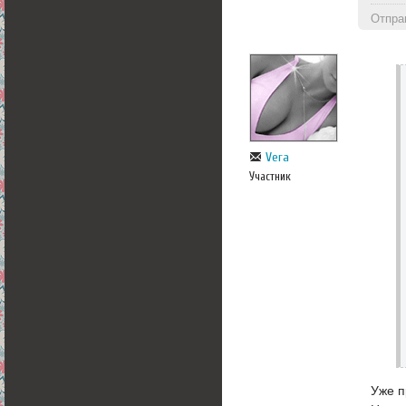
Отпра
Vera
Участник
Уже п