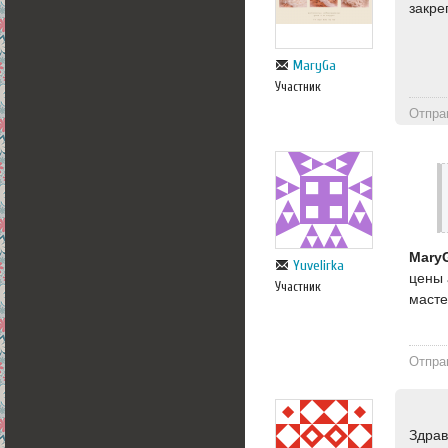
закре
MaryGa
Участник
Отпра
Mary
Yuvelirka
цены 
Участник
масте
Отпра
Здрав