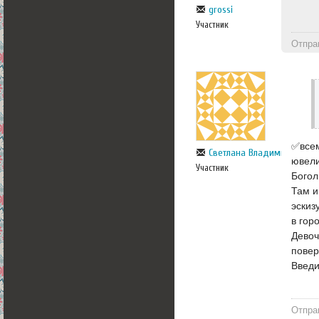
grossi
Участник
Отпра
✅всем
Светлана Владимирова
ювели
Участник
Богол
Там и
эскиз
в гор
Девоч
повер
Введи
Отпра