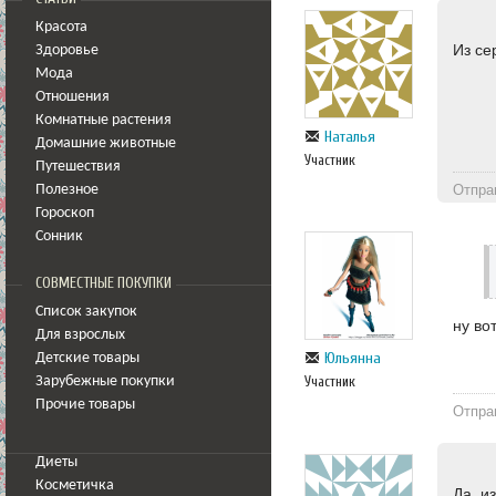
Красота
Из се
Здоровье
Мода
Отношения
Комнатные растения
Наталья
Домашние животные
Участник
Путешествия
Отпра
Полезное
Гороскоп
Сонник
СОВМЕСТНЫЕ ПОКУПКИ
Список закупок
ну во
Для взрослых
Юльянна
Детские товары
Участник
Зарубежные покупки
Прочие товары
Отпра
Диеты
Косметичка
Да, и