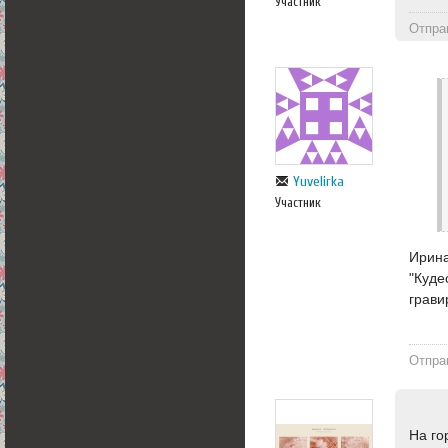
Участник
Отпра
Yuvelirka
Участник
Ирина
"Куде
грави
Отпра
На го