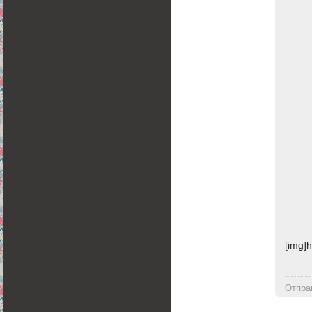
[img]h
Отпра