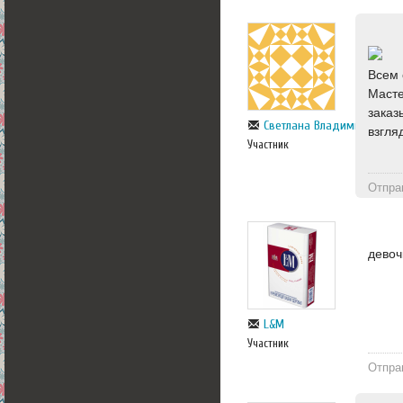
Всем 
Масте
заказ
Светлана Владимирова
взгля
Участник
Отпра
девоч
L&M
Участник
Отпра