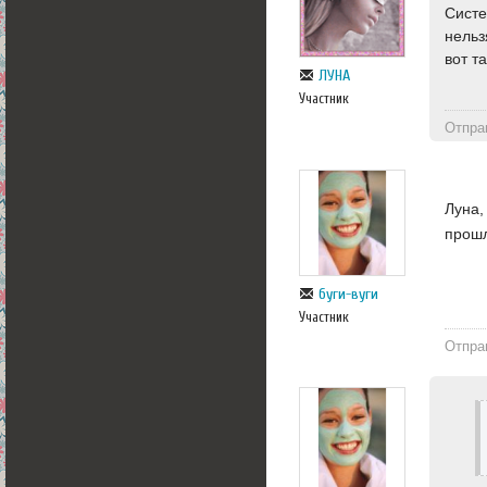
Систе
нельз
вот т
ЛУНА
Участник
Отпра
Луна,
прошл
буги-вуги
Участник
Отпра