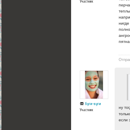
Участник
перча
теплы
напри
нигде
полно
ангро
пятна
Отпра
буги-вуги
ну то
Участник
тольк
если 