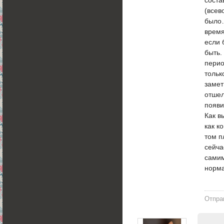
(всев
было…
время
если 
быть.
перио
тольк
замет
отшел
появи
Как в
как к
том п
сейча
самим
норма
Отпра