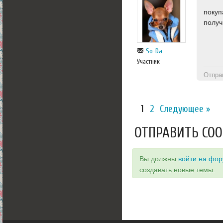
покуп
получ
So-Da
Участник
Отпра
1
2
Следующее »
ОТПРАВИТЬ СО
Вы должны
войти на фо
создавать новые темы.