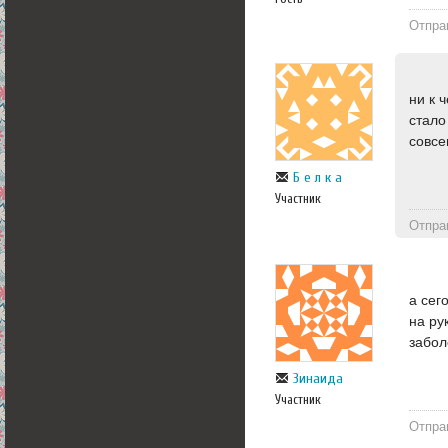
Отпра
ни к 
стало
совсе
Б е л к а
Участник
Отпра
а сег
на ру
забол
Зинаида
Участник
Отпра