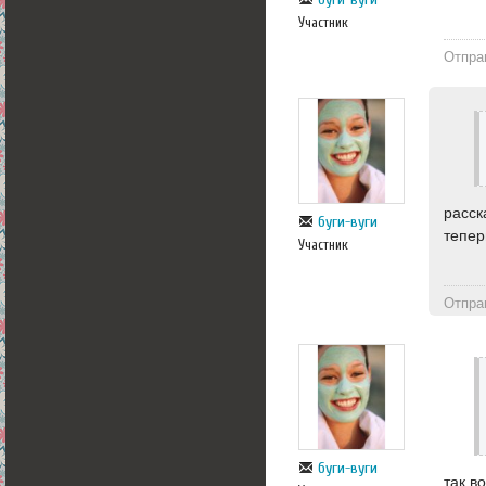
Участник
Отпра
расск
буги-вуги
тепер
Участник
Отпра
буги-вуги
так в