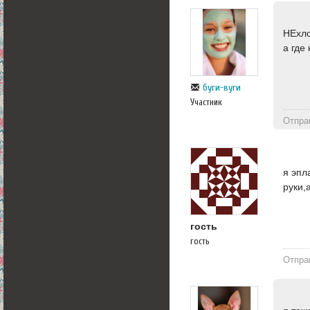
НЕхло
а где
буги-вуги
Участник
Отпра
я эпл
руки,
гость
гость
Отпра