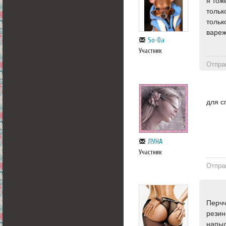
я тож
тольк
тольк
вареж
So-Da
Участник
Отпра
для с
ЛУНА
Участник
Отпра
Перчч
резин
напы