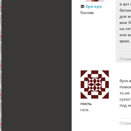
я вот
буги-вуги
бепан
Участник
для м
мне б
на пя
или м
крем,
Отпра
буги-
помож
то,не
сухос
гость
под н
гость
Отпра