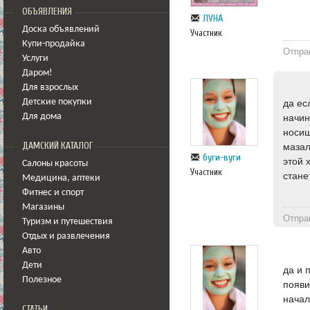
ОБЪЯВЛЕНИЯ
ЛУНА
Доска объявлений
Участник
Купи-продайка
Отпра
Услуги
Даром!
Для взрослых
да ес
Детские покупки
начин
Для дома
носиш
ДАМСКИЙ КАТАЛОГ
мазал
буги-вуги
этой 
Салоны красоты
Участник
стане
Медицина
,
аптеки
Фитнес и спорт
Магазины
Отпра
Туризм и путешествия
Отдых и развлечения
Авто
Дети
да и 
Полезное
появи
начал
СТАТЬИ