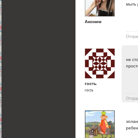
мыть 
Аноним
Отпра
не ст
прост
гость
гость
Отпра
эплан
ребен