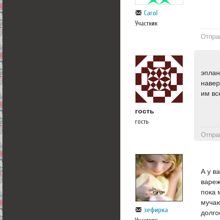
Carol
Участник
Отпра
эплан
навер
им вс
гость
гость
Отпра
А у в
вареж
пока 
мучаю
зефирка
долго