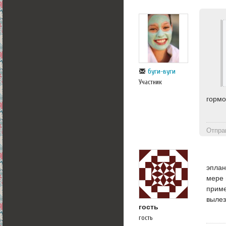
буги-вуги
Участник
гормо
Отпра
эплан
мере 
приме
вылез
гость
гость