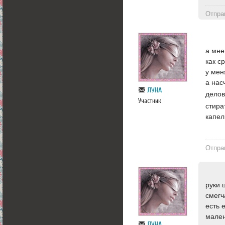
Отпра
а мне
как с
у мен
а нас
ЛУНА
делов
Участник
стира
капел
Отпра
руки 
смегч
есть 
мален
ЛУНА