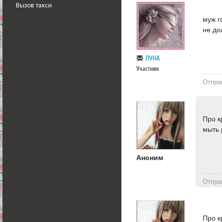
Вызов такси
муж г
не до
ЛУНА
Участник
Отпра
Про к
мыть 
Аноним
Отпра
Про к