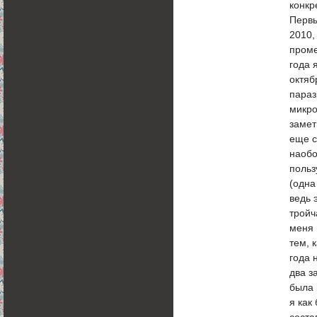
конкр
Первы
2010,
проме
года 
октяб
параз
микро
замет
еще с
наобо
польз
(одна
ведь 
тройч
меня 
тем, 
года 
два з
была 
я как
соста