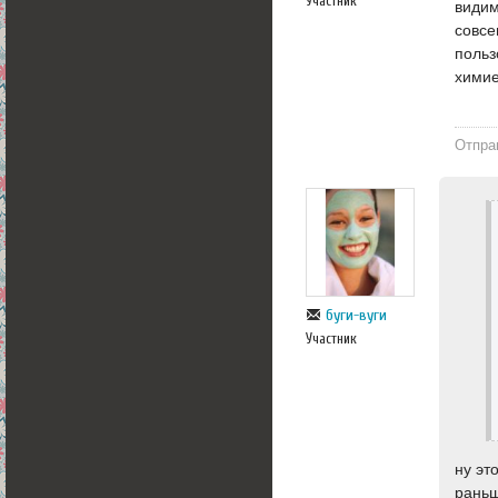
Участник
видим
совсе
польз
химие
Отпра
буги-вуги
Участник
ну эт
раньш