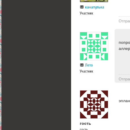
канапулька
Участник
Отпра
попро
аллер
Лето
Участник
Отпра
эпла
гость
гость