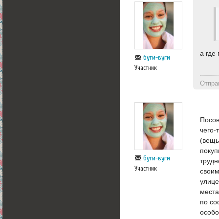
а где
буги-вуги
Участник
Отпра
Посов
чего-
(вещь
покуп
буги-вуги
трудн
Участник
своим
улице
места
по со
особо