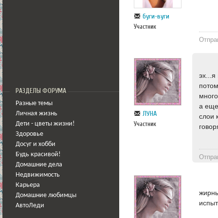
буги-вуги
Участник
Отпра
эх...
потом
РАЗДЕЛЫ ФОРУМА
мног
Разные темы
а еще
ЛУНА
Личная жизнь
слои 
Участник
Дети - цветы жизни!
говор
Здоровье
Досуг и хобби
Будь красивой!
Отпра
Домашние дела
Недвижимость
Карьера
жирны
Домашние любимцы
испыт
АвтоЛеди