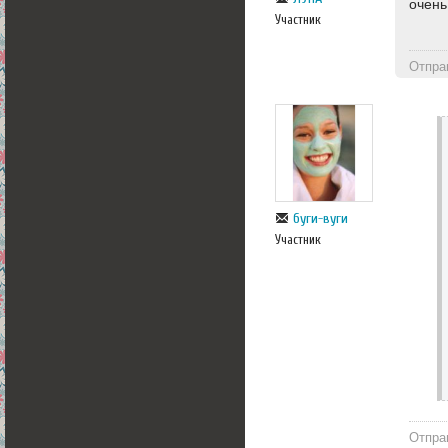
очень
Участник
Отпра
буги-вуги
Участник
Отпра