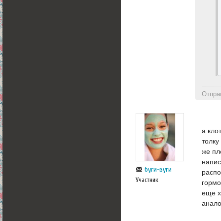
Отпра
а кло
толку
же пл
напис
буги-вуги
распо
Участник
гормо
еще х
анало