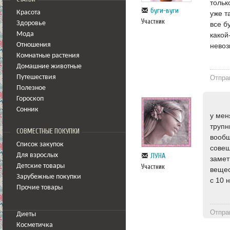
тольк
буги-вуги
уже т
Красота
Участник
все б
Здоровье
какой
Мода
нево
Отношения
Комнатные растения
Домашние животные
Отпра
Путешествия
Полезное
Гороскоп
Сонник
у мен
трупн
СОВМЕСТНЫЕ ПОКУПКИ
вообщ
Список закупок
совещ
ЛУНА
Для взрослых
замет
Детские товары
Участник
вещес
Зарубежные покупки
с 10 
Прочие товары
Отпра
Диеты
Косметичка