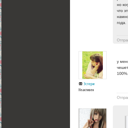
но ко
что э
намно
года.
Отпра
у мен
чешет
100%
Эстери
Неактивен
Отпра