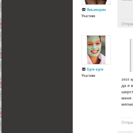
Аквамарин
Участник
Отпра
буги-вуги
Участник
этот 
да я 
шерст
меня 
мягки
Отпра