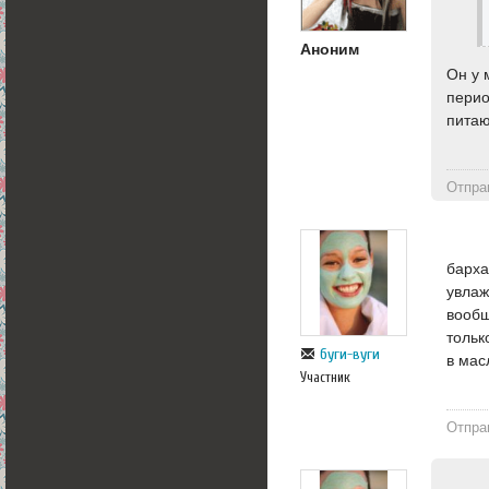
Аноним
Он у 
перио
питаю
Отпра
барха
увлаж
вообщ
тольк
буги-вуги
в мас
Участник
Отпра