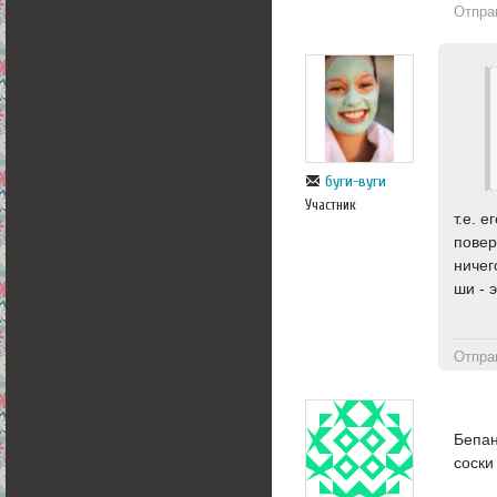
Отпра
буги-вуги
Участник
т.е. 
повер
ничег
ши - 
Отпра
Бепан
соски