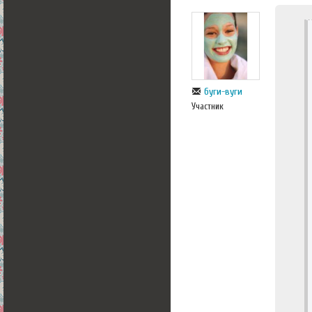
буги-вуги
Участник