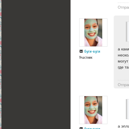
Отпра
а как
буги-вуги
неско
Участник
могут
где т
Отпра
а эпл
буги-вуги