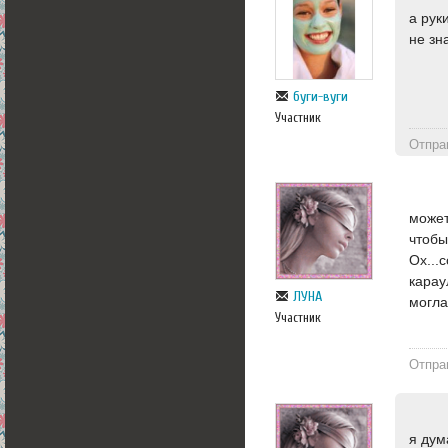
а рук
не зн
буги-вуги
Участник
Отпра
может
чтобы
Ох...
карау
ЛУНА
могла
Участник
Отпра
я дум