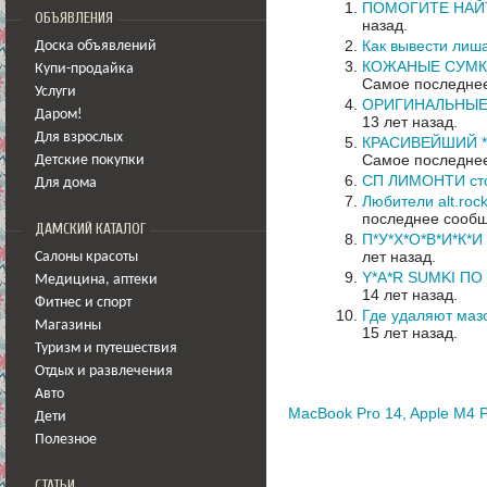
ПОМОГИТЕ НАЙ
ОБЪЯВЛЕНИЯ
назад.
Как вывести лиш
Доска объявлений
КОЖАНЫЕ СУМК
Купи-продайка
Самое последнее
Услуги
ОРИГИНАЛЬНЫЕ П
Даром!
13 лет назад.
Для взрослых
КРАСИВЕЙШИЙ *
Самое последнее
Детские покупки
СП ЛИМОНТИ сто
Для дома
Любители alt.roc
последнее сообщ
ДАМСКИЙ КАТАЛОГ
П*У*Х*О*В*И*К*И 
лет назад.
Салоны красоты
Y*A*R SUMKI П
Медицина
,
аптеки
14 лет назад.
Фитнес и спорт
Где удаляют маз
Магазины
15 лет назад.
Туризм и путешествия
Отдых и развлечения
Авто
MacBook Pro 14, Apple M4 P
Дети
Полезное
СТАТЬИ