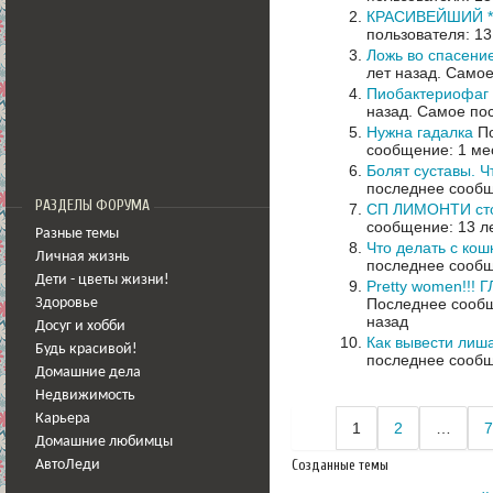
КРАСИВЕЙШИЙ *
пользователя: 13
Ложь во спасени
лет назад.
Самое
Пиобактериофаг
назад.
Самое пос
Нужна гадалка
По
сообщение: 1 ме
Болят суставы. Ч
последнее сообщ
РАЗДЕЛЫ ФОРУМА
СП ЛИМОНТИ сто
сообщение: 13 л
Разные темы
Что делать с ко
Личная жизнь
последнее сообщ
Дети - цветы жизни!
Pretty women!
Последнее сообщ
Здоровье
назад
Досуг и хобби
Как вывести лиш
Будь красивой!
последнее сообщ
Домашние дела
Недвижимость
Карьера
1
2
…
7
Домашние любимцы
Созданные темы
АвтоЛеди