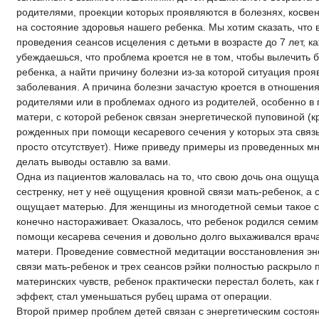
родителями, проекции которых проявляются в болезнях, косв
на состояние здоровья нашего ребенка. Мы хотим сказать, что 
проведения сеансов исцеления с детьми в возрасте до 7 лет, к
убеждаешься, что проблема кроется не в том, чтобы вылечить б
ребенка, а найти причину болезни из-за которой ситуация проя
заболевания. А причина болезни зачастую кроется в отношени
родителями или в проблемах одного из родителей, особенно в
матери, с которой ребенок связан энергетической пуповиной (к
рожденных при помощи кесаревого сечения у которых эта связ
просто отсутствует). Ниже приведу примеры из проведенных мн
делать выводы оставлю за вами.
Одна из пациентов жаловалась на то, что свою дочь она ощуща
сестренку, нет у неё ощущения кровной связи мать-ребенок, а 
ощущает матерью. Для женщины из многодетной семьи такое 
конечно настораживает. Оказалось, что ребенок родился семи
помощи кесарева сечения и довольно долго выхаживался врач
матери. Проведение совместной медитации восстановления эн
связи мать-ребенок и трех сеансов рэйки полностью раскрыло
материнских чувств, ребенок практически перестал болеть, как
эффект, стал уменьшаться рубец шрама от операции.
Второй пример проблем детей связан с энергетическим состоя