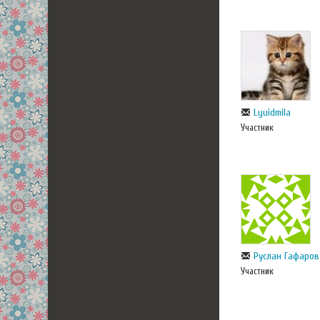
Lyuidmila
Участник
Руслан Гафаров
Участник