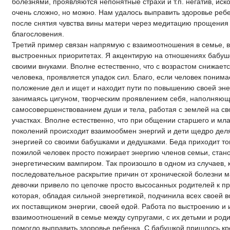
болезнями, проявляются непонятные страхи и т.п. негатив, иск
очень сложно, но можно. Нам удалось выправить здоровье реб
после снятия чувства вины матери через медитацию прощения
благословения.
Третий пример связан напрямую с взаимоотношения в семье, 
выстроенных приоритетах. Я акцентирую на отношениях бабуш
своими внуками. Вполне естественно, что с возрастом снижаетс
человека, проявляется упадок сил. Благо, если человек понима
положение дел и ищет и находит пути по повышению своей эне
занимаясь цигуном, творческим проявлением себя, наполняющ
самосовершенствованием души и тела, работая с землей на с
участках. Вполне естественно, что при общении старшего и мл
поколений происходит взаимообмен энергий и дети щедро дел
энергией со своими бабушками и дедушками. Беда приходит тог
пожилой человек просто пожирает энергию членов семьи, стан
энергетическим вампиром. Так произошло в одном из случаев, 
последовательное раскрытие причин от хронической болезни 
девочки привело по цепочке просто высосанных родителей к п
которая, обладая сильной энергетикой, подчинила всех своей 
их поставщиком энергии, своей едой. Работа по выстроению и
взаимоотношений в семье между супругами, с их детьми и род
помогло выправить здоровье ребенка. С бабушкой пришлось кр