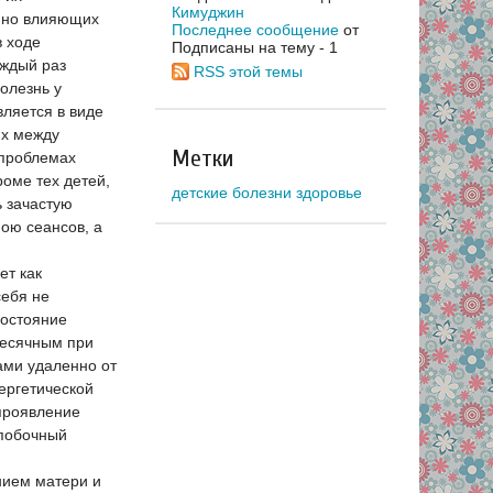
Кимуджин
енно влияющих
Последнее сообщение
от
в ходе
Подписаны на тему - 1
аждый раз
RSS этой темы
олезнь у
вляется в виде
ях между
Метки
 проблемах
роме тех детей,
детские болезни здоровье
ь зачастую
ою сеансов, а
ет как
себя не
состояние
месячным при
ами удаленно от
ергетической
 проявление
 побочный
нием матери и