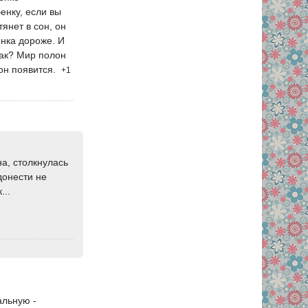
енку, если вы
янет в сон, он
енка дороже. И
Как? Мир полон
он появится.
+1
а, столкнулась
донести не
...
альную -