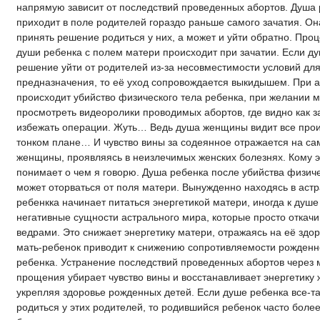
напрямую зависит от последствий проведенных абортов. Душа
приходит в поле родителей гораздо раньше самого зачатия. О
принять решение родиться у них, а может и уйти обратно. Проц
души ребенка с полем матери происходит при зачатии. Если д
решение уйти от родителей из-за несовместимости условий для
предназначения, то её уход сопровождается выкидышем. При 
происходит убийство физического тела ребенка, при желании 
просмотреть видеоролики проводимых абортов, где видно как 
избежать операции. Жуть… Ведь душа женщины видит все про
тонком плане… И чувство вины за содеянное отражается на са
женщины, проявляясь в неизлечимых женских болезнях. Кому эт
понимает о чем я говорю. Душа ребенка после убийства физиче
может оторваться от поля матери. Вынужденно находясь в аст
ребенкка начинает питаться энергетикой матери, иногда к душ
негативные сущности астрального мира, которые просто откач
ведрами. Это снижает энергетику матери, отражаясь на её здор
мать-ребенок приводит к снижению сопротивляемости рожденн
ребенка. Устранение последствий проведенных абортов через
прощения убирает чувство вины и восстанавливает энергетику
укрепляя здоровье рожденных детей. Если душе ребенка все-та
родиться у этих родителей, то родившийся ребенок часто бол