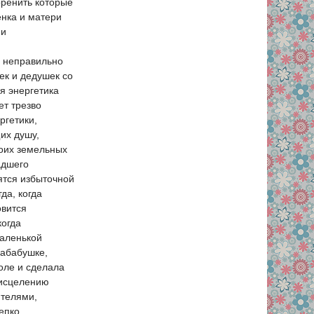
оренить которые
енка и матери
 и
в неправильно
ек и дедушек со
я энергетика
ет трезво
ргетики,
их душу,
воих земельных
адшего
ятся избыточной
да, когда
овится
когда
маленькой
рабабушке,
воле и сделала
 исцелению
ителями,
епко