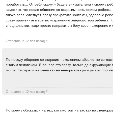
поработать… От себя скажу – будьте внимательны к своему реб
заметите, что после общения со старшим поколением ребенка т
плохо себя чувствует, сразу прекратите контакты, здоровье реб
сразу примените меры по устранению энергопотери ребенка. 
специалистов, надо просто направить к богу свое намерение и 
Отправлено 12 лет назад
#
По поводу общения со старшим поколением абсолютно согласн
с таким человеком. Я поняла это сразу, только до окружающих 
могла. Смотрели на меня как на ненормальную и до сих пор так
Отправлено 12 лет назад
#
По моему обижаться на тех, кто смотрит на вас как на , ненорм