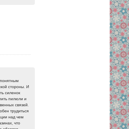
о понятным
кой стороны. И
уть силенок
упить пилюли и
венных связей.
собен трудиться
ации над чем
зинах, что
о абортов,