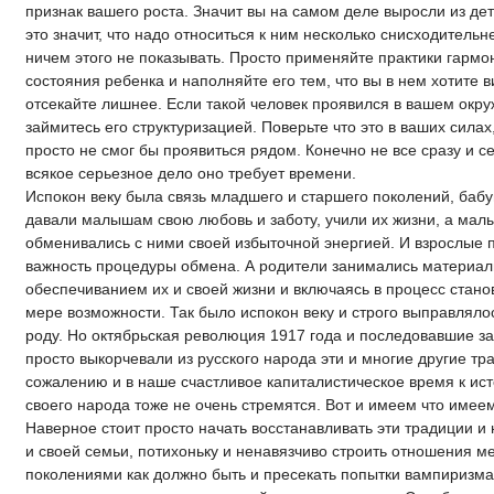
признак вашего роста. Значит вы на самом деле выросли из детс
это значит, что надо относиться к ним несколько снисходительн
ничем этого не показывать. Просто применяйте практики гарм
состояния ребенка и наполняйте его тем, что вы в нем хотите в
отсекайте лишнее. Если такой человек проявился в вашем окру
займитесь его структуризацией. Поверьте что это в ваших силах
просто не смог бы проявиться рядом. Конечно не все сразу и се
всякое серьезное дело оно требует времени.
Испокон веку была связь младшего и старшего поколений, баб
давали малышам свою любовь и заботу, учили их жизни, а ма
обменивались с ними своей избыточной энергией. И взрослые
важность процедуры обмена. А родители занимались материа
обеспечиванием их и своей жизни и включаясь в процесс стано
мере возможности. Так было испокон веку и строго выправляло
роду. Но октябрьская революция 1917 года и последовавшие з
просто выкорчевали из русского народа эти и многие другие тр
сожалению и в наше счастливое капиталистическое время к ис
своего народа тоже не очень стремятся. Вот и имеем что имеем
Наверное стоит просто начать восстанавливать эти традиции и 
и своей семьи, потихоньку и ненавязчиво строить отношения м
поколениями как должно быть и пресекать попытки вампиризма