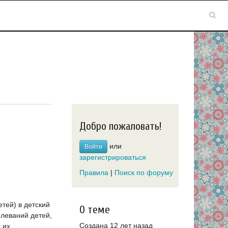
Добро пожаловать!
или
Войти
зарегистрироваться
Правила
|
Поиск по форуму
етей) в детский
О теме
олеваний детей,
Создана 12 лет назад
 их