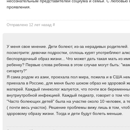
несознательным представителей социума и семьи. С любовью в
проявления.
Отправлено 12 лет назад
#
У меня свое мнение. Дети болеют, из-за нерадивых родителей.
посмотрите: девочки подростки, сплошь курят употребляют алко
беспорядочный образ жизни... Что может дать такая мать из и
ребенку? Первые слова ребенка в этом случае могут быть: "ма
сигарету?"
Я сама родом из азии, проехала пол мира, пожила и в США немн
приехала в Россию, для меня было шоком образ не здоровой 
матерей. Каждый гинеколог жалуется, что почти все беременны
внутриутробной инфекцией. Каждый педиатр, говорит о том что
"Часто болеющих детей" была на участке около 10 человек, а т
( почти весь участок). Решение проблемы вижу лишь в том, чтоб
здоровому образу жизни. Тогда и дети будут болеть меньше.