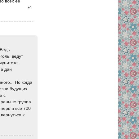
о всех её
+1
 Ведь
голь, ведут
ммунитета
ма дай
ого... Но когда
жизни будущих
е с
 раньше группа
еперь и все 700
 вернуться к