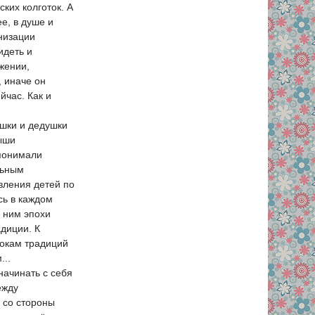
ких колготок. А
ее, в душе и
онизации
идеть и
жении,
, иначе он
йчас. Как и
ушки и дедушки
лыши
 понимали
льным
вления детей по
сь в каждом
а ним эпохи
адиции. К
токам традиций
...
начинать с себя
ежду
 со стороны