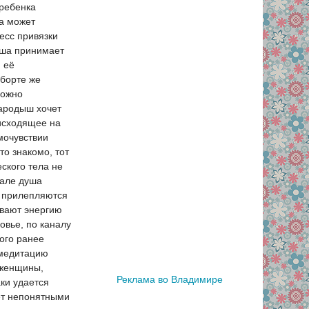
 ребенка
на может
есс привязки
уша принимает
 её
аборте же
можно
зародыш хочет
исходящее на
мочувствии
о знакомо, тот
ского тела не
рале душа
е прилепляются
ивают энергию
овье, по каналу
ого ранее
 медитацию
 женщины,
Реклама во Владимире
ки удается
еет непонятными