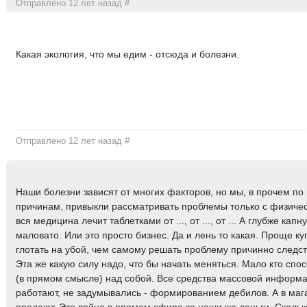
Отправлено 12 лет назад
#
Какая экология, что мы едим - отсюда и болезни.
Отправлено 12 лет назад
#
Наши болезни зависят от многих факторов, но мы, в прочем п
причинам, привыкли рассматривать проблемы только с физичес
вся медицина лечит таблетками от ..., от ..., от ... А глубже капн
маловато. Или это просто бизнес. Да и лень то какая. Проще к
глотать на убой, чем самому решать проблему причинно следст
Эта же какую силу надо, что бы начать меняться. Мало кто спо
(в прямом смысле) над собой. Все средства массовой информ
работают, не задумывались - формированием дебилов. А в мага
продают. Это война в прямом эфире за наши же деньги. Скольк