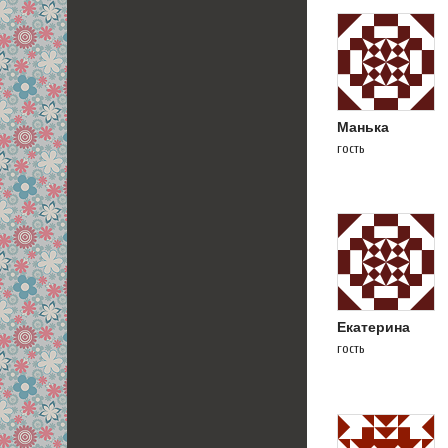
Манька
гость
Екатерина
гость