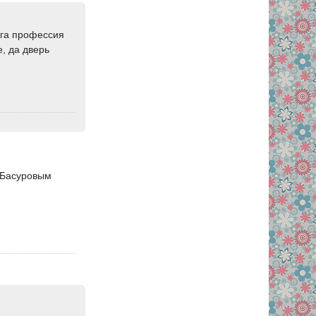
ога профессия
е, да дверь
 Басуровым