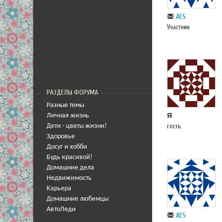
AES
Участник
РАЗДЕЛЫ ФОРУМА
Разные темы
Я
Личная жизнь
гость
Дети - цветы жизни!
Здоровье
Досуг и хобби
Будь красивой!
Домашние дела
Недвижимость
Карьера
Домашние любимцы
АвтоЛеди
AES