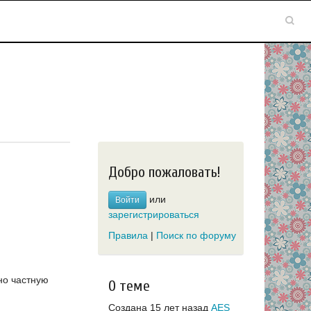
Добро пожаловать!
или
Войти
зарегистрироваться
Правила
|
Поиск по форуму
но частную
О теме
Создана 15 лет назад
AES