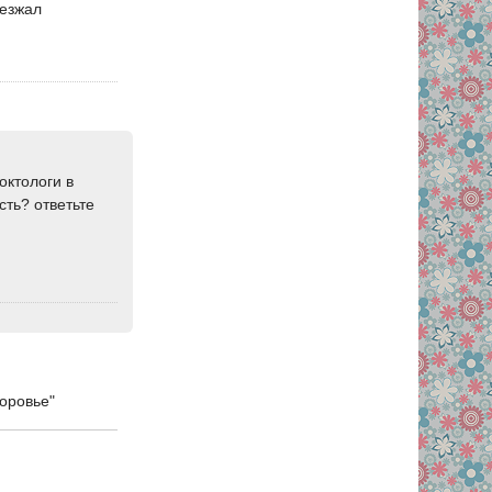
иезжал
октологи в
сть? ответьте
доровье"