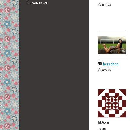
Вызов такси
Участник
herzchen
Участник
МАха
гость