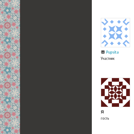
Pupsita
Участник
Я
гость