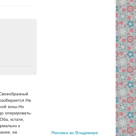
.Своеобразный
 разбирается.На
мной зоны.Но
адо оперировать-
Оба, кстати,
ормально к
анее, ее
Реклама во Владимире