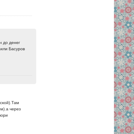
н до денег
 или Басуров
ской).Там
м).а через
вори