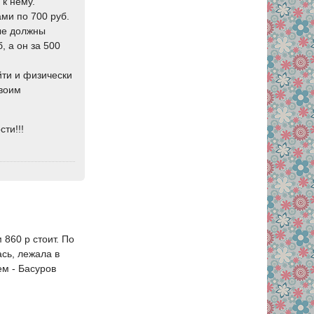
 к нему.
ами по 700 руб.
рые должны
, а он за 500
йти и физически
своим
ти!!!
860 р стоит. По
ась, лежала в
м - Басуров