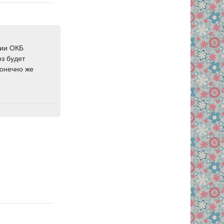
гии ОКБ
оз будет
конечно же