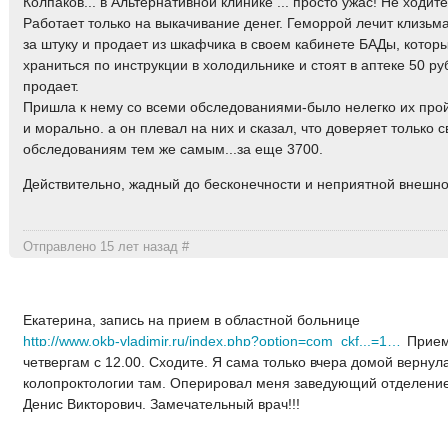
Колпаков... в Альтернативной клинике ... просто ужас! Не ходите
Работает только на выкачивание денег. Геморрой лечит клизьм
за штуку и продает из шкафчика в своем кабинете БАДы, кото
храниться по инструкции в холодильнике и стоят в аптеке 50 руб
продает.
Пришла к нему со всеми обследованиями-было нелегко их про
и морально. а он плевал на них и сказал, что доверяет только 
обследованиям тем же самым...за еще 3700.
Действительно, жадный до бесконечности и неприятной внешнос
Отправлено 15 лет назад
#
Екатерина, запись на прием в областной больнице
http://www.okb-vladimir.ru/index.php?option=com_ckf...=1&Itemid=10
Прием 
четвергам с 12.00. Сходите. Я сама только вчера домой вернул
колопроктологии там. Оперировал меня заведующий отделение
Денис Викторович. Замечательный врач!!!