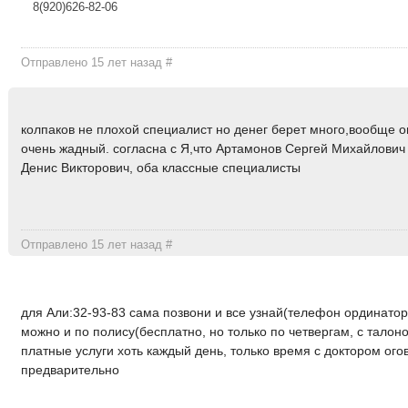
8(920)626-82-06
Отправлено 15 лет назад
#
колпаков не плохой специалист но денег берет много,вообще о
очень жадный. согласна с Я,что Артамонов Сергей Михайлович
Денис Викторович, оба классные специалисты
Отправлено 15 лет назад
#
для Али:32-93-83 сама позвони и все узнай(телефон ординатор
можно и по полису(бесплатно, но только по четвергам, с талоно
платные услуги хоть каждый день, только время с доктором ого
предварительно