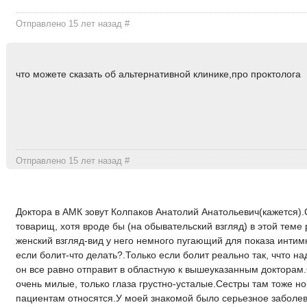
Отправлено 15 лет назад
#
что можете сказать об альтернативной клинике,про проктолога
Отправлено 15 лет назад
#
Доктора в АМК зовут Колпаков Анатолий Анатольевич(кажется)
товарищ, хотя вроде бы (на обывательский взгляд) в этой теме
женский взгляд-вид у него немного пугающий для показа инти
если болит-что делать?.Только если болит реально так, ччто н
он все равно отправит в областную к вышеуказанным докторам.
очень милые, только глаза грустно-усталые.Сестры там тоже н
пациентам относятся.У моей знакомой было серьезное заболев