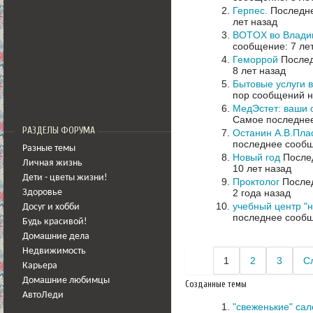
Герпес.
Последне
лет назад
BOTOX во Влади
сообщение: 7 ле
Геморрой
Послед
8 лет назад
Бытовые услуги в
пор сообщений н
МедЭстет: ваши 
Самое последнее
РАЗДЕЛЫ ФОРУМА
Останин А.В.Плас
последнее сообщ
Разные темы
Новый год
Послед
Личная жизнь
10 лет назад
Дети - цветы жизни!
Проктолог
Послед
2 года назад
Здоровье
учебный центр "н
Досуг и хобби
последнее сообщ
Будь красивой!
Домашние дела
Недвижимость
1
2
3
С
Карьера
Домашние любимцы
Созданные темы
АвтоЛеди
"свеженькие" са