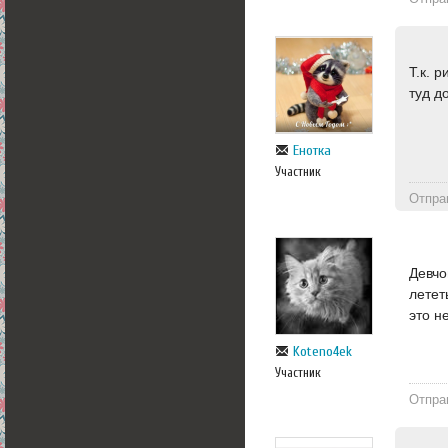
Т.к. 
туд д
Енотка
Участник
Отпра
Девчо
летет
это н
Koteno4ek
Участник
Отпра