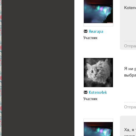
Koten
Ниагара
Участник
Отпра
Я ни 
выбр
Koteno4ek
Участник
Отпра
Ха, я
какие