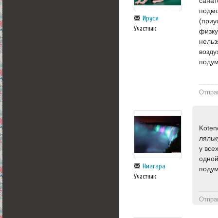
санат
подмо
Ируся
(приу
Участник
физку
нельз
возду
подум
Отпра
Koten
ляльк
у все
одной
Ниагара
подум
Участник
Отпра