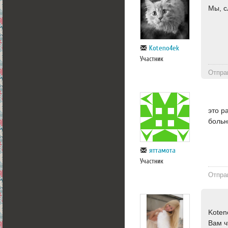
Мы, с
Koteno4ek
Участник
Отпра
это р
больн
яттамота
Участник
Отпра
Koten
Вам ч