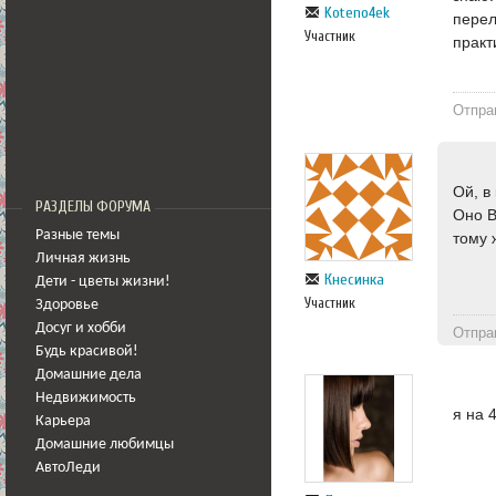
Koteno4ek
перел
Участник
практ
Отпра
Ой, в
РАЗДЕЛЫ ФОРУМА
Оно В
Разные темы
тому 
Личная жизнь
Кнесинка
Дети - цветы жизни!
Участник
Здоровье
Досуг и хобби
Отпра
Будь красивой!
Домашние дела
Недвижимость
я на 
Карьера
Домашние любимцы
АвтоЛеди