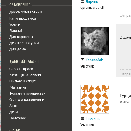
Ларчик
ОБЪЯВЛЕНИЯ
Организатор СП
Доска объявлений
Отпра
Купи-продайка
Услуги
Даром!
В дру
Для взрослых
Детские покупки
Для дома
Koteno4ek
ДАМСКИЙ КАТАЛОГ
Участник
Салоны красоты
Отпра
Медицина
,
аптеки
Фитнес и спорт
Магазины
Туризм и путешествия
Турци
Отдых и развлечения
мягче
Авто
Дети
Кнесинка
Полезное
Участник
СТАТЬИ