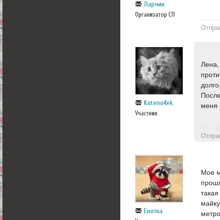
Ларчик
Организатор СП
Отпра
Лена,
проти
долго
После
Koteno4ek
меня 
Участник
Отпра
Мое м
прошл
такая
майку
Енотка
метро