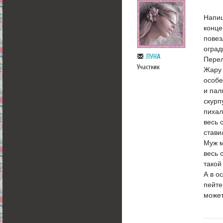
Напиш
конце
повез
оград
ЛУНА
Перел
Участник
Жару 
особе
и пал
скурп
пихал
весь 
стави
Муж м
весь 
такой
А в о
пейте
может