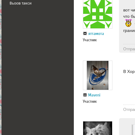
Вызов такси
вот ч
что б
грани
яттамота
Участник
Отпра
В Хор
Maveni
Участник
Отпра