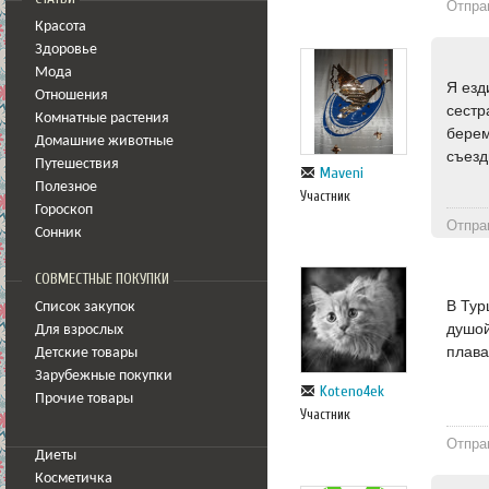
Отпра
Красота
Здоровье
Мода
Я езд
Отношения
сестр
Комнатные растения
берем
Домашние животные
съезд
Путешествия
Maveni
Полезное
Участник
Гороскоп
Отпра
Сонник
СОВМЕСТНЫЕ ПОКУПКИ
В Тур
Список закупок
душой
Для взрослых
плава
Детские товары
Зарубежные покупки
Koteno4ek
Прочие товары
Участник
Отпра
Диеты
Косметичка