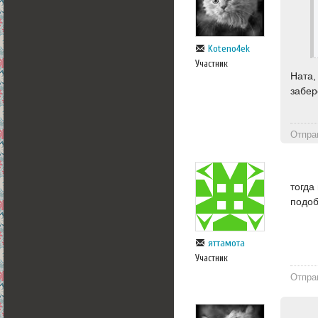
Koteno4ek
Участник
Ната,
забер
Отпра
тогда
подоб
яттамота
Участник
Отпра