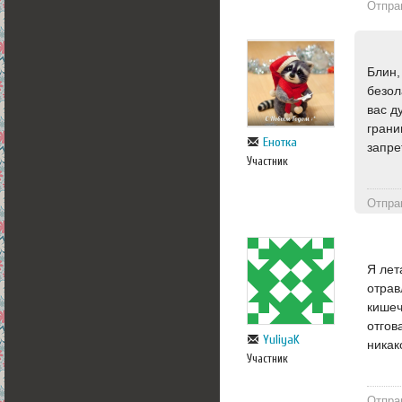
Отпра
Блин,
безол
вас д
грани
Енотка
запре
Участник
Отпра
Я лет
отрав
кишеч
отгов
YuliyaK
никак
Участник
Отпра