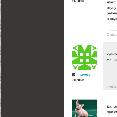
Участник
лбетс
окуну
ребен
а под
Отпра
купит
мине
яттамота
Участник
Отпра
Да, м
при с