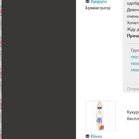
Кукуруза
одобр
Администратор
Девоч
очень
Хочет
Жду 
Приш
Гру
http
http
Отпра
Кукур
беспл
Юлька