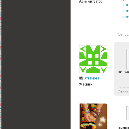
Администратор
http
http
Отпра
не ви
яттамота
Участник
Отпра
вылож