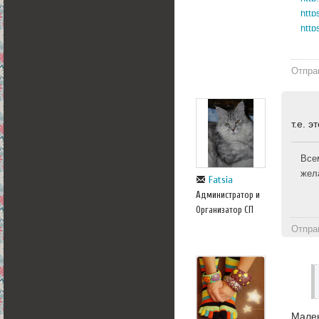
http
http
Отпра
т.е. 
Все
жел
Fatsia
Администратор и
Организатор СП
Отпра
Мален