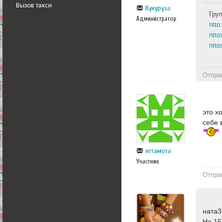
Вызов такси
Кукуруза
Гру
Администратор
http
http
Отпра
это х
себе 
яттамота
Участник
Отпра
ната3
На 15