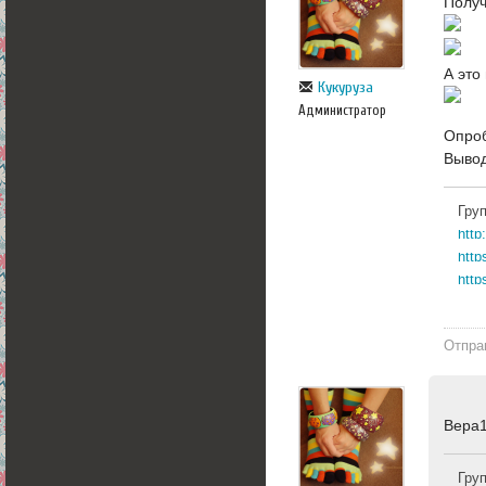
Получ
А эт
Кукуруза
Администратор
Опро
Вывод
Гру
http
http
Отпра
Вера1
Гру