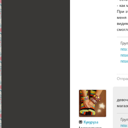
- как
При э
меня 
видим
смогл
Гру
http
http
Отпра
девоч
магаз
Гру
Кукуруза