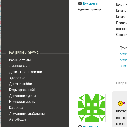
Кукуруза
Как н
Администратор
Какой
Какие
Почем
совсе
Спаси
Гру
РАЗДЕЛЫ ФОРУМА
http
Разные темы
http
Личная жизнь
Дети - цветы жизни!
Здоровье
Отпра
Досуг и хобби
Будь красивой!
Домашние дела
Недвижимость
Карьера
цвето
Домашние любимцы
вот п
АвтоЛеди
колен
яттамота