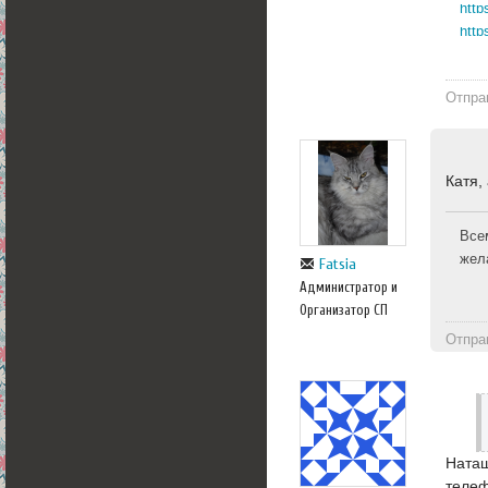
http
http
Отпра
Катя,
Все
жел
Fatsia
Администратор и
Организатор СП
Отпра
Наташ
телефо