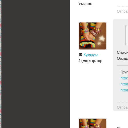
Участник
Отпра
Спаси
Кукуруза
Ожида
Администратор
Гру
http
http
Отпра