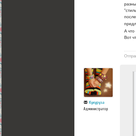
разны
"стил
после
пред
А что
Вот ч
Отпра
Кукуруза
Администратор