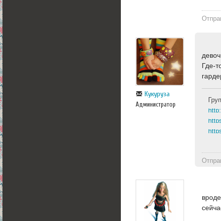
Отпра
девоч
Где-т
гарде
Кукуруза
Гру
Администратор
http
http
Отпра
вроде
сейча