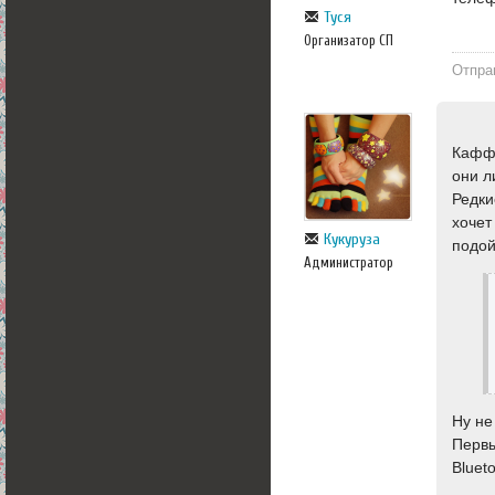
Туся
Организатор СП
Отпра
Каффы
они л
Редки
хочет
Кукуруза
подой
Администратор
Ну не
Первы
Bluet