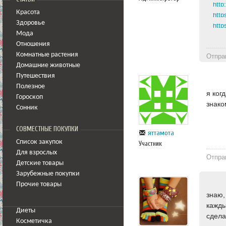
Красота
http
Здоровье
http
Мода
Отношения
Комнатные растения
Отпра
Домашние животные
Путешествия
Полезное
я ког
Гороскоп
знако
Сонник
СОВМЕСТНЫЕ ПОКУПКИ
яттамота
Список закупок
Участник
Для взрослых
Отпра
Детские товары
Зарубежные покупки
Прочие товары
знаю,
кажды
Диеты
сдел
Косметичка