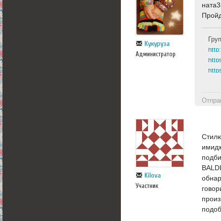
ната3
Пройд
Гру
Кукуруза
Администратор
http
http
Отпра
Стилю
имидж
подби
BALDI
Kilova
обнар
Участник
говор
произ
подоб