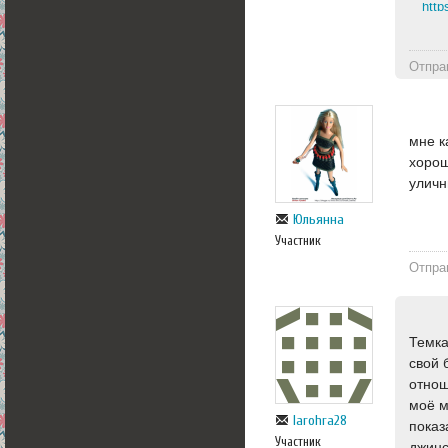
http
Отпра
мне к
хорош
уличн
Юльянна
Участник
Отпра
Темка
свой 
отнош
моё м
larohra28
показ
Участник
джинс