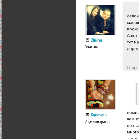
девоч
смешн
подко
А вот
Zimina
тут н
Участник
дорог
Отпра
немно
Кукуруза
чем к
Администратор
не ес
много
- ест