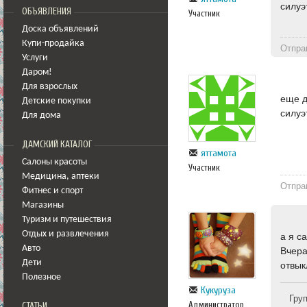
силуэ
ОБЪЯВЛЕНИЯ
Участник
Доска объявлений
Купи-продайка
Отпра
Услуги
Даром!
Для взрослых
еще д
Детские покупки
силуэ
Для дома
ДАМСКИЙ КАТАЛОГ
яттамота
Салоны красоты
Участник
Медицина
,
аптеки
Отпра
Фитнес и спорт
Магазины
Туризм и путешествия
Отдых и развлечения
а я с
Авто
Вчера
Дети
отвык
Полезное
Кукуруза
Гру
Администратор
СТАТЬИ