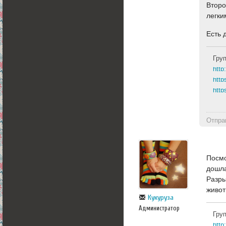
Второ
легки
Есть 
Гру
http
http
Отпра
Посмо
дошла
Разры
живот
Кукуруза
Администратор
Гру