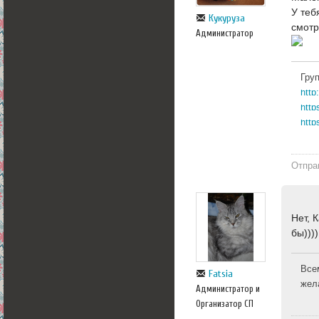
У теб
Кукуруза
смотр
Администратор
Гру
http
http
Отпра
Нет, 
бы)))
Все
Fatsia
жел
Администратор и
Организатор СП