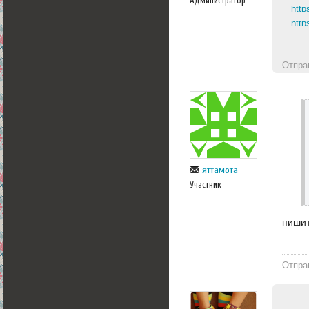
Администратор
http
http
Отпра
яттамота
Участник
пишит
Отпра