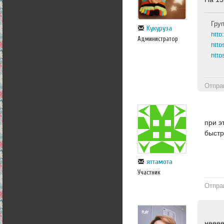
Гру
Кукуруза
Администратор
http
http
Отпра
при э
быст
яттамота
Участник
Отпра
нееее