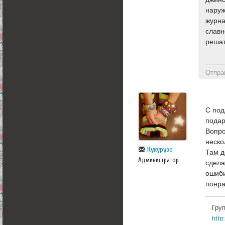
наруж
журна
славн
решат
Отпра
С под
подар
Вопро
неско
Кукуруза
Там д
Администратор
сдела
ошиби
понра
Гру