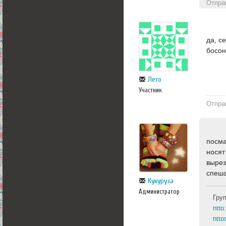
Отпра
да, с
босон
Лето
Участник
Отпра
посма
носят
вырез
спеша
Кукуруза
Администратор
Гру
http