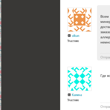
Всем 
минер
доста
заказ
ulkan
аллер
Участник
немно
Отпра
Где в
Калина
Участник
Отпра