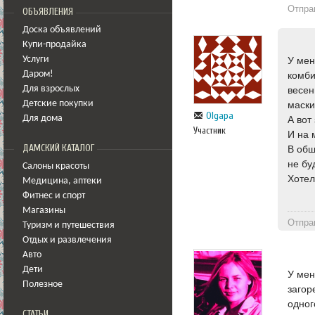
Отпра
ОБЪЯВЛЕНИЯ
Доска объявлений
Купи-продайка
Услуги
У мен
Даром!
комби
Для взрослых
весен
Детские покупки
маски
Olgapa
Для дома
А вот
Участник
И на 
ДАМСКИЙ КАТАЛОГ
В общ
не бу
Салоны красоты
Хотел
Медицина
,
аптеки
Фитнес и спорт
Магазины
Отпра
Туризм и путешествия
Отдых и развлечения
Авто
Дети
У мен
Полезное
загор
одног
СТАТЬИ