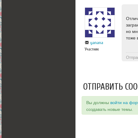
Отлич
загра
но мн
тоже 
yanana
Участник
Отпра
ОТПРАВИТЬ СО
Вы должны
войти на фо
создавать новые темы.