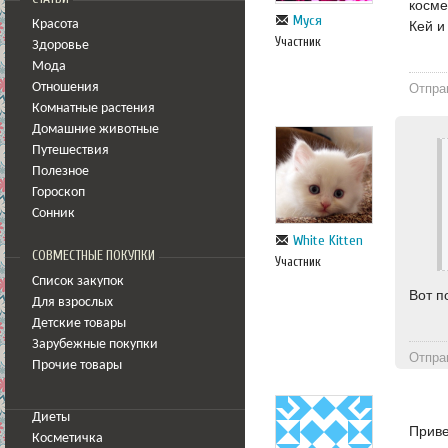
косме
Муся
Красота
Кей и
Участник
Здоровье
Мода
Отпра
Отношения
Комнатные растения
Домашние животные
Путешествия
Полезное
Гороскоп
Сонник
White Kitten
СОВМЕСТНЫЕ ПОКУПКИ
Участник
Список закупок
Вот п
Для взрослых
Детские товары
Зарубежные покупки
Отпра
Прочие товары
Диеты
Приве
Косметичка