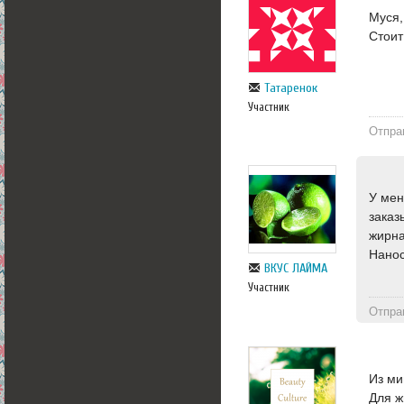
Муся,
Стоит
Татаренок
Участник
Отпра
У мен
заказ
жирна
Нанос
ВКУС ЛАЙМА
Участник
Отпра
Из ми
Для ж