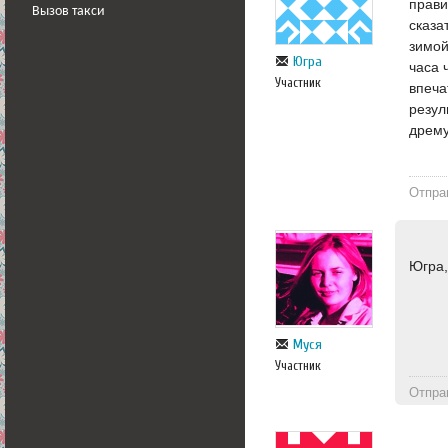
прави
Вызов такси
сказа
зимой
Югра
часа 
Участник
впеча
резул
дрему
Отпра
Югра,
Муся
Участник
Отпра