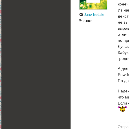
коне
Из на
Jane Iredale
дейст
Участник
не вы
вырав
отлич
но пр
Лучше
Кабук
"родн
А для
Powde
По др
Надею
что м
Если 
Отпра