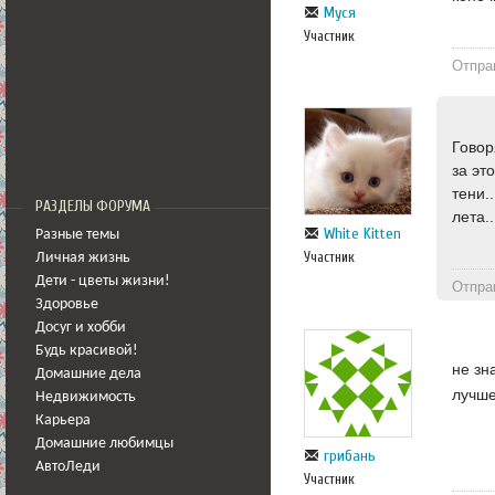
Муся
Участник
Отпра
Говор
за эт
тени.
РАЗДЕЛЫ ФОРУМА
лета..
White Kitten
Разные темы
Участник
Личная жизнь
Дети - цветы жизни!
Отпра
Здоровье
Досуг и хобби
Будь красивой!
не зн
Домашние дела
лучше
Недвижимость
Карьера
Домашние любимцы
грибань
АвтоЛеди
Участник