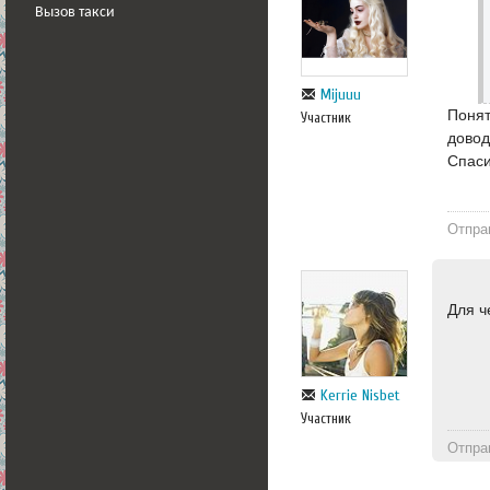
Вызов такси
Mijuuu
Понят
Участник
довод
Спаси
Отпра
Для ч
Kerrie Nisbet
Участник
Отпра