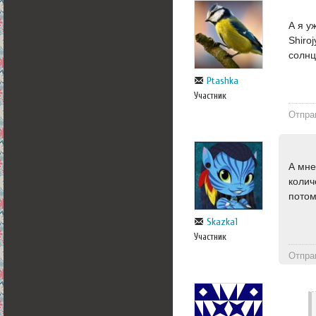
А я у
Shiro
солнц
Ptashka
Участник
Отпра
А мне
колич
потом
Skazka1
Участник
Отпра