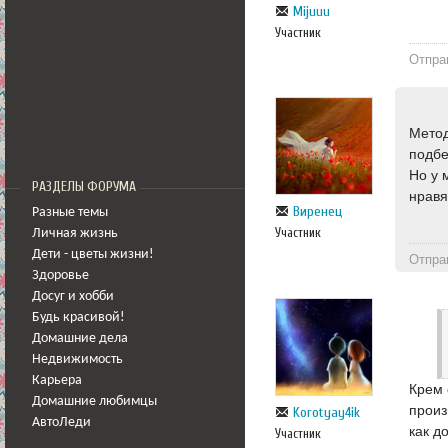
Mijuuu
Участник
Отпра
Метод
подбе
Но у 
РАЗДЕЛЫ ФОРУМА
нравя
Виренец
Разные темы
Участник
Личная жизнь
Дети - цветы жизни!
Отпра
Здоровье
Досуг и хобби
Будь красивой!
Домашние дела
Недвижимость
Карьера
Крем 
Домашние любимцы
произ
Korotyay4ik
АвтоЛеди
как д
Участник