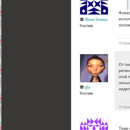
Флекс
испол
Женя Огнева
потом
Участник
Отпра
От пи
ретин
этой 
лосьо
gia
недел
Участник
Отпра
Тоже 