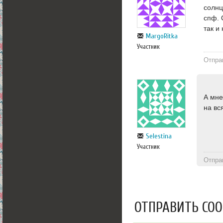
солнц
спф. 
так и
MargoRitka
Участник
Отпра
А мне
на вс
Selestina
Участник
Отпра
ОТПРАВИТЬ СО