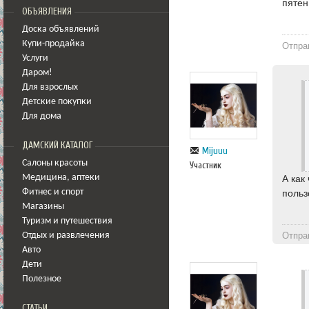
пятен
ОБЪЯВЛЕНИЯ
Доска объявлений
Купи-продайка
Отпра
Услуги
Даром!
Для взрослых
Детские покупки
Для дома
ДАМСКИЙ КАТАЛОГ
Mijuuu
Салоны красоты
Участник
А как
Медицина
,
аптеки
польз
Фитнес и спорт
Магазины
Туризм и путешествия
Отпра
Отдых и развлечения
Авто
Дети
Полезное
СТАТЬИ