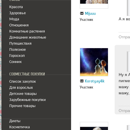
Красота
Mijuuu
Здоровье
А я в
Участник
Мода
Отношения
Комнатные растения
Отпра
Домашние животные
Путешествия
Полезное
Гороскоп
Сонник
СОВМЕСТНЫЕ ПОКУПКИ
Ну я 
пигме
Korotyay4ik
Список закупок
мажу 
Участник
Для взрослых
мажу,
Детские товары
Зарубежные покупки
Прочие товары
Отпра
Диеты
Косметичка