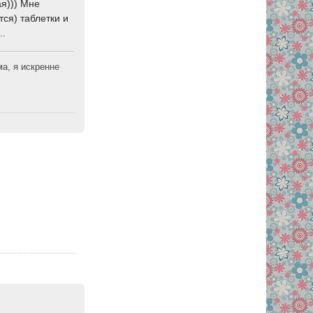
ая))) Мне
тся) таблетки и
..
а, я искренне