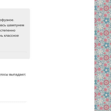
ффузное.
алась шампунем
остепенно
ень классное
олосы выпадают.