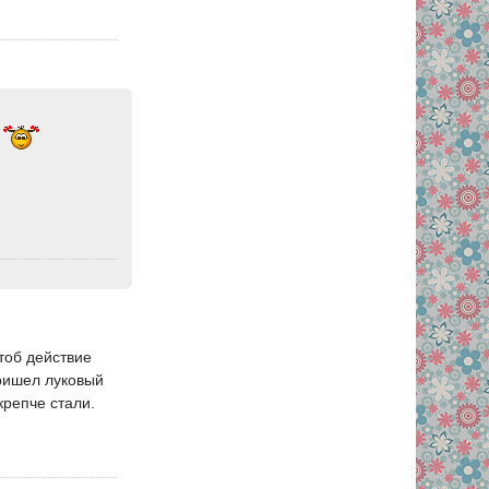
.
тоб действие
пришел луковый
крепче стали.