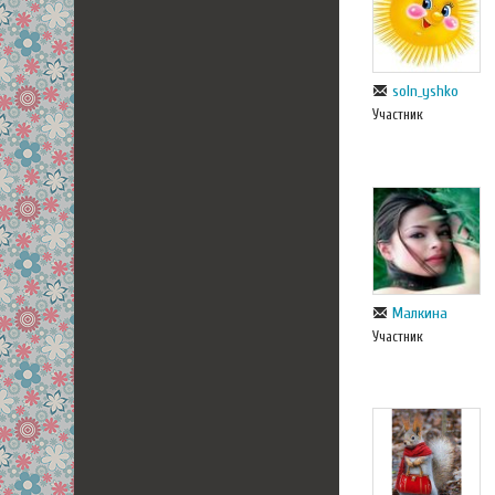
soln_yshko
Участник
Малкина
Участник