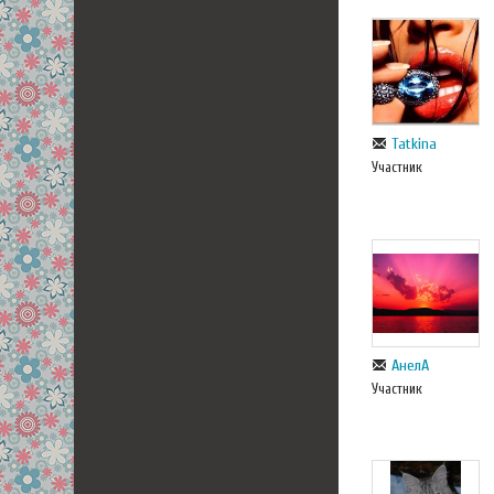
Tatkina
Участник
АнелА
Участник