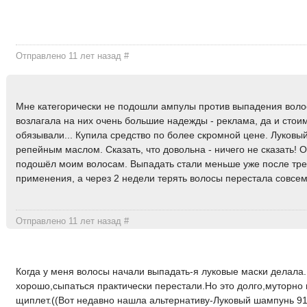
Отправлено 11 лет назад
#
Мне категорически не подошли ампулы против выпадения воло
возлагала на них очень большие надежды - реклама, да и стои
обязывали... Купила средство по более скромной цене. Луковый
репейным маслом. Сказать, что довольна - ничего не сказать! 
подошёл моим волосам. Выпадать стали меньше уже после тре
применения, а через 2 недели терять волосы перестала совсем
Отправлено 11 лет назад
#
Когда у меня волосы начали выпадать-я луковые маски делала
хорошо,сыпаться практически перестали.Но это долго,муторно и
щиплет.((Вот недавно нашла альтернативу-Луковый шампунь 91