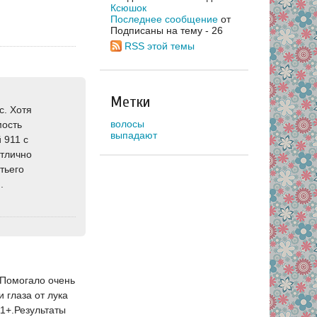
Ксюшок
Последнее сообщение
от
Подписаны на тему - 26
RSS этой темы
Метки
с. Хотя
волосы
мость
выпадают
 911 с
Отлично
тьего
.
.Помогало очень
 глаза от лука
1+.Результаты