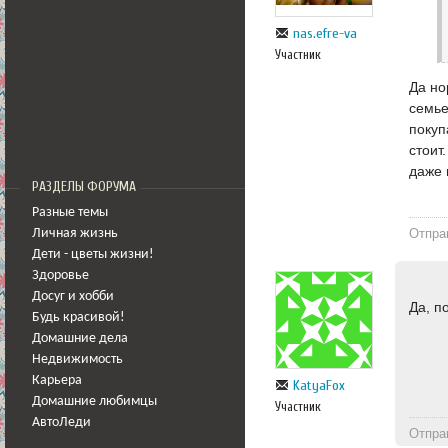
nas.efre-va
Участник
Да но
семье
покуп
стоит
даже 
РАЗДЕЛЫ ФОРУМА
Разные темы
Отпра
Личная жизнь
Дети - цветы жизни!
Здоровье
Досуг и хобби
Да, п
Будь красивой!
Домашние дела
Недвижимость
Карьера
KatyaFox
Домашние любимцы
Участник
АвтоЛеди
Отпра