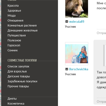
Мне с
Красота
после
Здоровье
Мода
Отношения
molecula89
Комнатные растения
Участник
Домашние животные
Отпра
Путешествия
Полезное
Гороскоп
Сонник
СОВМЕСТНЫЕ ПОКУПКИ
Список закупок
Borschevichka
Для взрослых
Так г
Участник
Детские товары
довол
Зарубежные покупки
Я даж
Прочие товары
одежд
Диеты
Отпра
Косметичка