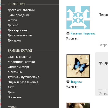
ОБЪЯВЛЕНИЯ
Доска объявлений
Покуп
Купи-продайка
Услуги
Даром!
Для взрослых
Наталья Петровна
Детские покупки
Участник
Для дома
Отпра
ДАМСКИЙ КАТАЛОГ
Салоны красоты
Медицина
,
аптеки
Да, т
Фитнес и спорт
Магазины
Туризм и путешествия
Troyana
Отдых и развлечения
Участник
Авто
Дети
Отпра
Полезное
СТАТЬИ