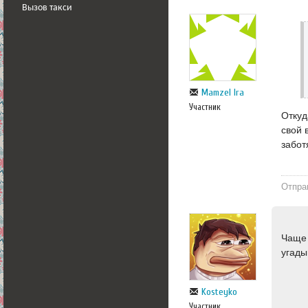
Вызов такси
Mamzel Ira
Участник
Откуд
свой 
забот
Отпра
Чаще 
угад
Kosteyko
Участник