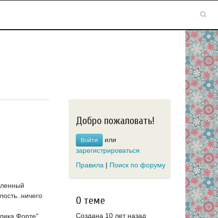
Добро пожаловать!
или
Войти
зарегистрироваться
Правила
|
Поиск по форуму
деленный
лость..ничего
О теме
Создана 10 лет назад
лика Форте",