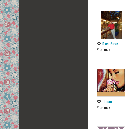
Измайлов
Участник
Лалли
Участник