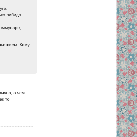
уге.
ько либидо.
коммунаре,
льствием. Кому
вычно, о чем
ак то