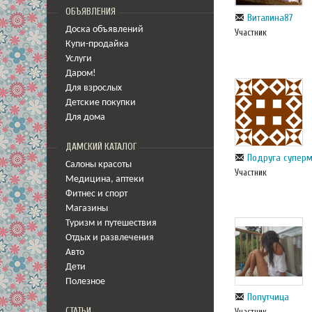
ОБЪЯВЛЕНИЯ
Виталина87
Доска объявлений
Участник
Купи-продайка
Услуги
Даром!
Для взрослых
Детские покупки
Для дома
ДАМСКИЙ КАТАЛОГ
Подруга супер
Салоны красоты
Участник
Медицина
,
аптеки
Фитнес и спорт
Магазины
Туризм и путешествия
Отдых и развлечения
Авто
Дети
Полезное
Попутчица
СТАТЬИ
Участник