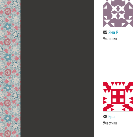
Яна Р
Участник
Ера
Участник