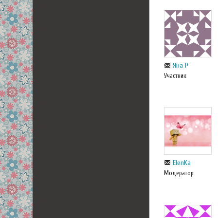
Яна Р
Участник
ElenKa
Модератор