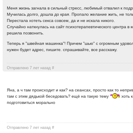
Меня жизнь загнала в сильный стресс, любимый отвалил к подр
Мучилась долго, дошла до края. Пропало желание жить, не тол
Перестала хотеть секса совсем, да и не искала никого.
Случайно наткнулась на сайт психотерапевтического центра в 
решила позвонить.
Теперь я "швейная машинка"! Причем "шью" с огромным удово
нужен будет адрес, пишите. спрашивайте, все расскажу.
Отправлено 7 лет назад
#
Яна, а ч там происходит и как? на сеансах, просто как то непри
там с этим дядькой беседовать? ещё на такую тему
хоть к
подготовиться морально
Отправлено 7 лет назад
#