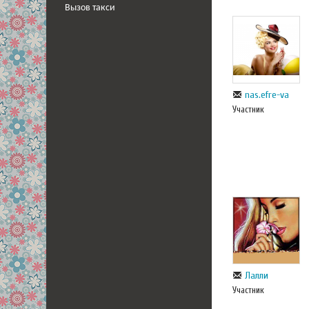
Вызов такси
nas.efre-va
Участник
Лалли
Участник