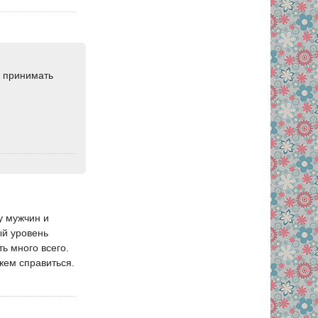
х принимать
у мужчин и
ый уровень
ть много всего.
жем справиться.