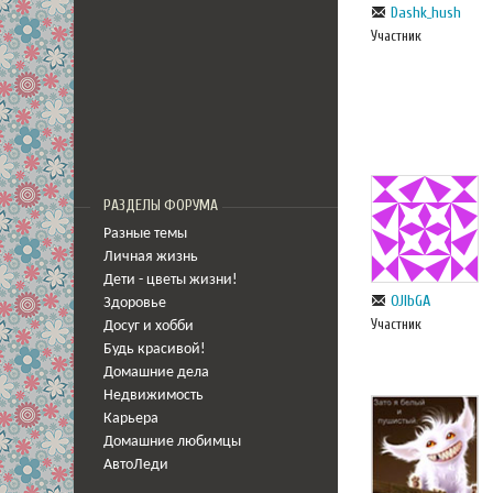
Dashk_hush
Участник
РАЗДЕЛЫ ФОРУМА
Разные темы
Личная жизнь
Дети - цветы жизни!
OJlbGA
Здоровье
Участник
Досуг и хобби
Будь красивой!
Домашние дела
Недвижимость
Карьера
Домашние любимцы
АвтоЛеди