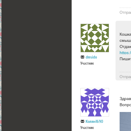
Отпра
Кошка
смыш
Отдаю
https
dmsido
Пишит
Участник
Отпра
Здрав
Вопро
Колян1690
Участник