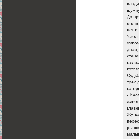
влади
шумну
Да пр
его ц
нет и
"скол
живог
дней,
стано
как и
котят
Судьб
трех 
котор
- Ино
живот
главн
Жутко
перек
рынке
малыш