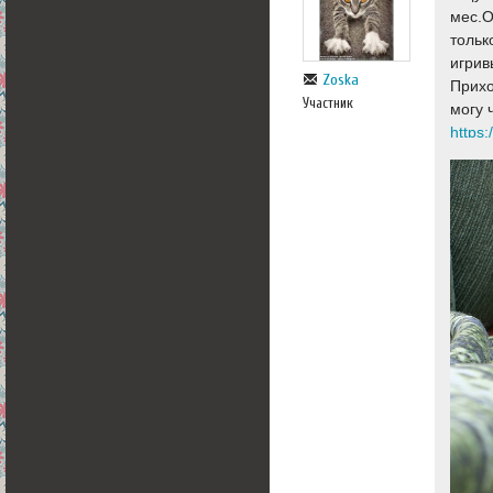
мес.О
тольк
игрив
Zoska
Прихо
Участник
могу 
https