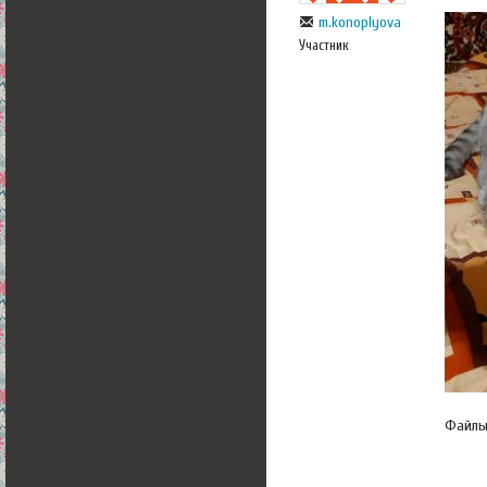
m.konoplyova
Участник
Файл