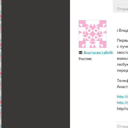
Отпра
г.Вла
Первы
с пуч
хвост
Анастасия_talliellie
мамы 
Участник
любую
перед
Телеф
Анаст
http:
http:
http/
Отпра