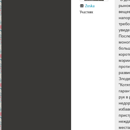
рынок
Zoska
вещев
Участник
напор
требо
увиде
После
моноп
больш
корот
мэрии
проти
разви
Злоде
"Котя
гаран
рук в
недор
избав
прист
нежда
места