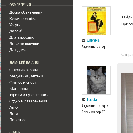
ОБЪЯВЛЕНИЯ
Доска объявлений
зайди
Купи-продайка
прию
Услуги
Даром!
Для взрослых
Ханума
Детские покупки
Администратор
Для дома
Отпра
ДАМСКИЙ КАТАЛОГ
Салоны красоты
Медицина
,
аптеки
Фитнес и спорт
Магазины
Туризм и путешествия
Fatsia
Отдых и развлечения
Администратор и
Авто
Организатор СП
Дети
Полезное
СТАТЬИ