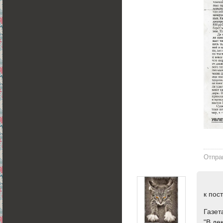
Отпра
к пос
Газет
"В де