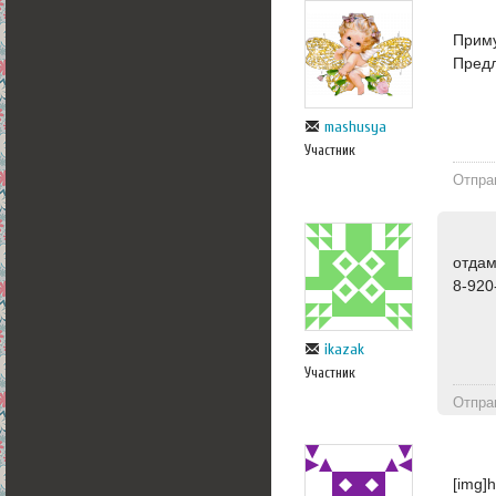
Приму
Предл
mashusya
Участник
Отпра
отдам
8-920
ikazak
Участник
Отпра
[img]