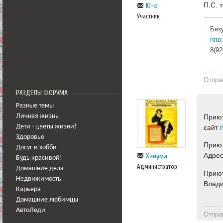
П.С. 
Ю-ю
Участник
Без
htt
8(92
Отпра
РАЗДЕЛЫ ФОРУМА
Разные темы
Приют
Личная жизнь
сайт
Дети - цветы жизни!
Здоровье
Приют
Досуг и хобби
Адрес
Ханума
Будь красивой!
Администратор
Домашние дела
Приют
Недвижимость
Влади
Карьера
Домашние любимцы
АвтоЛеди
Отпра