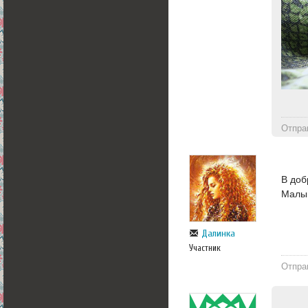
Отпра
В доб
Малыш
Далинка
Участник
Отпра