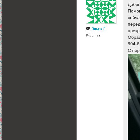
Добры
Помог
сейча
перед
Ольга Л
прекр
Участник
Обращ
904-6
С пер