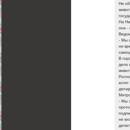
Не об
живот
госуд
На Ни
она -
Ведом
- Мы 
ни вр
самоу
В гор
дело 
живот
Роспо
котят
депар
Митр
- Мы 
прото
подпи
не вх
делат