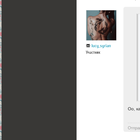
lucy_syrian
Участник
Оо, к
Отпра