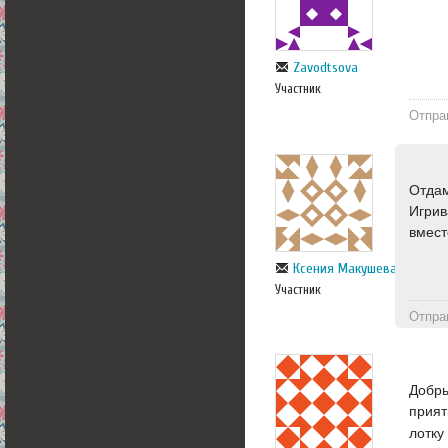
Zavodtsova
Участник
Отпра
Отдам
Игрив
вмест
Ксения Макушева
Участник
Отпра
Добры
прият
лотку