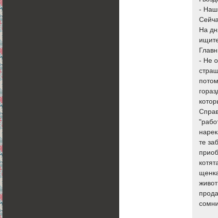
- Наш
Сейча
На дн
ищите
Главн
- Не 
страш
потом
гораз
котор
Справ
"рабо
нарек
те за
приоб
котят
щенка
живот
прода
сомни