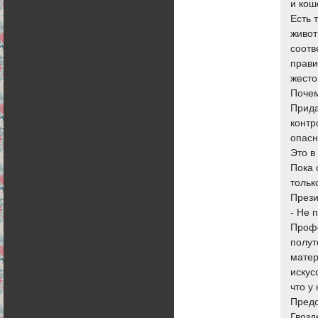
и кош
Есть 
живот
соотв
прави
жесто
Почем
Прида
контр
опасн
Это в
Пока 
тольк
Прези
- Не 
Профе
полут
матер
искус
что у
Предс
Гвозд