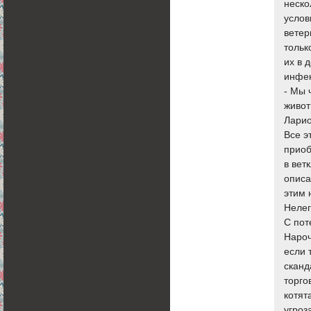
неско
услов
ветер
тольк
их в 
инфек
- Мы 
живот
Ларио
Все э
приоб
в вет
описа
этим 
Неле
С пот
Нароч
если 
сканд
торго
котят
угроз