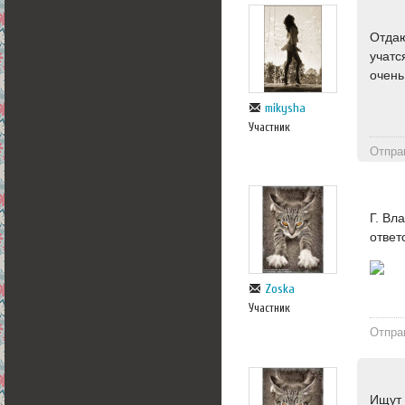
Отдаю
учатс
очень
mikysha
Участник
Отпра
Г. Вл
ответ
Zoska
Участник
Отпра
Ищут 