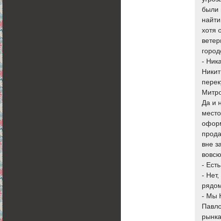
были 
найти
хотя 
ветер
город
- Ник
Никит
перек
Митр
Да и 
место
оформ
прода
вне з
вовсю
- Ест
- Нет
рядом
- Мы 
Павло
рынка