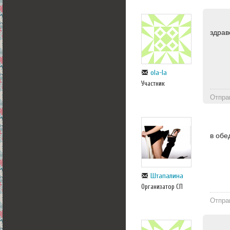
здрав
ola-la
Участник
Отпра
в обе
Штапалина
Организатор СП
Отпра