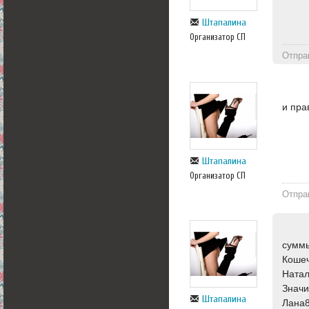
Штапалина
Организатор СП
Отпра
и пра
Штапалина
Организатор СП
Отпра
суммы
Кошеч
Натал
Значи
Штапалина
Лана8