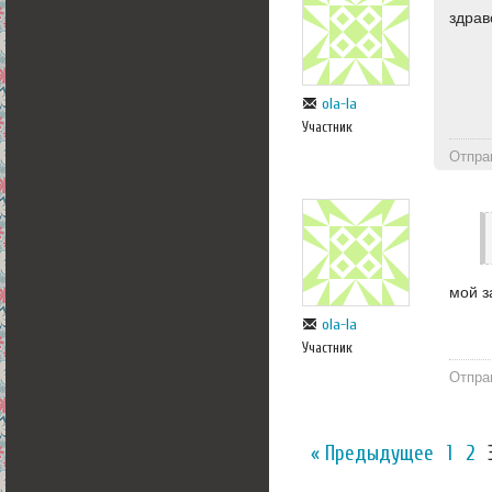
здрав
ola-la
Участник
Отпра
мой з
ola-la
Участник
Отпра
« Предыдущее
1
2