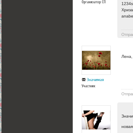
Организатор СП
1234s
Хриза
anabe
Отпра
Лена,
Значимая
Участник
Отпра
Значи
новая