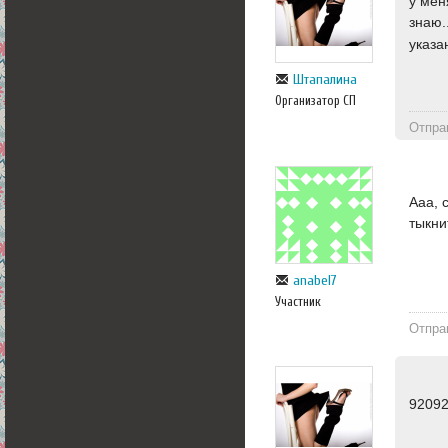
у мен
знаю.
указа
Штапалина
Организатор СП
Отпра
Ааа, 
тыкни
anabel7
Участник
Отпра
9209