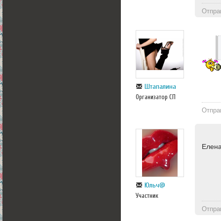
Отпра
Штапалина
Организатор СП
Отпра
Елена
Юльч@
Участник
Отпра