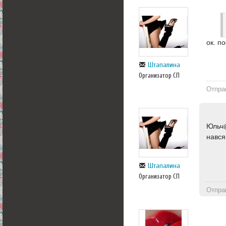
ок. п
Штапалина
Организатор СП
Отпра
Юльч@
нався
Штапалина
Организатор СП
Отпра