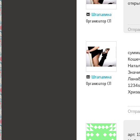
откры
Штапалина
Организатор СП
Отпра
суммы
Кошеч
Натал
Значи
Штапалина
Лана8
Организатор СП
1234s
Хриза
Отпра
арт. 