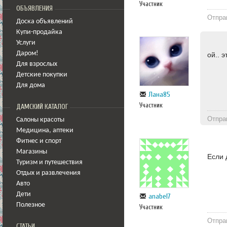
Участник
ОБЪЯВЛЕНИЯ
Отпра
Доска объявлений
Купи-продайка
Услуги
Даром!
ой.. 
Для взрослых
Детские покупки
Для дома
Лана85
Участник
ДАМСКИЙ КАТАЛОГ
Отпра
Салоны красоты
Медицина
,
аптеки
Фитнес и спорт
Магазины
Если 
Туризм и путешествия
Отдых и развлечения
Авто
Дети
anabel7
Полезное
Участник
Отпра
СТАТЬИ