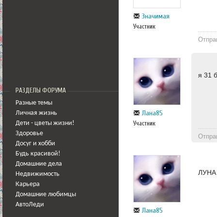
Значимая
Участник
Отпра
я 31 
РАЗДЕЛЫ ФОРУМА
Разные темы
Лана85
Личная жизнь
Участник
Дети - цветы жизни!
Здоровье
Отпра
Досуг и хобби
Будь красивой!
Домашние дела
ЛУНА 
Недвижимость
Карьера
Домашние любимцы
АвтоЛеди
Лана85