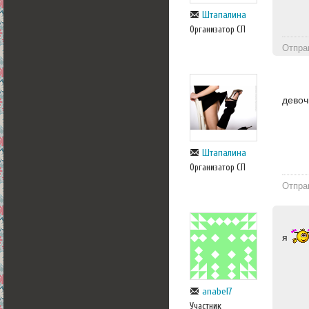
Штапалина
Организатор СП
Отпра
девоч
Штапалина
Организатор СП
Отпра
я
anabel7
Участник