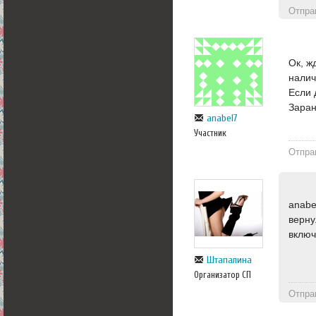
Отпра
Ок, ж
налич
Если 
Заран
anabel7
Участник
Отпра
anabe
верну
включ
Штапалина
Организатор СП
Отпра