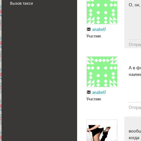
Вызов такси
О, ок
anabel7
Участник
Отпра
А в ф
наиме
anabel7
Участник
Отпра
вообщ
когда