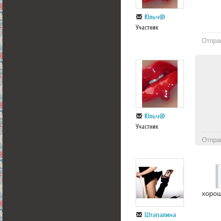
Юльч@
Участник
Отпра
Юльч@
Участник
Отпра
хоро
Штапалина