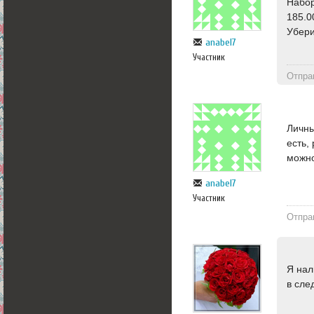
Набор
185.0
Убери
anabel7
Участник
Отпра
Личны
есть,
можн
anabel7
Участник
Отпра
Я нал
в сле