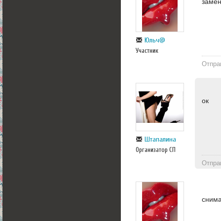
замен
Юльч@
Участник
Отпра
ок
Штапалина
Организатор СП
Отпра
снима