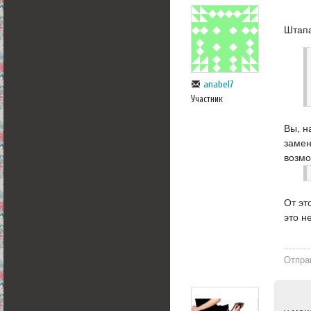
Штапа
anabel7
Участник
Вы, н
замен
возмо
От эт
это н
Отпра