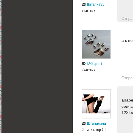
Наталка85
Участник
Отпра
а к н
1234sport
Участник
Отпра
anabe
сейча
1234s
Штапалина
Организатор СП