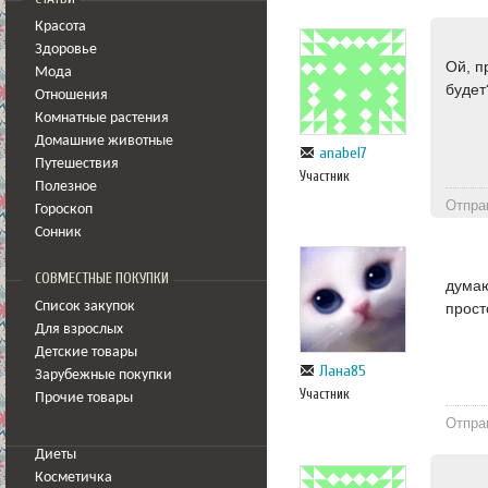
Красота
Здоровье
Ой, п
Мода
будет
Отношения
Комнатные растения
Домашние животные
anabel7
Путешествия
Участник
Полезное
Отпра
Гороскоп
Сонник
СОВМЕСТНЫЕ ПОКУПКИ
думаю
Список закупок
прост
Для взрослых
Детские товары
Лана85
Зарубежные покупки
Участник
Прочие товары
Отпра
Диеты
Косметичка