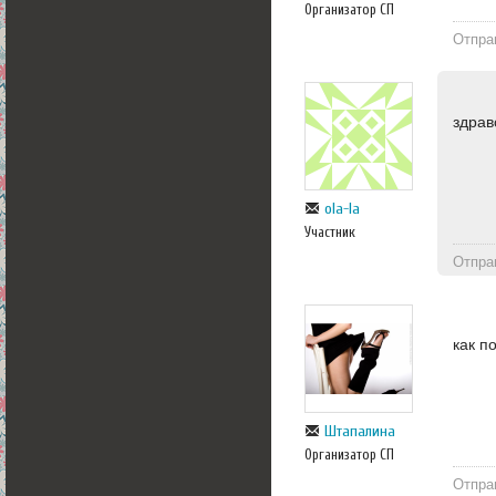
Организатор СП
Отпра
здрав
ola-la
Участник
Отпра
как п
Штапалина
Организатор СП
Отпра