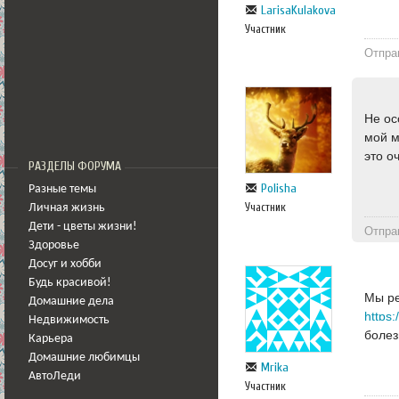
LarisaKulakova
Участник
Отпра
Не ос
мой м
это о
РАЗДЕЛЫ ФОРУМА
Polisha
Разные темы
Участник
Личная жизнь
Дети - цветы жизни!
Отпра
Здоровье
Досуг и хобби
Будь красивой!
Мы ре
Домашние дела
https
Недвижимость
болез
Карьера
Домашние любимцы
Mrika
АвтоЛеди
Участник