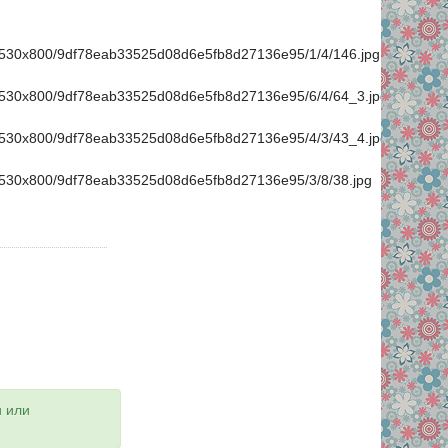
mage/530x800/9df78eab33525d08d6e5fb8d27136e95/1/4/146.jpg
mage/530x800/9df78eab33525d08d6e5fb8d27136e95/6/4/64_3.jpg
mage/530x800/9df78eab33525d08d6e5fb8d27136e95/4/3/43_4.jpg
mage/530x800/9df78eab33525d08d6e5fb8d27136e95/3/8/38.jpg
и или