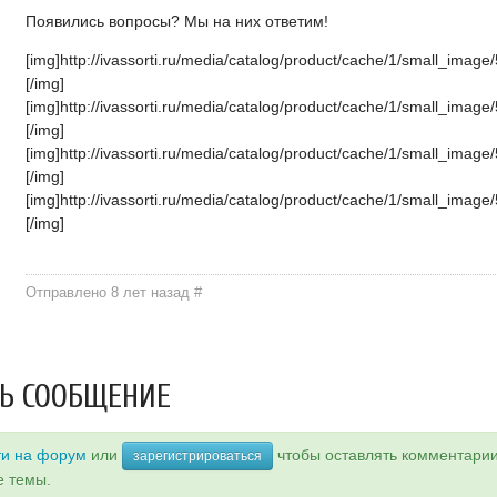
Появились вопросы? Мы на них ответим!
[img]http://ivassorti.ru/media/catalog/product/cache/1/small_i
[/img]
[img]http://ivassorti.ru/media/catalog/product/cache/1/small_i
[/img]
[img]http://ivassorti.ru/media/catalog/product/cache/1/small_i
[/img]
[img]http://ivassorti.ru/media/catalog/product/cache/1/small_i
[/img]
Отправлено 8 лет назад
#
Ь СООБЩЕНИЕ
ти на форум
или
чтобы оставлять комментари
зарегистрироваться
е темы.