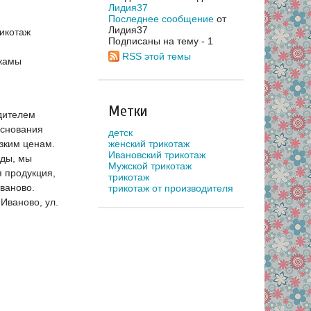
Лидия37
Последнее сообщение
от
Лидия37
рикотаж
Подписаны на тему - 1
RSS этой темы
ижамы
Метки
дителем
основания
детск
женский трикотаж
зким ценам.
Ивановский трикотаж
жды, мы
Мужской трикотаж
 продукция,
трикотаж
Иваново.
трикотаж от производителя
Иваново, ул.